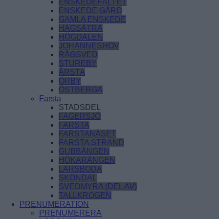
ENSKEDEFÄLTET
ENSKEDE GÅRD
GAMLA ENSKEDE
HAGSÄTRA
HÖGDALEN
JOHANNESHOV
RÅGSVED
STUREBY
ÅRSTA
ÖRBY
ÖSTBERGA
Farsta
STADSDEL
FAGERSJÖ
FARSTA
FARSTANÄSET
FARSTA STRAND
GUBBÄNGEN
HÖKARÄNGEN
LARSBODA
SKÖNDAL
SVEDMYRA (DEL AV)
TALLKROGEN
PRENUMERATION
PRENUMERERA