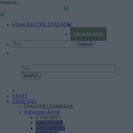
Annons:
BÄTTRE STADSDEL
PRENUMERERA
×
START
STADSDEL
STADSDELSOMRÅDE
Hägersten-Älvsjö
STADSDEL
ASPUDDEN
AXELSBERG