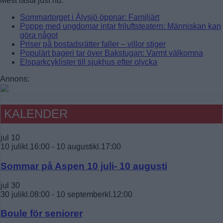
Mest lästa just nu:
Sommartorget i Älvsjö öppnar: Familjärt
Poppe med ungdomar intar friluftsteatern: Människan kan
göra något
Priser på bostadsrätter faller – villor stiger
Populärt bageri tar över Bakstugan: Varmt välkomna
Elsparkcyklister till sjukhus efter olycka
Annons:
KALENDER
jul
10
10 julikl.16:00
-
10 augustikl.17:00
Sommar på Aspen 10 juli- 10 augusti
jul
30
30 julikl.08:00
-
10 septemberkl.12:00
Boule för seniorer