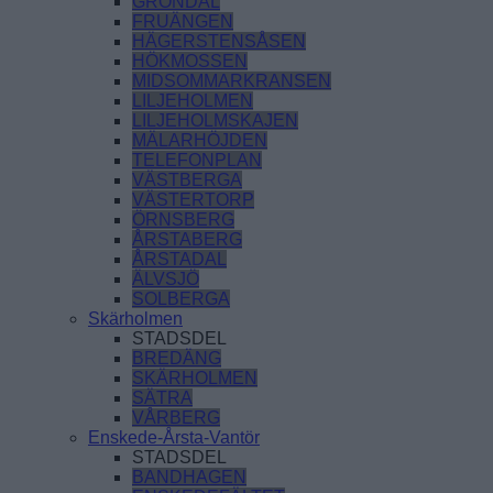
GRÖNDAL
FRUÄNGEN
HÄGERSTENSÅSEN
HÖKMOSSEN
MIDSOMMARKRANSEN
LILJEHOLMEN
LILJEHOLMSKAJEN
MÄLARHÖJDEN
TELEFONPLAN
VÄSTBERGA
VÄSTERTORP
ÖRNSBERG
ÅRSTABERG
ÅRSTADAL
ÄLVSJÖ
SOLBERGA
Skärholmen
STADSDEL
BREDÄNG
SKÄRHOLMEN
SÄTRA
VÅRBERG
Enskede-Årsta-Vantör
STADSDEL
BANDHAGEN