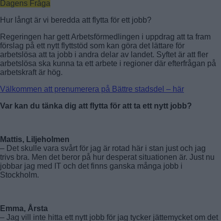
Dagens Fråga
Hur långt är vi beredda att flytta för ett jobb?
Regeringen har gett Arbetsförmedlingen i uppdrag att ta fram
förslag på ett nytt flyttstöd som kan göra det lättare för
arbetslösa att ta jobb i andra delar av landet. Syftet är att fler
arbetslösa ska kunna ta ett arbete i regioner där efterfrågan på
arbetskraft är hög.
Välkommen att prenumerera på Bättre stadsdel – här
Var kan du tänka dig att flytta för att ta ett nytt jobb?
Mattis, Liljeholmen
– Det skulle vara svårt för jag är rotad här i stan just och jag
trivs bra. Men det beror på hur desperat situationen är. Just nu
jobbar jag med IT och det finns ganska många jobb i
Stockholm.
Emma, Årsta
– Jag vill inte hitta ett nytt jobb för jag tycker jättemycket om det