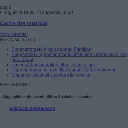
aug
6
6 augustikl.19:00
-
8 augustikl.19:00
Carrie the musical
Visa kalender
Mest lästa just nu
Sommartorget i Älvsjö öppnar: Familjärt
Poppe med ungdomar intar friluftsteatern: Människan kan
göra något
Priser på bostadsrätter faller – villor stiger
Populärt bageri tar över Bakstugan: Varmt välkomna
Elsparkcyklister till sjukhus efter olycka
EVENEMANG
Lägg själv in ditt event i Bättre Stadsdels kalender.
Skicka in evenemang
Läs mer: