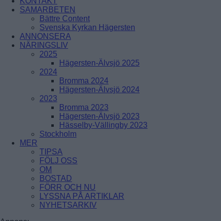
KONTAKT
ÅRSTADAL
SAMARBETEN
ÄLVSJÖ
Bättre Content
BREDÄNG
SOLBERGA
Svenska Kyrkan Hägersten
SKÄRHOLMEN
ANNONSERA
SÄTRA
NÄRINGSLIV
VÅRBERG
2025
Hägersten-Älvsjö 2025
Enskede-Årsta-Vantör
2024
Bromma 2024
BANDHAGEN
Hägersten-Älvsjö 2024
ENSKEDEFÄLTET
2023
ENSKEDE GÅRD
Bromma 2023
GAMLA ENSKEDE
Hägersten-Älvsjö 2023
HAGSÄTRA
Hässelby-Vällingby 2023
HÖGDALEN
Stockholm
JOHANNESHOV
MER
RÅGSVED
TIPSA
STUREBY
FÖLJ OSS
ÅRSTA
OM
ÖRBY
BOSTAD
ÖSTBERGA
FÖRR OCH NU
LYSSNA PÅ ARTIKLAR
NYHETSARKIV
Farsta