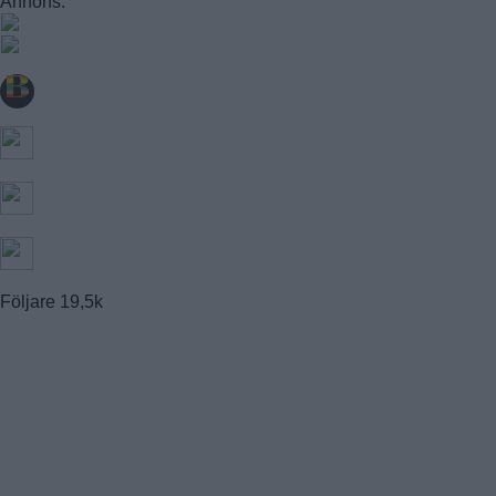
Annons:
FAGERSJÖ
FARSTA
FARSTANÄSET
FARSTA STRAND
GUBBÄNGEN
HÖKARÄNGEN
LARSBODA
SKÖNDAL
SVEDMYRA (DEL AV)
TALLKROGEN
Följare
19,5k