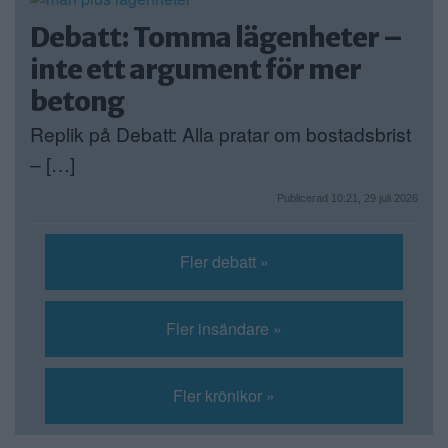
Debatt: Tomma lägenheter –
inte ett argument för mer
betong
Replik på Debatt: Alla pratar om bostadsbrist
– […]
Publicerad 10:21, 29 juli 2026
Fler debatt »
Fler insändare »
Fler krönikor »