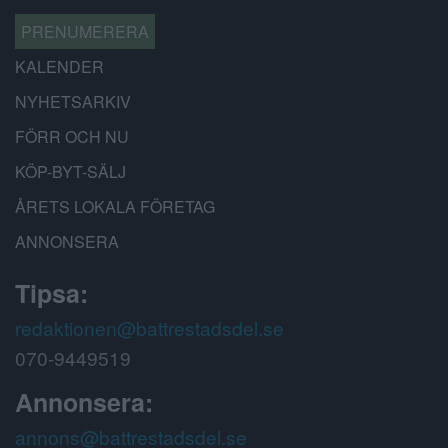
PRENUMERERA
KALENDER
NYHETSARKIV
FÖRR OCH NU
KÖP-BYT-SÄLJ
ÅRETS LOKALA FÖRETAG
ANNONSERA
Tipsa:
redaktionen@battrestadsdel.se
070-9449519
Annonsera:
annons@battrestadsdel.se