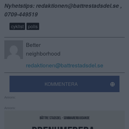
Nyhetstips: redaktionen@battrestadsdel.se ,
0709-449519
cyklist
polis
Better
neighborhood
redaktionen@battrestadsdel.se
KOMMENTERA
Annons:
Annons: