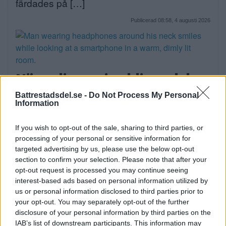
färdades på […]
Publicerad 08:58, 4 augusti 2026
När onlinecasino blir en del av
den digitala vardagen i södra
Battrestadsdel.se -
Do Not Process My Personal
Information
Stockholm
EXTERN PARTNER. Södra Stockholm är en
If you wish to opt-out of the sale, sharing to third parties, or
processing of your personal or sensitive information for
del av […]
targeted advertising by us, please use the below opt-out
section to confirm your selection. Please note that after your
Publicerad 05:03, 4 augusti 2026
opt-out request is processed you may continue seeing
Annons:
interest-based ads based on personal information utilized by
us or personal information disclosed to third parties prior to
your opt-out. You may separately opt-out of the further
disclosure of your personal information by third parties on the
IAB’s list of downstream participants. This information may