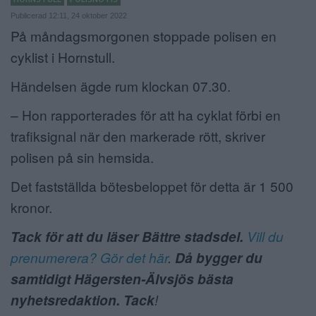
Publicerad 12:11, 24 oktober 2022
ANNONSERA
På måndagsmorgonen stoppade polisen en
NÄRINGSLIV
cyklist i Hornstull.
MER
Händelsen ägde rum klockan 07.30.
– Hon rapporterades för att ha cyklat förbi en
trafiksignal när den markerade rött, skriver
polisen på sin hemsida.
Det fastställda bötesbeloppet för detta är 1 500
kronor.
Tack för att du läser Bättre stadsdel.
Vill du
prenumerera? Gör det här
.
Då bygger du
samtidigt Hägersten-Älvsjös bästa
nyhetsredaktion
. Tack
!