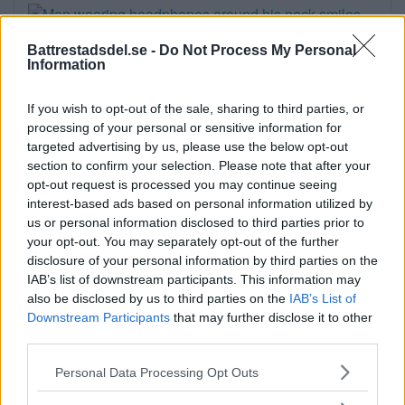
Battrestadsdel.se -
Do Not Process My Personal
Information
När onlinecasino blir en del av
If you wish to opt-out of the sale, sharing to third parties, or
den digitala vardagen i södra
processing of your personal or sensitive information for
Stockholm
targeted advertising by us, please use the below opt-out
section to confirm your selection. Please note that after your
EXTERN PARTNER. Södra Stockholm är en
opt-out request is processed you may continue seeing
del av […]
interest-based ads based on personal information utilized by
us or personal information disclosed to third parties prior to
Publicerad 05:03, 4 augusti 2026
your opt-out. You may separately opt-out of the further
disclosure of your personal information by third parties on the
IAB’s list of downstream participants. This information may
also be disclosed by us to third parties on the
IAB’s List of
Downstream Participants
that may further disclose it to other
third parties.
Sommartorget i Älvsjö
Please note that this website/app uses one or more Google
Personal Data Processing Opt Outs
öppnar: Familjärt
services and may gather and store information including but