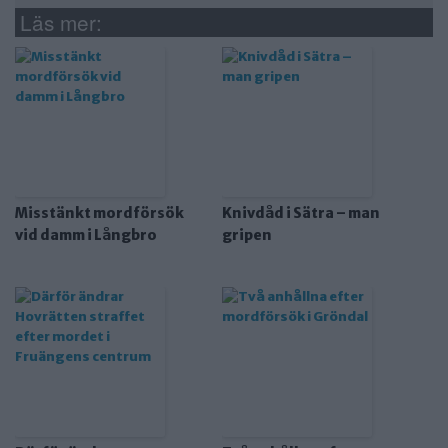
Läs mer:
Misstänkt mordförsök
Knivdåd i Sätra – man
vid damm i Långbro
gripen