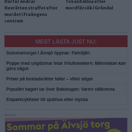
Därför ändrar
Två anhållna efter
Hovrätten straffet efter
mordförsök i Gröndal
mordet i Fruängens
centrum
MEST LÄSTA JUST NU:
Sommartorget i Älvsjö öppnar: Familjärt
Poppe med ungdomar intar friluftsteatern: Människan kan
göra något
Priser på bostadsrätter faller – villor stiger
Populärt bageri tar över Bakstugan: Varmt välkomna
Elsparkcyklister till sjukhus efter olycka
Annons: