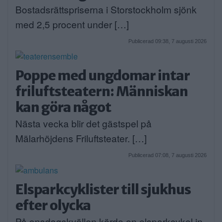
Bostadsrättspriserna i Storstockholm sjönk
med 2,5 procent under […]
Publicerad 09:38, 7 augusti 2026
Poppe med ungdomar intar
friluftsteatern: Människan
kan göra något
Nästa vecka blir det gästspel på
Mälarhöjdens Friluftsteater. […]
Publicerad 07:08, 7 augusti 2026
Elsparkcyklister till sjukhus
efter olycka
På onsdagskvällen körde en elsparkcykel in