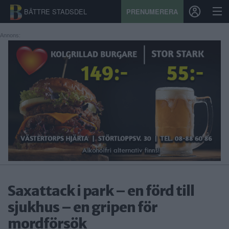
BÄTTRE STADSDEL
PRENUMERERA
Annons:
START
STADSDEL
PRENUMERATION
SPORT
ÅSIKTER
KALENDER
Saxattack i park – en förd till
KONTAKT
sjukhus – en gripen för
mordförsök
SAMARBETEN