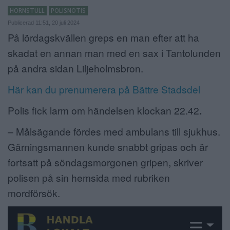
HORNSTULL
POLISNOTIS
ANNONSERA
Publicerad 11:51, 20 juli 2024
På lördagskvällen greps en man efter att ha
NÄRINGSLIV
skadat en annan man med en sax i Tantolunden
MER
på andra sidan Liljeholmsbron.
Här kan du prenumerera på Bättre Stadsdel
Polis fick larm om händelsen klockan 22.42
.
– Målsägande fördes med ambulans till sjukhus.
Gärningsmannen kunde snabbt gripas och är
fortsatt på söndagsmorgonen gripen, skriver
polisen på sin hemsida med rubriken
mordförsök.