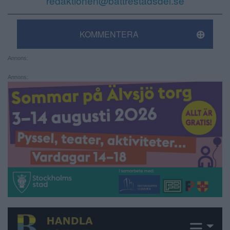
redaktionen@battrestadsdel.se
KOMMENTERA
Annons:
Annons: