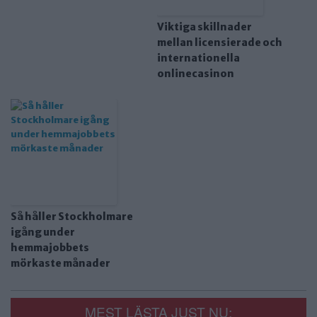
Viktiga skillnader
mellan licensierade och
internationella
onlinecasinon
Så håller Stockholmare
igång under
hemmajobbets
mörkaste månader
MEST LÄSTA JUST NU: