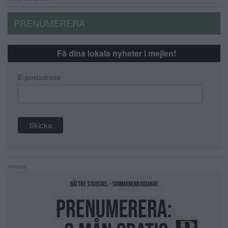
PRENUMERERA
Få dina lokala nyheter i mejlen!
E-postadress
Annons: