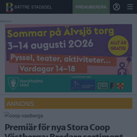
BÄTTRE STADSDEL
PRENUMERERA
Annons:
START
STADSDEL
PRENUMERATION
SPORT
ÅSIKTER
KALENDER
KONTAKT
Premiär för nya Stora Coop
SAMARBETEN