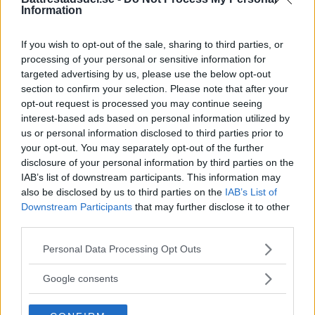
Information
Elsparkcyklister till sjukhus
efter olycka
If you wish to opt-out of the sale, sharing to third parties, or
processing of your personal or sensitive information for
På onsdagskvällen körde en elsparkcykel in
targeted advertising by us, please use the below opt-out
section to confirm your selection. Please note that after your
i en […]
opt-out request is processed you may continue seeing
interest-based ads based on personal information utilized by
Publicerad 09:51, 6 augusti 2026
us or personal information disclosed to third parties prior to
your opt-out. You may separately opt-out of the further
Alice, 17, sätter upp egen
disclosure of your personal information by third parties on the
IAB’s list of downstream participants. This information may
musikal – här är de största
also be disclosed by us to third parties on the
IAB’s List of
utmaningarna
Downstream Participants
that may further disclose it to other
third parties.
Alice Stenberg är 17 år och har skrivit, […]
Please note that this website/app uses one or more Google
Personal Data Processing Opt Outs
services and may gather and store information including but
Publicerad 16:16, 5 augusti 2026
not limited to your visit or usage behaviour. You may click to
Google consents
grant or deny consent to Google and its third-party tags to
Bilist körde på vuxen och barn
use your data for below specified purposes in below Google