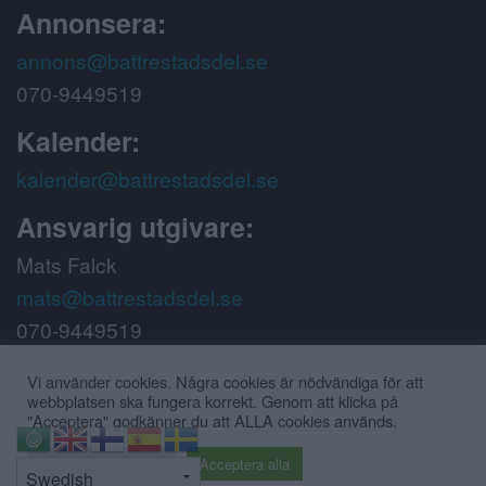
Annonsera:
annons@battrestadsdel.se
070-9449519
Kalender:
kalender@battrestadsdel.se
Ansvarig utgivare:
Mats Falck
mats@battrestadsdel.se
070-9449519
Följ oss på:
Vi använder cookies. Några cookies är nödvändiga för att
webbplatsen ska fungera korrekt. Genom att klicka på
"Acceptera" godkänner du att ALLA cookies används.
⇧
Cookie inställningar
Acceptera alla