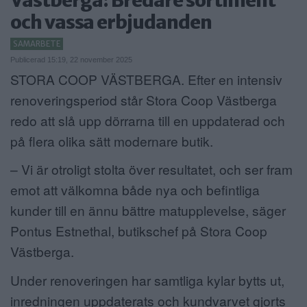
Västberga: Bredare sortiment
och vassa erbjudanden
ANNONSERA
SAMARBETE
NÄRINGSLIV
Publicerad 15:19, 22 november 2025
STORA COOP VÄSTBERGA. Efter en intensiv
MER
renoveringsperiod står Stora Coop Västberga
redo att slå upp dörrarna till en uppdaterad och
på flera olika sätt modernare butik.
– Vi är otroligt stolta över resultatet, och ser fram
emot att välkomna både nya och befintliga
kunder till en ännu bättre matupplevelse, säger
Pontus Estnethal, butikschef på Stora Coop
Västberga.
Under renoveringen har samtliga kylar bytts ut,
inredningen uppdaterats och kundvarvet gjorts