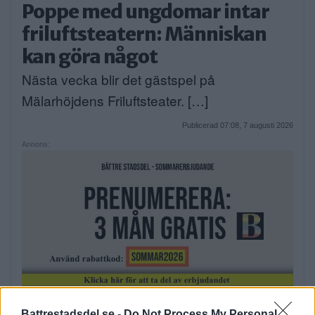
Poppe med ungdomar intar
friluftsteatern: Människan
kan göra något
Nästa vecka blir det gästspel på
Mälarhöjdens Friluftsteater. […]
Publicerad 07:08, 7 augusti 2026
Annons:
Battrestadsdel.se -
Do Not Process My Personal