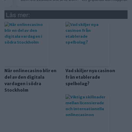
Läs mer:
När onlinecasino blir en
Vad skiljer nya casinon
del av den digitala
från etablerade
vardagen i södra
spelbolag?
Stockholm