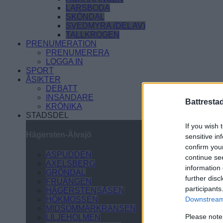
LARSBODA
SKÖNDAL
SVEDMYRA (DEL AV)
TALLKROGEN
PRENUMERATION
PRENUMERERA
LOGGA IN
SPORT
ÅSIKTER
DEBATT
INSÄNDARE
Battresta
KRÖNIKA
STADSDEL
If you wish 
Hägersten-Älvsjö
sensitive in
confirm you
ASPUDDEN
continue se
AXELSBERG
information 
GRÖNDAL
further disc
FRUÄNGEN
participants
HÄGERSTENSÅSEN
HÖKMOSSEN
Downstream 
MIDSOMMARKRANSEN
Please note
LILJEHOLMEN