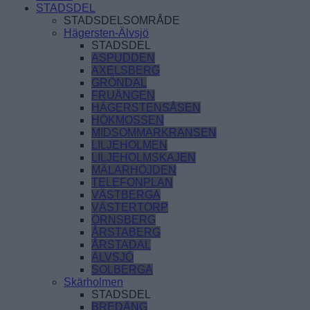
STADSDEL
STADSDELSOMRÅDE
Hägersten-Älvsjö
STADSDEL
ASPUDDEN
AXELSBERG
GRÖNDAL
FRUÄNGEN
HÄGERSTENSÅSEN
HÖKMOSSEN
MIDSOMMARKRANSEN
LILJEHOLMEN
LILJEHOLMSKAJEN
MÄLARHÖJDEN
TELEFONPLAN
VÄSTBERGA
VÄSTERTORP
ÖRNSBERG
ÅRSTABERG
ÅRSTADAL
ÄLVSJÖ
SOLBERGA
Skärholmen
STADSDEL
BREDÄNG