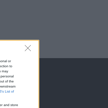
sonal or
ection to
ou may
 personal
out of the
 downstream
B’s List of
er and store