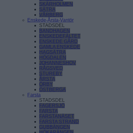
SKÄRHOLMEN
SÄTRA
VÅRBERG
Enskede-Årsta-Vantör
STADSDEL
BANDHAGEN
ENSKEDEFÄLTET
ENSKEDE GÅRD
GAMLA ENSKEDE
HAGSÄTRA
HÖGDALEN
JOHANNESHOV
RÅGSVED
STUREBY
ÅRSTA
ÖRBY
ÖSTBERGA
Farsta
STADSDEL
FAGERSJÖ
FARSTA
FARSTANÄSET
FARSTA STRAND
GUBBÄNGEN
HÖKARÄNGEN