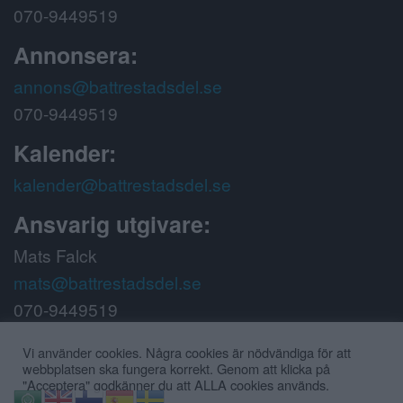
070-9449519
Annonsera:
annons@battrestadsdel.se
070-9449519
Kalender:
kalender@battrestadsdel.se
Ansvarig utgivare:
Mats Falck
mats@battrestadsdel.se
070-9449519
Följ oss på:
Vi använder cookies. Några cookies är nödvändiga för att
webbplatsen ska fungera korrekt. Genom att klicka på
"Acceptera" godkänner du att ALLA cookies används.