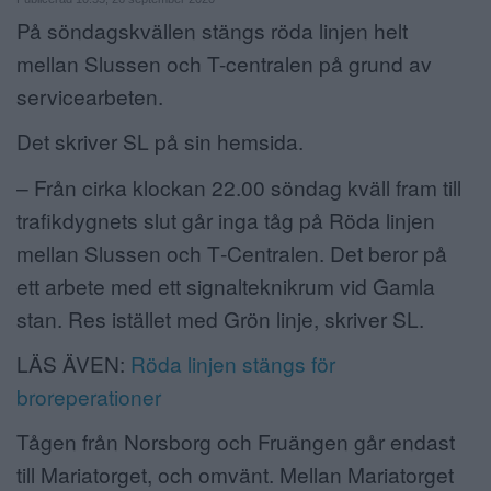
På söndagskvällen stängs röda linjen helt
ANNONSERA
mellan Slussen och T-centralen på grund av
NÄRINGSLIV
servicearbeten.
MER
Det skriver SL på sin hemsida.
– Från cirka klockan 22.00 söndag kväll fram till
trafikdygnets slut går inga tåg på Röda linjen
mellan Slussen och T‑Centralen. Det beror på
ett arbete med ett signalteknikrum vid Gamla
stan. Res istället med Grön linje, skriver SL.
LÄS ÄVEN:
Röda linjen stängs för
broreperationer
Tågen från Norsborg och Fruängen går endast
till Mariatorget, och omvänt. Mellan Mariatorget