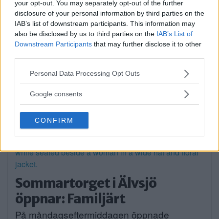
your opt-out. You may separately opt-out of the further
Annons:
disclosure of your personal information by third parties on the
IAB’s list of downstream participants. This information may
also be disclosed by us to third parties on the
IAB’s List of
Downstream Participants
that may further disclose it to other
third parties.
Please note that this website/app uses one or more Google
Personal Data Processing Opt Outs
services and may gather and store information including but
not limited to your visit or usage behaviour. You may click to
Google consents
grant or deny consent to Google and its third-party tags to
use your data for below specified purposes in below Google
CONFIRM
consent section.
Sommartorget i Älvsjö
öppnar: Familjärt
På måndagseftermiddagen öppnade