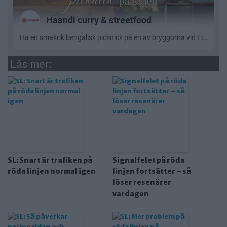
Läs mer:
SL: Snart är trafiken på
Signalfelet på röda
röda linjen normal igen
linjen fortsätter – så
löser resenärer
vardagen