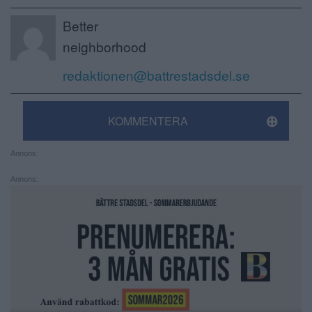
Better
neighborhood
redaktionen@battrestadsdel.se
KOMMENTERA
Annons:
Annons: