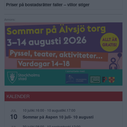
Priser på bostadsrätter faller – villor stiger
Annons:
KALENDER
10 julikl.16:00
-
10 augustikl.17:00
JUL
10
Sommar på Aspen 10 juli- 10 augusti
30 julikl.08:00
-
10 septemberkl.12:00
JUL