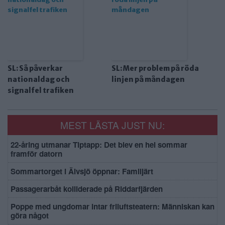
SL: Så påverkar
SL: Mer problem på röda
nationaldag och
linjen på måndagen
signalfel trafiken
MEST LÄSTA JUST NU:
22-åring utmanar Tiptapp: Det blev en hel sommar
framför datorn
Sommartorget i Älvsjö öppnar: Familjärt
Passagerarbåt kolliderade på Riddarfjärden
Poppe med ungdomar intar friluftsteatern: Människan kan
göra något