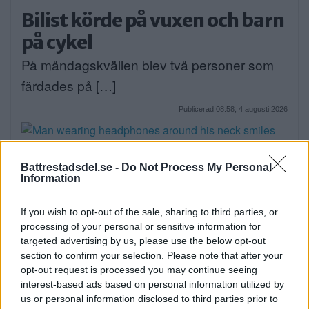
Bilist körde på vuxen och barn
på cykel
På måndagskvällen blev två personer som
färdades på […]
Publicerad 08:58, 4 augusti 2026
Battrestadsdel.se -
Do Not Process My Personal
Information
När onlinecasino blir en del av
den digitala vardagen i södra
If you wish to opt-out of the sale, sharing to third parties, or
processing of your personal or sensitive information for
Stockholm
targeted advertising by us, please use the below opt-out
EXTERN PARTNER. Södra Stockholm är en
section to confirm your selection. Please note that after your
opt-out request is processed you may continue seeing
del av […]
interest-based ads based on personal information utilized by
us or personal information disclosed to third parties prior to
Publicerad 05:03, 4 augusti 2026