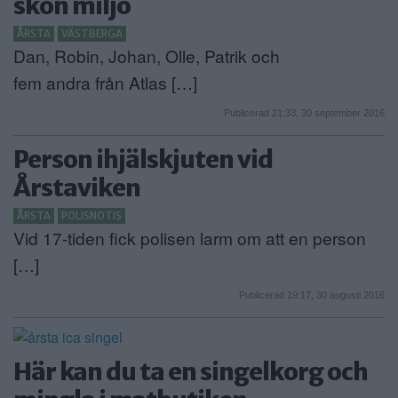
skön miljö
ÅRSTA
VÄSTBERGA
Dan, Robin, Johan, Olle, Patrik och
fem andra från Atlas […]
Publicerad 21:33, 30 september 2016
Person ihjälskjuten vid
Årstaviken
ÅRSTA
POLISNOTIS
Vid 17-tiden fick polisen larm om att en person
[…]
Publicerad 19:17, 30 augusti 2016
Här kan du ta en singelkorg och