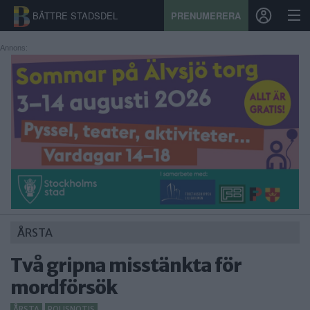
BÄTTRE STADSDEL
PRENUMERERA
Annons:
START
STADSDEL
PRENUMERATION
SPORT
ÅSIKTER
ÅRSTA
KALENDER
Två gripna misstänkta för
KONTAKT
mordförsök
SAMARBETEN
ÅRSTA
POLISNOTIS