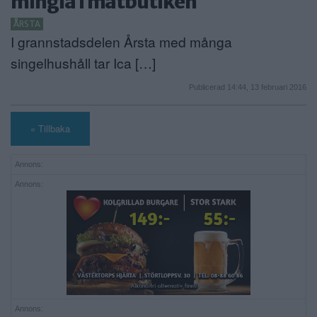
mingla i matbutiken
ÅRSTA
I grannstadsdelen Årsta med många
singelhushåll tar Ica […]
Publicerad 14:44, 13 februari 2016
« Tillbaka
Annons:
Annons:
Annons: