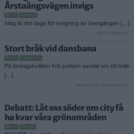
Årstaängsvägen invigs
ÅRSTA
MARIEVIK
Idag är det dags för invigning av övergången […]
06:34, 4 oktober 2017
Stort bråk vid dansbana
ÅRSTA
POLISNOTIS
På lördagskvällen fick polisen samtal om ett bråk
[…]
Publicerad 07:54, 10 september 2017
Debatt: Låt oss söder om city få
ha kvar våra grönområden
ÅRSTA
ÅSIKTER