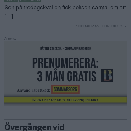
Sen på fredagskvällen fick polisen samtal om att
ANNONSERA
[…]
NÄRINGSLIV
Publicerad 13:53, 11 november 2017
MER
Annons:
Övergången vid