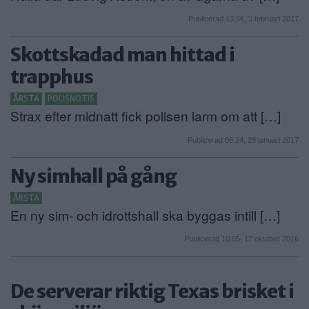
Publicerad 13:56, 3 februari 2017
Skottskadad man hittad i
trapphus
ÅRSTA
POLISNOTIS
Strax efter midnatt fick polisen larm om att […]
Publicerad 08:24, 28 januari 2017
Ny simhall på gång
ÅRSTA
En ny sim- och idrottshall ska byggas intill […]
Publicerad 10:05, 17 oktober 2016
De serverar riktig Texas brisket i