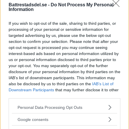
Smash and grab på moppe –
Battrestadsdel.se -
Do Not Process My Personal
flera gripna
Information
ÅRSTA
POLISNOTIS
If you wish to opt-out of the sale, sharing to third parties, or
Strax efter klockan 04.30 på tisdagsmorgonen
processing of your personal or sensitive information for
fick polisen […]
targeted advertising by us, please use the below opt-out
section to confirm your selection. Please note that after your
Publicerad 07:03, 11 juli 2017
opt-out request is processed you may continue seeing
interest-based ads based on personal information utilized by
Mordförsök i trapphus – flera
us or personal information disclosed to third parties prior to
your opt-out. You may separately opt-out of the further
gärningsmän
disclosure of your personal information by third parties on the
IAB’s list of downstream participants. This information may
ÅRSTA
POLISNOTIS
also be disclosed by us to third parties on the
IAB’s List of
I natt skadades en man av ett vasst […]
Downstream Participants
that may further disclose it to other
third parties.
Publicerad 08:46, 22 juni 2017
Please note that this website/app uses one or more Google
Personal Data Processing Opt Outs
Polis sköt angripare –
services and may gather and store information including but
skottskadad förd till sjukhus
not limited to your visit or usage behaviour. You may click to
Google consents
grant or deny consent to Google and its third-party tags to