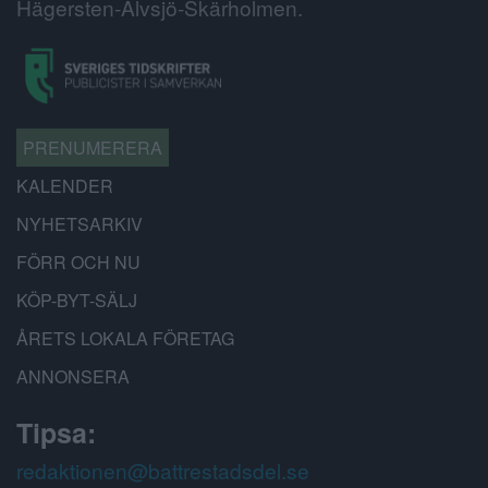
Hägersten-Älvsjö-Skärholmen.
PRENUMERERA
KALENDER
NYHETSARKIV
FÖRR OCH NU
KÖP-BYT-SÄLJ
ÅRETS LOKALA FÖRETAG
ANNONSERA
Tipsa:
redaktionen@battrestadsdel.se