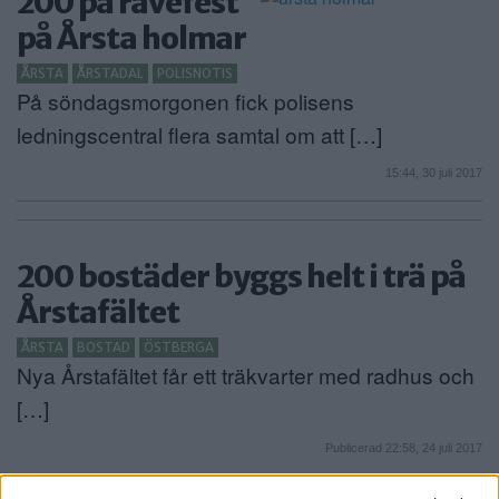
200 på ravefest
på Årsta holmar
ÅRSTA
ÅRSTADAL
POLISNOTIS
På söndagsmorgonen fick polisens
ledningscentral flera samtal om att […]
15:44, 30 juli 2017
200 bostäder byggs helt i trä på
Årstafältet
ÅRSTA
BOSTAD
ÖSTBERGA
Nya Årstafältet får ett träkvarter med radhus och
[…]
Publicerad 22:58, 24 juli 2017