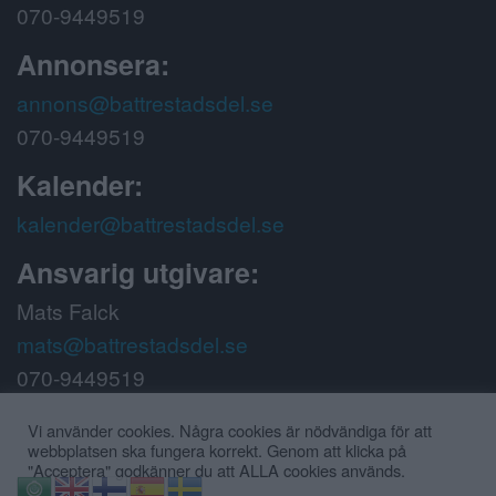
070-9449519
Annonsera:
annons@battrestadsdel.se
070-9449519
Kalender:
kalender@battrestadsdel.se
Ansvarig utgivare:
Mats Falck
mats@battrestadsdel.se
070-9449519
Följ oss på:
Vi använder cookies. Några cookies är nödvändiga för att
webbplatsen ska fungera korrekt. Genom att klicka på
"Acceptera" godkänner du att ALLA cookies används.