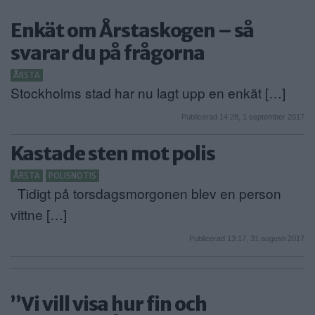
Enkät om Årstaskogen – så
svarar du på frågorna
ÅRSTA
Stockholms stad har nu lagt upp en enkät […]
Publicerad 14:28, 1 september 2017
Kastade sten mot polis
ÅRSTA
POLISNOTIS
Tidigt på torsdagsmorgonen blev en person
vittne […]
Publicerad 13:17, 31 augusti 2017
”Vi vill visa hur fin och