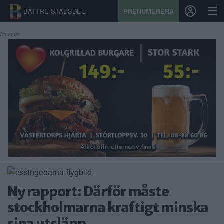
BÄTTRE STADSDEL
PRENUMERERA
Annons:
START
STADSDEL
PRENUMERATION
SPORT
ÅSIKTER
KALENDER
Ny rapport: Därför måste
KONTAKT
stockholmarna kraftigt minska
SAMARBETEN
sina utsläpp