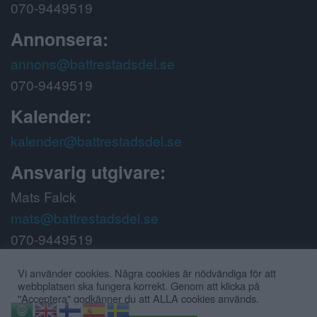
070-9449519
Annonsera:
annons@battrestadsdel.se
070-9449519
Kalender:
kalender@battrestadsdel.se
Ansvarig utgivare:
Mats Falck
mats@battrestadsdel.se
070-9449519
Följ oss på:
Vi använder cookies. Några cookies är nödvändiga för att
webbplatsen ska fungera korrekt. Genom att klicka på
"Acceptera" godkänner du att ALLA cookies används.