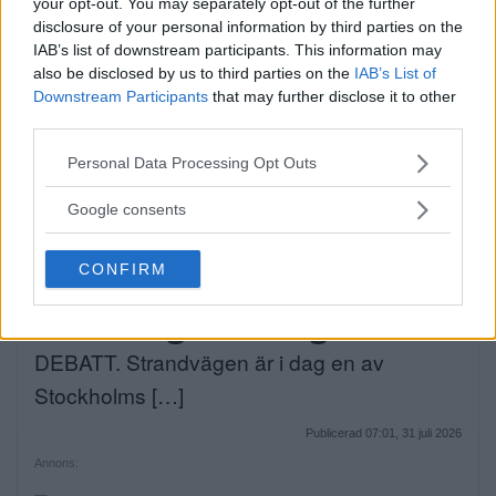
your opt-out. You may separately opt-out of the further
disclosure of your personal information by third parties on the
IAB’s list of downstream participants. This information may
Bråk på idrottsplats – två
also be disclosed by us to third parties on the
IAB’s List of
Downstream Participants
that may further disclose it to other
män till sjukhus
third parties.
På lördagseftermiddagen skadades två
Please note that this website/app uses one or more Google
Personal Data Processing Opt Outs
personer i Sätra med […]
services and may gather and store information including but
not limited to your visit or usage behaviour. You may click to
Google consents
Publicerad 16:30, 1 augusti 2026
grant or deny consent to Google and its third-party tags to
use your data for below specified purposes in below Google
CONFIRM
consent section.
Debatt: C: Så förvandlar vi
Strandvägen till en grön oas
DEBATT. Strandvägen är i dag en av
Stockholms […]
Publicerad 07:01, 31 juli 2026
Annons: