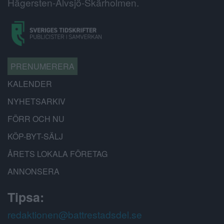
Hägersten-Älvsjö-Skärholmen.
PRENUMERERA
KALENDER
NYHETSARKIV
FÖRR OCH NU
KÖP-BYT-SÄLJ
ÅRETS LOKALA FÖRETAG
ANNONSERA
Tipsa:
redaktionen@battrestadsdel.se