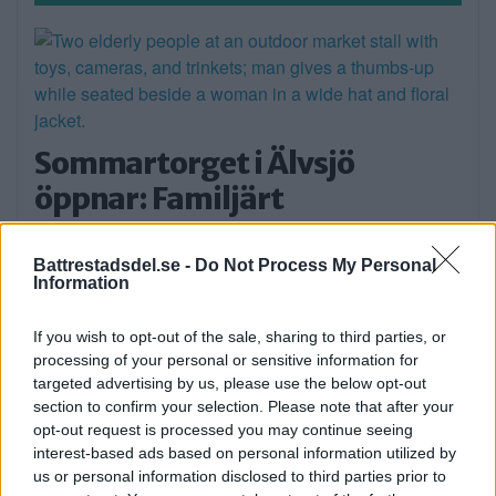
Sommartorget i Älvsjö
öppnar: Familjärt
På måndagseftermiddagen öppnade
aktiviteterna på Älvsjö torg. Artisten […]
Battrestadsdel.se -
Do Not Process My Personal
Information
Publicerad 16:23, 3 augusti 2026
If you wish to opt-out of the sale, sharing to third parties, or
processing of your personal or sensitive information for
Flydde i kajak – greps
targeted advertising by us, please use the below opt-out
section to confirm your selection. Please note that after your
På söndagsmorgonen följde polisen en man
opt-out request is processed you may continue seeing
på Långsjön […]
interest-based ads based on personal information utilized by
us or personal information disclosed to third parties prior to
Publicerad 13:35, 2 augusti 2026