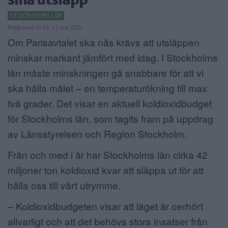
ANNONSERA
STOCKHOLMS LÄN
Publicerad 18:29, 21 maj 2022
NÄRINGSLIV
Om Parisavtalet ska nås krävs att utsläppen
minskar markant jämfört med idag. I Stockholms
MER
län måste minskningen gå snabbare för att vi
ska hålla målet – en temperaturökning till max
två grader. Det visar en aktuell koldioxidbudget
för Stockholms län, som tagits fram på uppdrag
av Länsstyrelsen och Region Stockholm.
Från och med i år har Stockholms län cirka 42
miljoner ton koldioxid kvar att släppa ut för att
hålla oss till vårt utrymme.
– Koldioxidbudgeten visar att läget är oerhört
allvarligt och att det behövs stora insatser från