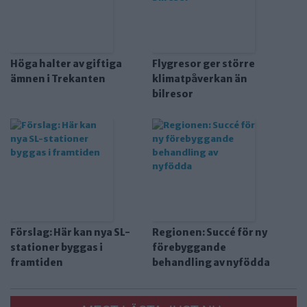
Höga halter av giftiga
Flygresor ger större
ämnen i Trekanten
klimatpåverkan än
bilresor
Förslag: Här kan nya SL-
Regionen: Succé för ny
stationer byggas i
förebyggande
framtiden
behandling av nyfödda