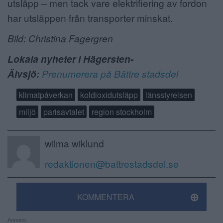
utsläpp – men tack vare elektrifiering av fordon
har utsläppen från transporter minskat.
Bild: Christina Fagergren
Lokala nyheter i Hägersten-
Älvsjö:
Prenumerera på Bättre stadsdel
klimatpåverkan
koldioxidutsläpp
länsstyrelsen
miljö
parisavtalet
region stockholm
wilma wiklund
redaktionen@battrestadsdel.se
KOMMENTERA
Annons: