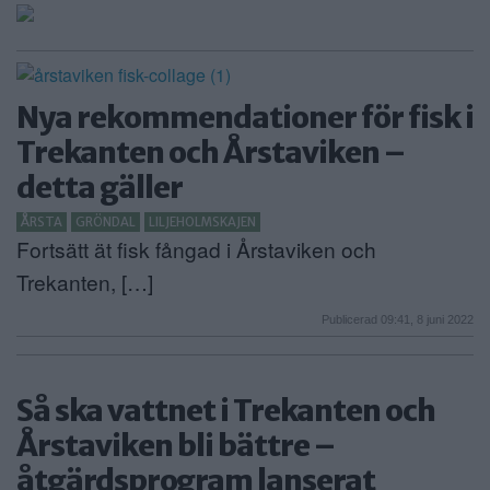
ANNONSERA
NÄRINGSLIV
Nya rekommendationer för fisk i
MER
Trekanten och Årstaviken –
detta gäller
ÅRSTA
GRÖNDAL
LILJEHOLMSKAJEN
Fortsätt ät fisk fångad i Årstaviken och
Trekanten, […]
Publicerad 09:41, 8 juni 2022
Så ska vattnet i Trekanten och
Årstaviken bli bättre –
åtgärdsprogram lanserat