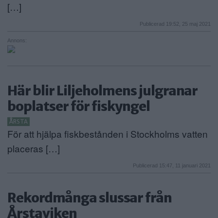
[…]
Publicerad 19:52, 25 maj 2021
Annons:
Här blir Liljeholmens julgranar
boplatser för fiskyngel
ÅRSTA
För att hjälpa fiskbestånden i Stockholms vatten
placeras […]
Publicerad 15:47, 11 januari 2021
Rekordmånga slussar från
Årstaviken