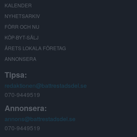
KALENDER
NYHETSARKIV
FÖRR OCH NU
KÖP-BYT-SÄLJ
ÅRETS LOKALA FÖRETAG
ANNONSERA
Tipsa:
redaktionen@battrestadsdel.se
070-9449519
Annonsera:
annons@battrestadsdel.se
070-9449519