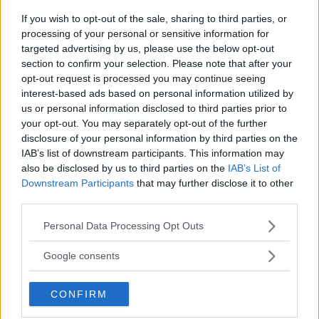
Hennes medborgarförslag blev
If you wish to opt-out of the sale, sharing to third parties, or
vedeldad bastu – på rekordtid
processing of your personal or sensitive information for
targeted advertising by us, please use the below opt-out
LILJEHOLMEN
section to confirm your selection. Please note that after your
På andra sidan Årstaviken har Stockholms stad
opt-out request is processed you may continue seeing
interest-based ads based on personal information utilized by
ställt […]
us or personal information disclosed to third parties prior to
your opt-out. You may separately opt-out of the further
Publicerad 22:30, 20 oktober 2016
disclosure of your personal information by third parties on the
Annons:
IAB’s list of downstream participants. This information may
also be disclosed by us to third parties on the
IAB’s List of
Annons:
Downstream Participants
that may further disclose it to other
third parties.
Annons:
Please note that this website/app uses one or more Google
Annons:
Personal Data Processing Opt Outs
services and may gather and store information including but
not limited to your visit or usage behaviour. You may click to
Google consents
Annons:
grant or deny consent to Google and its third-party tags to
Annons:
use your data for below specified purposes in below Google
CONFIRM
Annons:
consent section.