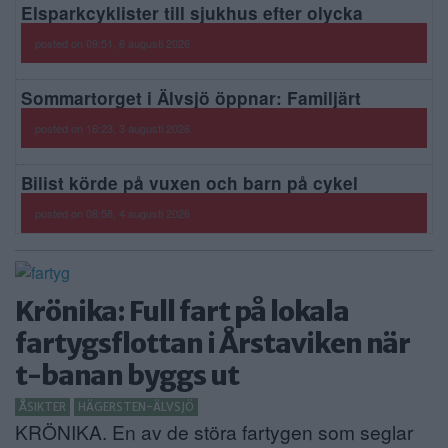
Elsparkcyklister till sjukhus efter olycka
posted on 09:51, 6 augusti 2026
Sommartorget i Älvsjö öppnar: Familjärt
posted on 16:23, 3 augusti 2026
Bilist körde på vuxen och barn på cykel
posted on 08:58, 4 augusti 2026
Krönika: Full fart på lokala
fartygsflottan i Årstaviken när
t-banan byggs ut
ÅSIKTER
HÄGERSTEN-ÄLVSJÖ
KRÖNIKA. En av de störa fartygen som seglar