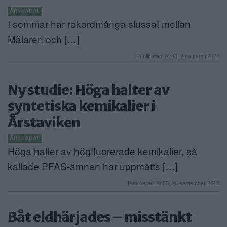
ÅRSTADAL
I sommar har rekordmånga slussat mellan
Mälaren och […]
Publicerad 14:43, 24 augusti 2020
Ny studie: Höga halter av
syntetiska kemikalier i
Årstaviken
ÅRSTADAL
Höga halter av högfluorerade kemikalier, så
kallade PFAS-ämnen har uppmätts […]
Publicerad 20:55, 26 september 2018
Båt eldhärjades – misstänkt