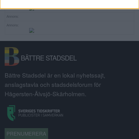
Annons:
Annons:
Annons:
BÄTTRE STADSDEL
Bättre Stadsdel är en lokal nyhetssajt,
anslagstavla och stadsdelsforum för
Hägersten-Älvsjö-Skärholmen.
PRENUMERERA