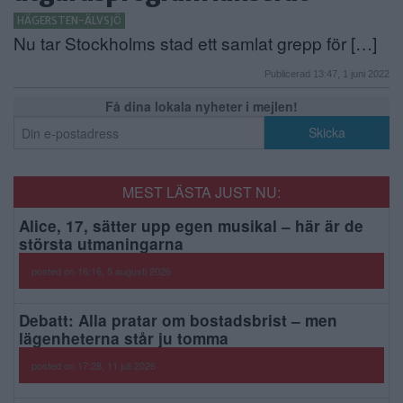
HÄGERSTEN-ÄLVSJÖ
Nu tar Stockholms stad ett samlat grepp för […]
Publicerad 13:47, 1 juni 2022
Få dina lokala nyheter i mejlen!
MEST LÄSTA JUST NU:
Alice, 17, sätter upp egen musikal – här är de
största utmaningarna
posted on 16:16, 5 augusti 2026
Debatt: Alla pratar om bostadsbrist – men
lägenheterna står ju tomma
posted on 17:28, 11 juli 2026