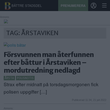
BÄTTRE STADSDEL
PRENUMERERA
Annons:
START
TAG: ÅRSTAVIKEN
STADSDEL
PRENUMERATION
Försvunnen man återfunnen
efter båttur i Årstaviken –
SPORT
mordutredning nedlagd
ÅSIKTER
ÅRSTA
POLISNOTIS
Strax efter midnatt på torsdagsmorgonen fick
KALENDER
polisen uppgifter […]
KONTAKT
Publicerad 11:34, 21 juli 2022
SAMARBETEN
Annons: