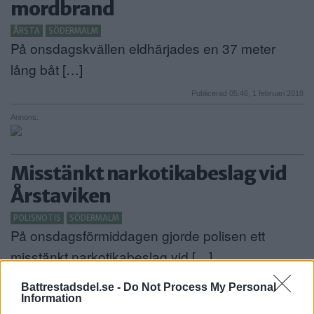
mordbrand
ÅRSTA
SÖDERMALM
På onsdagskvällen eldhärjades en 37 meter
lång båt […]
Publicerad 05:46, 1 februari 2018
Annons:
Misstänkt narkotikabeslag vid
Årstaviken
POLISNOTIS
SÖDERMALM
På onsdagsförmiddagen gjorde polisen ett
misstänkt narkotikabeslag vid […]
Publicerad 17:34, 3 januari 2018
Battrestadsdel.se -
Do Not Process My Personal
Information