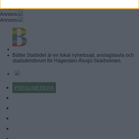
Annons:
Annons:
Annons:
Annons:
BÄTTRE STADSDEL
Bättre Stadsdel är en lokal nyhetssajt, anslagstavla och
stadsdelsforum för Hägersten-Älvsjö-Skärholmen.
PRENUMERERA
KALENDER
NYHETSARKIV
FÖRR OCH NU
KÖP-BYT-SÄLJ
ÅRETS LOKALA FÖRETAG