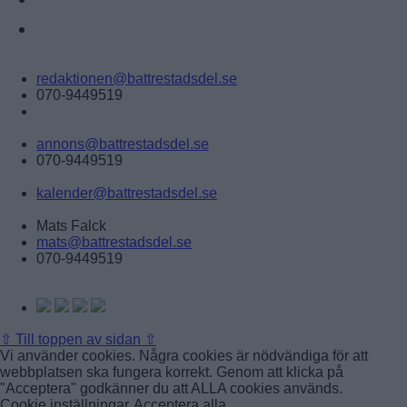
ANNONSERA
Tipsa:
redaktionen@battrestadsdel.se
070-9449519
Annonsera:
annons@battrestadsdel.se
070-9449519
Kalender:
kalender@battrestadsdel.se
Ansvarig utgivare:
Mats Falck
mats@battrestadsdel.se
070-9449519
Följ oss på:
⇧
Till toppen av sidan ⇧
Vi använder cookies. Några cookies är nödvändiga för att
webbplatsen ska fungera korrekt. Genom att klicka på
"Acceptera" godkänner du att ALLA cookies används.
Cookie inställningar
Acceptera alla