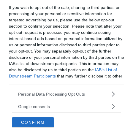
Skicka
If you wish to opt-out of the sale, sharing to third parties, or
MEST ANVÄNDA TAGGAR
processing of your personal or sensitive information for
blåljus
targeted advertising by us, please use the below opt-out
bostad
covid-19
corona
brand
carin önnestam
section to confirm your selection. Please note that after your
debatt
extern
detaljplan
entreprenör
dagens fråga
opt-out request is processed you may continue seeing
händer i helgen
partner
fotboll
förskola
hälsa
interest-based ads based on personal information utilized by
inbrott
I samarbete med
insändare
us or personal information disclosed to third parties prior to
I
your opt-out. You may separately opt-out of the further
kalender
samarbete med 2
krönika
konst
kost
disclosure of your personal information by third parties on the
medborgarförslag
kultur
misshandel
moderaterna
Mord
IAB’s list of downstream participants. This information may
polis
also be disclosed by us to third parties on the
IAB’s List of
region stockholm
restaurang
nyöppnat
rån
samråd
Downstream Participants
that may further disclose it to other
SL
skola
stadsdelsnämnden
skjutning
socialdemokraterna
sponsrad
third parties.
StockholmsStad
träning
svenska kyrkan
trafikolycka
Please note that this website/app uses one or more Google
vänsterpartiet
Personal Data Processing Opt Outs
services and may gather and store information including but
Annons:
not limited to your visit or usage behaviour. You may click to
Google consents
Annons:
grant or deny consent to Google and its third-party tags to
Annons:
use your data for below specified purposes in below Google
Annons:
CONFIRM
consent section.
Annons:
Annons: