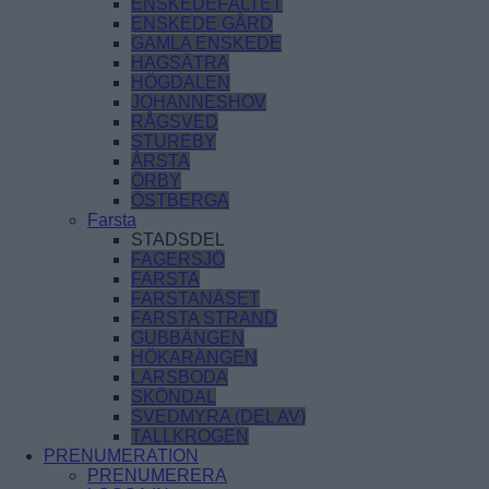
ENSKEDEFÄLTET
ENSKEDE GÅRD
GAMLA ENSKEDE
HAGSÄTRA
HÖGDALEN
JOHANNESHOV
RÅGSVED
STUREBY
ÅRSTA
ÖRBY
ÖSTBERGA
Farsta
STADSDEL
FAGERSJÖ
FARSTA
FARSTANÄSET
FARSTA STRAND
GUBBÄNGEN
HÖKARÄNGEN
LARSBODA
SKÖNDAL
SVEDMYRA (DEL AV)
TALLKROGEN
PRENUMERATION
PRENUMERERA