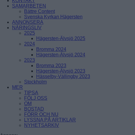
KONTAKT
ÅRSTADAL
SAMARBETEN
ÄLVSJÖ
Bättre Content
BREDÄNG
SOLBERGA
Svenska Kyrkan Hägersten
SKÄRHOLMEN
ANNONSERA
SÄTRA
NÄRINGSLIV
VÅRBERG
2025
Hägersten-Älvsjö 2025
Enskede-Årsta-Vantör
2024
Bromma 2024
BANDHAGEN
Hägersten-Älvsjö 2024
ENSKEDEFÄLTET
2023
ENSKEDE GÅRD
Bromma 2023
GAMLA ENSKEDE
Hägersten-Älvsjö 2023
HAGSÄTRA
Hässelby-Vällingby 2023
HÖGDALEN
Stockholm
JOHANNESHOV
MER
RÅGSVED
TIPSA
STUREBY
FÖLJ OSS
ÅRSTA
OM
ÖRBY
BOSTAD
ÖSTBERGA
FÖRR OCH NU
LYSSNA PÅ ARTIKLAR
NYHETSARKIV
Farsta