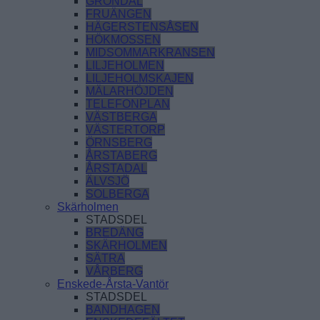
GRÖNDAL
FRUÄNGEN
HÄGERSTENSÅSEN
HÖKMOSSEN
MIDSOMMARKRANSEN
LILJEHOLMEN
LILJEHOLMSKAJEN
MÄLARHÖJDEN
TELEFONPLAN
VÄSTBERGA
VÄSTERTORP
ÖRNSBERG
ÅRSTABERG
ÅRSTADAL
ÄLVSJÖ
SOLBERGA
Skärholmen
STADSDEL
BREDÄNG
SKÄRHOLMEN
SÄTRA
VÅRBERG
Enskede-Årsta-Vantör
STADSDEL
BANDHAGEN