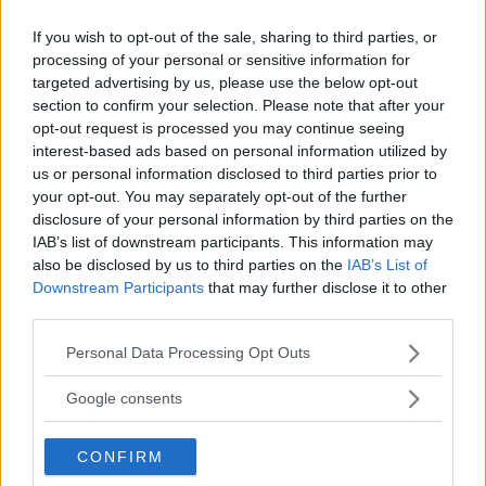
Flydde i kajak – greps
If you wish to opt-out of the sale, sharing to third parties, or
processing of your personal or sensitive information for
posted on 13:35, 2 augusti 2026
targeted advertising by us, please use the below opt-out
section to confirm your selection. Please note that after your
Restaurangkedja öppnar nytt i Marievik
opt-out request is processed you may continue seeing
interest-based ads based on personal information utilized by
posted on 11:48, 11 december 2025
us or personal information disclosed to third parties prior to
your opt-out. You may separately opt-out of the further
disclosure of your personal information by third parties on the
Annons:
IAB’s list of downstream participants. This information may
also be disclosed by us to third parties on the
IAB’s List of
Downstream Participants
that may further disclose it to other
third parties.
Please note that this website/app uses one or more Google
Personal Data Processing Opt Outs
services and may gather and store information including but
not limited to your visit or usage behaviour. You may click to
Google consents
Annons:
grant or deny consent to Google and its third-party tags to
use your data for below specified purposes in below Google
CONFIRM
consent section.
Annons: