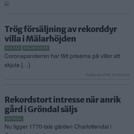
ANNONSERA
NÄRINGSLIV
Trög försäljning av rekorddyr
MER
villa i Mälarhöjden
BOSTAD
MÄLARHÖJDEN
Coronapandemin har fått priserna på villor att
skjuta […]
Publicerad 14:08, 28 maj 2021
Rekordstort intresse när anrik
gård i Gröndal säljs
GRÖNDAL
Nu ligger 1770-tals gården Charlottendal i