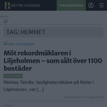
BÄTTRE STADSDEL
PRENUMERERA
Annons:
START
TAG: HEMNET
STADSDEL
PRENUMERATION
Möt rekordmäklaren i
Liljeholmen – som sålt över 1100
SPORT
bostäder
ÅSIKTER
LILJEHOLMEN
Nicklas Talvitie, fastighetsmäklare på Notar i
KALENDER
Liljeholmen, vet […]
KONTAKT
Publicerad 15:58, 21 augusti 2024
SAMARBETEN
Annons: