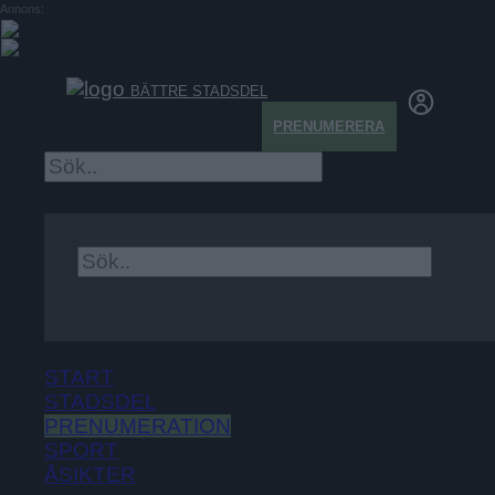
Annons:
BÄTTRE STADSDEL
PRENUMERERA
×
START
STADSDEL
PRENUMERATION
SPORT
ÅSIKTER