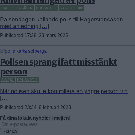
GUBBÄNGEN
HÄGERSTENSÅSEN
POLISNOTIS
VÄSTERTORP
HÖKARÄNGEN
På söndagen kallaads polis till Hägerstensåsen
LARSBODA
med anledning […]
SKÖNDAL
Publicerad 17:28, 23 mars 2025
SVEDMYRA (DEL AV)
TALLKROGEN
Polisen sprang ifatt misstänkt
person
ÄLVSJÖ
POLISNOTIS
När polisen skulle kontrollera en yngre person vid
[…]
Publicerad 23:34, 8 februari 2023
Få dina lokala nyheter i mejlen!