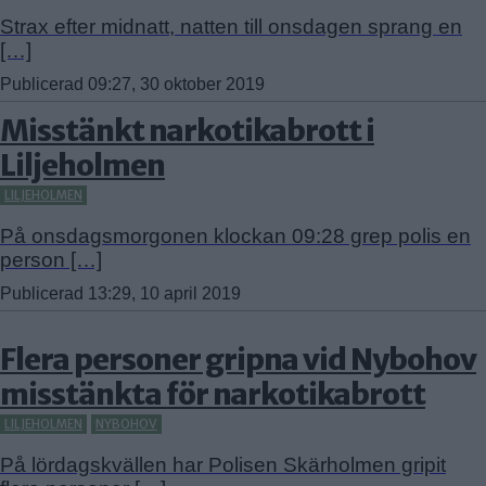
Strax efter midnatt, natten till onsdagen sprang en
[…]
Publicerad 09:27, 30 oktober 2019
Misstänkt narkotikabrott i
Liljeholmen
LILJEHOLMEN
På onsdagsmorgonen klockan 09:28 grep polis en
person […]
Publicerad 13:29, 10 april 2019
Flera personer gripna vid Nybohov
misstänkta för narkotikabrott
LILJEHOLMEN
NYBOHOV
På lördagskvällen har Polisen Skärholmen gripit