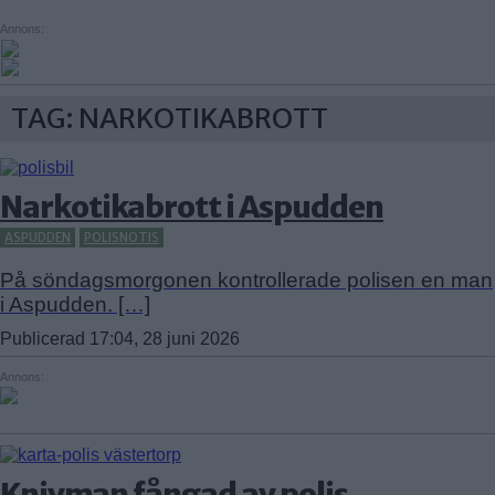
ÅRSTABERG
Annons:
ÅRSTADAL
Enskede-Årsta-Vantör
ÄLVSJÖ
BANDHAGEN
SOLBERGA
ENSKEDEFÄLTET
TAG: NARKOTIKABROTT
ENSKEDE GÅRD
GAMLA ENSKEDE
Narkotikabrott i Aspudden
HAGSÄTRA
HÖGDALEN
ASPUDDEN
POLISNOTIS
JOHANNESHOV
På söndagsmorgonen kontrollerade polisen en man
RÅGSVED
i Aspudden. […]
STUREBY
Publicerad 17:04, 28 juni 2026
ÅRSTA
Farsta
ÖRBY
Annons:
FAGERSJÖ
ÖSTBERGA
FARSTA
FARSTANÄSET
FARSTA STRAND
Knivman fångad av polis