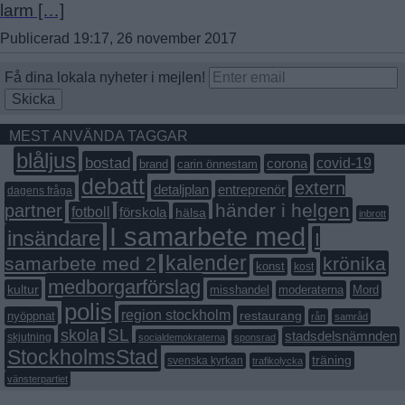
larm […]
Publicerad 19:17, 26 november 2017
Få dina lokala nyheter i mejlen!
Skicka
MEST ANVÄNDA TAGGAR
blåljus
bostad
covid-19
corona
brand
carin önnestam
debatt
extern
detaljplan
entreprenör
dagens fråga
händer i helgen
partner
fotboll
förskola
hälsa
inbrott
I samarbete med
insändare
I
kalender
samarbete med 2
krönika
konst
kost
medborgarförslag
kultur
misshandel
moderaterna
Mord
polis
region stockholm
restaurang
nyöppnat
rån
samråd
SL
skola
stadsdelsnämnden
skjutning
socialdemokraterna
sponsrad
StockholmsStad
träning
svenska kyrkan
trafikolycka
vänsterpartiet