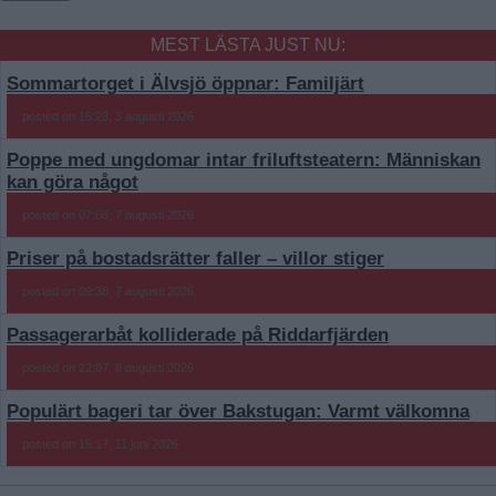
MEST LÄSTA JUST NU:
Sommartorget i Älvsjö öppnar: Familjärt
posted on 16:23, 3 augusti 2026
Poppe med ungdomar intar friluftsteatern: Människan
kan göra något
posted on 07:08, 7 augusti 2026
Priser på bostadsrätter faller – villor stiger
posted on 09:38, 7 augusti 2026
Passagerarbåt kolliderade på Riddarfjärden
posted on 22:07, 8 augusti 2026
Populärt bageri tar över Bakstugan: Varmt välkomna
posted on 15:17, 11 juni 2026