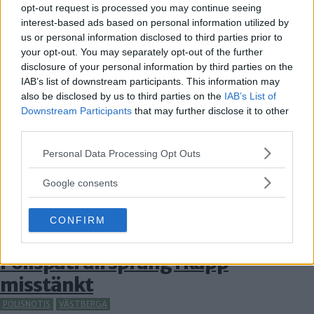
Tidigt på lördagsmorgonen, vid 2-tiden, stoppade en
opt-out request is processed you may continue seeing
polispatrull […]
interest-based ads based on personal information utilized by
us or personal information disclosed to third parties prior to
Publicerad 14:47, 11 april 2020
your opt-out. You may separately opt-out of the further
disclosure of your personal information by third parties on the
Polis tog minderårig – misstanke
IAB’s list of downstream participants. This information may
om narkotikabrott
also be disclosed by us to third parties on the
IAB’s List of
Downstream Participants
that may further disclose it to other
LILJEHOLMEN
third parties.
På fredagskvällen klockan 17.48 träffade polis på
Please note that this website/app uses one or more Google
Personal Data Processing Opt Outs
en […]
services and may gather and store information including but
not limited to your visit or usage behaviour. You may click to
Publicerad 18:45, 27 december 2019
Google consents
grant or deny consent to Google and its third-party tags to
Annons:
use your data for below specified purposes in below Google
CONFIRM
consent section.
Polispatrull sprang i kapp
misstänkt
POLISNOTIS
VÄSTBERGA