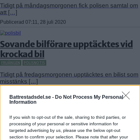
Tidigt på måndagsmorgonen fick polisen samtal om
att […]
Publicerad 07:11, 28 juli 2020
Sovande bilförare upptäcktes vid
krockad bil
FRUÄNGEN
POLISNOTIS
Tidigt på fredagsmorgonen upptäcktes en bilist som
misstänks […]
Publicerad 07:58, 30 maj 2020
Battrestadsdel.se -
Do Not Process My Personal
Information
Misstänkt narkotikabrott i
If you wish to opt-out of the sale, sharing to third parties, or
Midsommarkransen
processing of your personal or sensitive information for
targeted advertising by us, please use the below opt-out
MIDSOMMARKRANSEN
POLISNOTIS
section to confirm your selection. Please note that after your