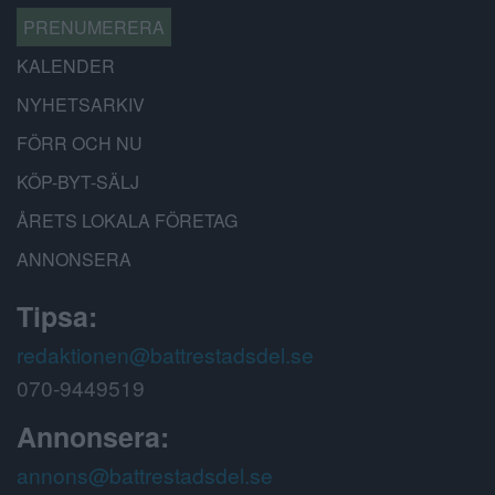
PRENUMERERA
KALENDER
NYHETSARKIV
FÖRR OCH NU
KÖP-BYT-SÄLJ
ÅRETS LOKALA FÖRETAG
ANNONSERA
Tipsa:
redaktionen@battrestadsdel.se
070-9449519
Annonsera:
annons@battrestadsdel.se