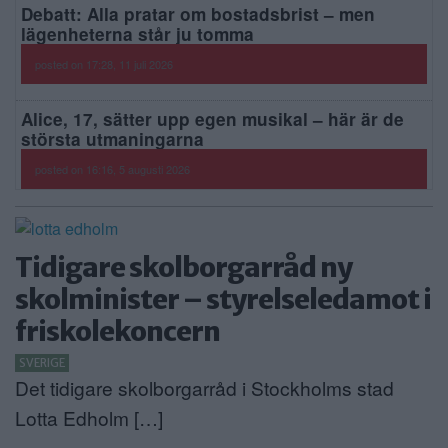
Debatt: Alla pratar om bostadsbrist – men
lägenheterna står ju tomma
posted on 17:28, 11 juli 2026
Alice, 17, sätter upp egen musikal – här är de
största utmaningarna
posted on 16:16, 5 augusti 2026
Tidigare skolborgarråd ny
skolminister – styrelseledamot i
friskolekoncern
SVERIGE
Det tidigare skolborgarråd i Stockholms stad
Lotta Edholm […]