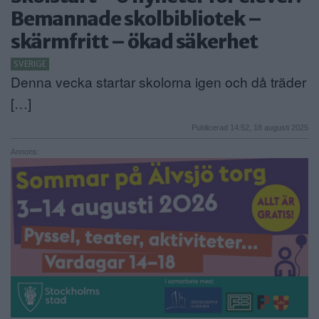
Bemannade skolbibliotek –
ANNONSERA
skärmfritt – ökad säkerhet
NÄRINGSLIV
SVERIGE
Denna vecka startar skolorna igen och då träder
MER
[…]
Publicerad 14:52, 18 augusti 2025
Annons: