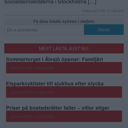
Socialdemokraterna i Stockholms […]
Publicerad 17:09, 17 maj 2023
Få dina lokala nyheter i mejlen!
MEST LÄSTA JUST NU:
Sommartorget i Älvsjö öppnar: Familjärt
posted on 16:23, 3 augusti 2026
Elsparkcyklister till sjukhus efter olycka
posted on 09:51, 6 augusti 2026
Priser på bostadsrätter faller – villor stiger
posted on 09:38, 7 augusti 2026