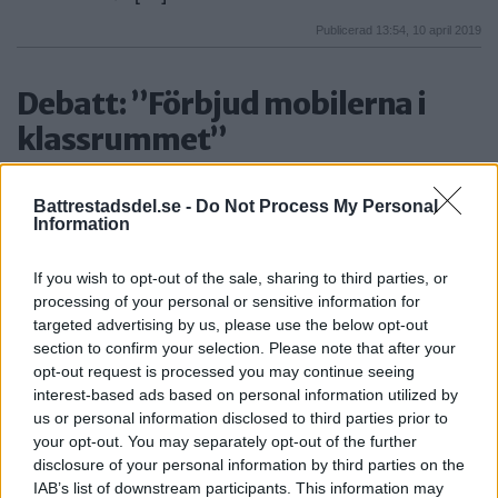
Publicerad 13:54, 10 april 2019
Debatt: ”Förbjud mobilerna i
klassrummet”
ÅSIKTER
DEBATT. Liberalerna vill lagstifta om mobilfria
Battrestadsdel.se -
Do Not Process My Personal
Information
klassrum i […]
Publicerad 11:38, 5 februari 2018
If you wish to opt-out of the sale, sharing to third parties, or
processing of your personal or sensitive information for
DEBATT: ”Hemmasittande
targeted advertising by us, please use the below opt-out
skolelever en tickande bomb”
section to confirm your selection. Please note that after your
opt-out request is processed you may continue seeing
ÅSIKTER
interest-based ads based on personal information utilized by
DEBATT. DN publicerade 20/2 en artikel Skolan
us or personal information disclosed to third parties prior to
your opt-out. You may separately opt-out of the further
passar […]
disclosure of your personal information by third parties on the
IAB’s list of downstream participants. This information may
Publicerad 10:30, 24 februari 2017