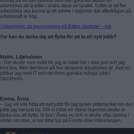
förslag på ett nytt flyttstöd som kan göra det lättare för
arbetslösa att ta jobb i andra delar av landet. Syftet är att fler
arbetslösa ska kunna ta ett arbete i regioner där efterfrågan på
arbetskraft är hög.
Välkommen att prenumerera på Bättre stadsdel – här
Var kan du tänka dig att flytta för att ta ett nytt jobb?
Mattis, Liljeholmen
– Det skulle vara svårt för jag är rotad här i stan just och jag
trivs bra. Men det beror på hur desperat situationen är. Just nu
jobbar jag med IT och det finns ganska många jobb i
Stockholm.
Emma, Årsta
– Jag vill inte hitta ett nytt jobb för jag tycker jättemycket om det
jobb jag har just nu. Om vi hittar en större lägenhet skulle vi
tänka oss att flytta. Vi bor i Årsta nu och vi skulle vilja stanna i
söder om stan, vi har tittat typ på Farsta eller Hökarängen.