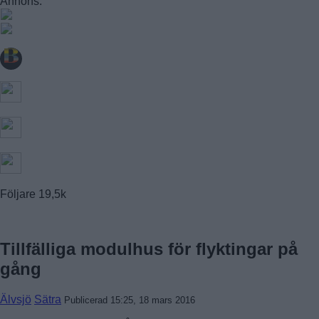
Annons:
FAGERSJÖ
FARSTA
FARSTANÄSET
FARSTA STRAND
GUBBÄNGEN
HÖKARÄNGEN
LARSBODA
SKÖNDAL
SVEDMYRA (DEL AV)
TALLKROGEN
Följare
19,5k
Tillfälliga modulhus för flyktingar på
gång
Älvsjö
Sätra
Publicerad 15:25, 18 mars 2016