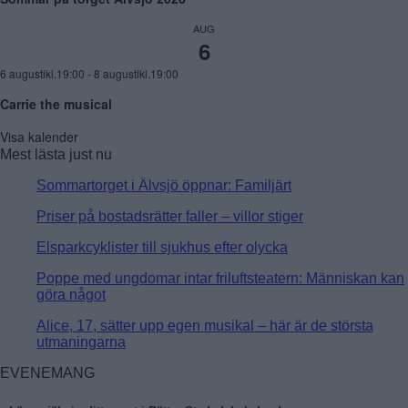
AUG
6
6 augustikl.19:00
-
8 augustikl.19:00
Carrie the musical
Visa kalender
Mest lästa just nu
Sommartorget i Älvsjö öppnar: Familjärt
Priser på bostadsrätter faller – villor stiger
Elsparkcyklister till sjukhus efter olycka
Poppe med ungdomar intar friluftsteatern: Människan kan
göra något
Alice, 17, sätter upp egen musikal – här är de största
utmaningarna
EVENEMANG