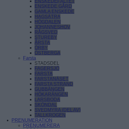
ENSKEDEFÄLTET
ENSKEDE GÅRD
GAMLA ENSKEDE
HAGSÄTRA
HÖGDALEN
JOHANNESHOV
RÅGSVED
STUREBY
ÅRSTA
ÖRBY
ÖSTBERGA
Farsta
STADSDEL
FAGERSJÖ
FARSTA
FARSTANÄSET
FARSTA STRAND
GUBBÄNGEN
HÖKARÄNGEN
LARSBODA
SKÖNDAL
SVEDMYRA (DEL AV)
TALLKROGEN
PRENUMERATION
PRENUMERERA