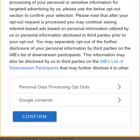
olycka
processing of your personal or sensitive information for
targeted advertising by us, please use the below opt-out
På onsdagskvällen körde en elsparkcykel in i en […]
section to confirm your selection. Please note that after your
opt-out request is processed you may continue seeing
Publicerad 09:51, 6 augusti 2026
interest-based ads based on personal information utilized by
us or personal information disclosed to third parties prior to
your opt-out. You may separately opt-out of the further
Alice, 17, sätter upp egen musikal –
disclosure of your personal information by third parties on the
här är de största utmaningarna
IAB’s list of downstream participants. This information may
also be disclosed by us to third parties on the
IAB’s List of
Downstream Participants
that may further disclose it to other
Alice Stenberg är 17 år och har skrivit, […]
third parties.
Publicerad 16:16, 5 augusti 2026
Please note that this website/app uses one or more Google
Personal Data Processing Opt Outs
Annons:
services and may gather and store information including but
not limited to your visit or usage behaviour. You may click to
Google consents
grant or deny consent to Google and its third-party tags to
Bilist körde på vuxen och barn på
use your data for below specified purposes in below Google
cykel
CONFIRM
consent section.
På måndagskvällen blev två personer som färdades på […]
Publicerad 08:58, 4 augusti 2026