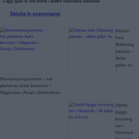
Lägg själv in ditt event i Bättre Stadsdels kalender.
Skicka in evenemang
Läs mer:
Nästan
hela
Mälaräng
pausas –
detta
gäller nu
Blomsterprogrammet – här
planteras årets blommor i
Hägersten–Älvsjö–Skärholmen
Därför
byggs
korsning
om i
Hornstull –