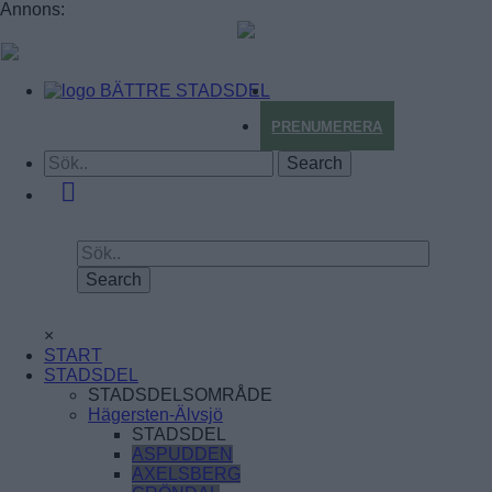
Annons:
BÄTTRE STADSDEL
PRENUMERERA
×
START
STADSDEL
STADSDELSOMRÅDE
Hägersten-Älvsjö
STADSDEL
ASPUDDEN
AXELSBERG