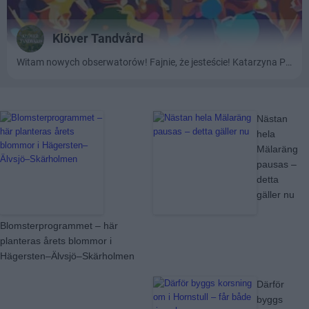
Läs mer:
Nästan
hela
Mälaräng
pausas –
detta
gäller nu
Blomsterprogrammet – här
planteras årets blommor i
Hägersten–Älvsjö–Skärholmen
Därför
byggs