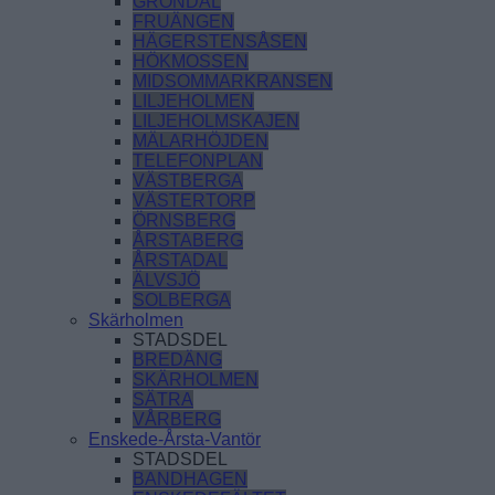
GRÖNDAL
FRUÄNGEN
HÄGERSTENSÅSEN
HÖKMOSSEN
MIDSOMMARKRANSEN
LILJEHOLMEN
LILJEHOLMSKAJEN
MÄLARHÖJDEN
TELEFONPLAN
VÄSTBERGA
VÄSTERTORP
ÖRNSBERG
ÅRSTABERG
ÅRSTADAL
ÄLVSJÖ
SOLBERGA
Skärholmen
STADSDEL
BREDÄNG
SKÄRHOLMEN
SÄTRA
VÅRBERG
Enskede-Årsta-Vantör
STADSDEL
BANDHAGEN