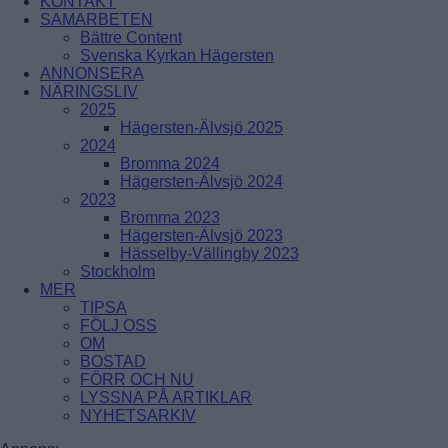
KONTAKT
ÅRSTADAL
SAMARBETEN
ÄLVSJÖ
Bättre Content
BREDÄNG
SOLBERGA
Svenska Kyrkan Hägersten
SKÄRHOLMEN
ANNONSERA
SÄTRA
NÄRINGSLIV
VÅRBERG
2025
Hägersten-Älvsjö 2025
Enskede-Årsta-Vantör
2024
Bromma 2024
BANDHAGEN
Hägersten-Älvsjö 2024
ENSKEDEFÄLTET
2023
ENSKEDE GÅRD
Bromma 2023
GAMLA ENSKEDE
Hägersten-Älvsjö 2023
HAGSÄTRA
Hässelby-Vällingby 2023
HÖGDALEN
Stockholm
JOHANNESHOV
MER
RÅGSVED
TIPSA
STUREBY
FÖLJ OSS
ÅRSTA
OM
ÖRBY
BOSTAD
ÖSTBERGA
FÖRR OCH NU
LYSSNA PÅ ARTIKLAR
NYHETSARKIV
Farsta