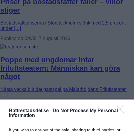
Priser på bostadsrätter faller – villor
stiger
Bostadsrättspriserna i Storstockholm sjönk med 2,5 procent
under […]
Publicerad 09:38, 7 augusti 2026
Poppe med ungdomar intar
friluftsteatern: Människan kan göra
något
Nästa vecka blir det gästspel på Mälarhöjdens Friluftsteater.
[…]
Publicerad 07:08, 7 augusti 2026
Battrestadsdel.se -
Do Not Process My Personal
Information
Elsparkcyklister till sjukhus efter
If you wish to opt-out of the sale, sharing to third parties, or