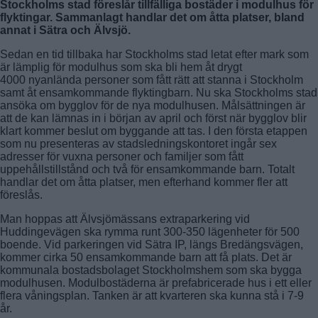
Stockholms stad föreslår tillfälliga bostäder i modulhus för
flyktingar. Sammanlagt handlar det om åtta platser, bland
annat i Sätra och Älvsjö.
Sedan en tid tillbaka har Stockholms stad letat efter mark som
är lämplig för modulhus som ska bli hem åt drygt
4000 nyanlända personer som fått rätt att stanna i Stockholm
samt åt ensamkommande flyktingbarn. Nu ska Stockholms stad
ansöka om bygglov för de nya modulhusen. Målsättningen är
att de kan lämnas in i början av april och först när bygglov blir
klart kommer beslut om byggande att tas. I den första etappen
som nu presenteras av stadsledningskontoret ingår sex
adresser för vuxna personer och familjer som fått
uppehållstillstånd och två för ensamkommande barn. Totalt
handlar det om åtta platser, men efterhand kommer fler att
föreslås.
Man hoppas att Älvsjömässans extraparkering vid
Huddingevägen ska rymma runt 300-350 lägenheter för 500
boende. Vid parkeringen vid Sätra IP, längs Bredängsvägen,
kommer cirka 50 ensamkommande barn att få plats. Det är
kommunala bostadsbolaget Stockholmshem som ska bygga
modulhusen. Modulbostäderna är prefabricerade hus i ett eller
flera våningsplan. Tanken är att kvarteren ska kunna stå i 7-9
år.