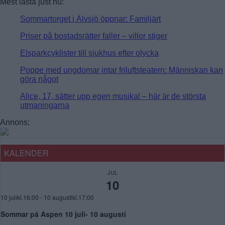
Mest lästa just nu:
Sommartorget i Älvsjö öppnar: Familjärt
Priser på bostadsrätter faller – villor stiger
Elsparkcyklister till sjukhus efter olycka
Poppe med ungdomar intar friluftsteatern: Människan kan
göra något
Alice, 17, sätter upp egen musikal – här är de största
utmaningarna
Annons:
KALENDER
JUL
10
10 julikl.16:00
-
10 augustikl.17:00
Sommar på Aspen 10 juli- 10 augusti