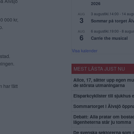
å Älvsjö
2026
3 augustikl.14:00
-
14 augu
AUG
3
0 000 kr,
Sommar på torget Äl
p.
6 augustikl.19:00
-
8 augus
AUG
6
Carrie the musical
Visa kalender
stad.
ningen.
MEST LÄSTA JUST NU
Alice, 17, sätter upp egen mu
de största utmaningarna
 har fått
Elsparkcyklister till sjukhus 
Sommartorget i Älvsjö öppna
Debatt: Alla pratar om bosta
lägenheterna står ju tomma
De svenska sektorerna som 