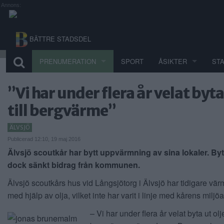
Annons:
BÄTTRE STADSDEL
PRENUMERATION
SPORT
ÅSIKTER
ST
”Vi har under flera år velat byt
till bergvärme”
ÄLVSJÖ
Publicerad 12:10, 19 maj 2016
Älvsjö scoutkår har bytt uppvärmning av sina lokaler. By
dock sänkt bidrag från kommunen.
Älvsjö scoutkårs hus vid Långsjötorg i Älvsjö har tidigare vär
med hjälp av olja, vilket inte har varit i linje med kårens miljö
– Vi har under flera år velat byta ut olj