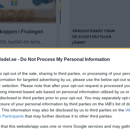
VÄRLDSFÖRBÄTTRAN
DE SCOUTER FYLLER
JÄMNT
dsdel.se -
Do Not Process My Personal Information
to opt-out of the sale, sharing to third parties, or processing of your per
formation for targeted advertising by us, please use the below opt-out s
r selection. Please note that after your opt-out request is processed y
eing interest-based ads based on personal information utilized by us or
disclosed to third parties prior to your opt-out. You may separately opt-
”STÖRSTA GREJEN ÄR
losure of your personal information by third parties on the IAB’s list of
ATT UNGARNA SKA HA
. This information may also be disclosed by us to third parties on the
IA
nde
”Största grejen är att
ROLIGT”
Participants
that may further disclose it to other third parties.
ämnt
ungarna ska ha
roligt”
 that this website/app uses one or more Google services and may gath