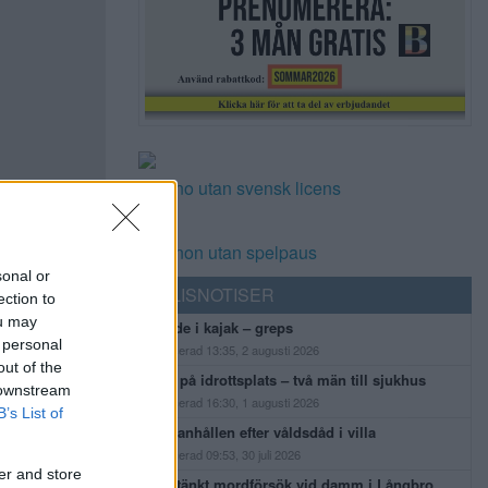
Casino utan svensk licens
Casinon utan spelpaus
sonal or
POLISNOTISER
ection to
ou may
Flydde i kajak – greps
 personal
Publicerad 13:35, 2 augusti 2026
out of the
Bråk på idrottsplats – två män till sjukhus
 downstream
Publicerad 16:30, 1 augusti 2026
B’s List of
Man anhållen efter våldsdåd i villa
Publicerad 09:53, 30 juli 2026
er and store
Misstänkt mordförsök vid damm i Långbro