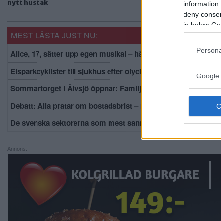
nytt hustak
information 
deny consent
in below Go
MEST LÄSTA JUST NU:
Persona
Alice, 17, sätter upp egen musikal – här är de största utmani
Elsparkcyklister till sjukhus efter olycka
Google 
Sommartorget i Älvsjö öppnar: Familjärt
Debatt: Alla pratar om bostadsbrist – men lägenheterna står
De svenska sektorerna som mest sannolikt kommer att domi
Annons: