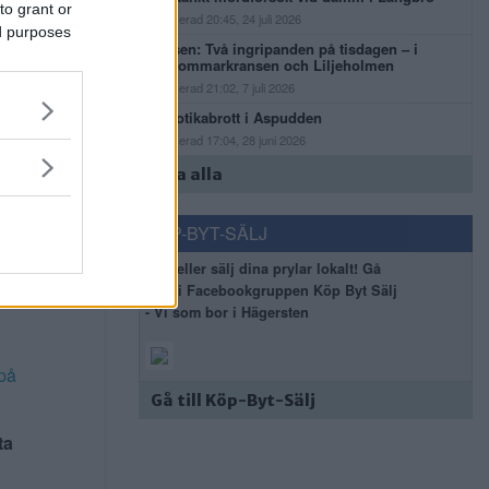
to grant or
Publicerad 20:45, 24 juli 2026
ed purposes
ta för
Polisen: Två ingripanden på tisdagen – i
Midsommarkransen och Liljeholmen
Publicerad 21:02, 7 juli 2026
Narkotikabrott i Aspudden
Publicerad 17:04, 28 juni 2026
 att
stöd
Visa alla
delar
KÖP-BYT-SÄLJ
Köp eller sälj dina prylar lokalt! Gå
rbete
med i Facebookgruppen Köp Byt Sälj
- Vi som bor i Hägersten
på
Gå till Köp-Byt-Sälj
ta