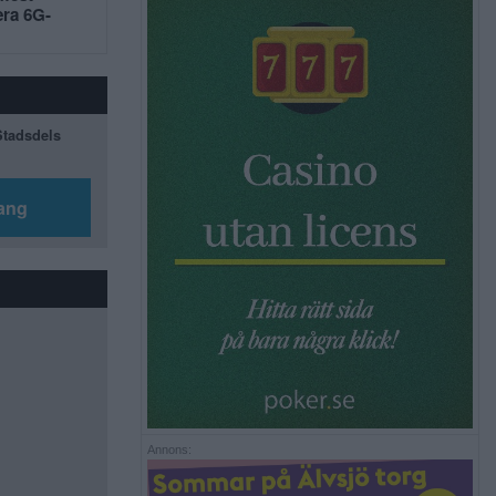
era 6G-
 Stadsdels
ang
Annons: