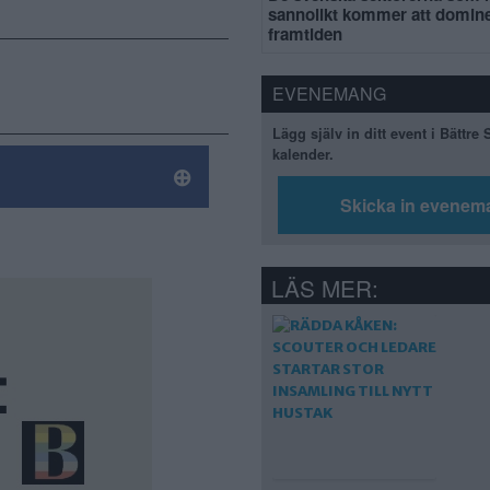
sannolikt kommer att domin
framtiden
EVENEMANG
Lägg själv in ditt event i Bättre
kalender.
Skicka in evenem
LÄS MER: