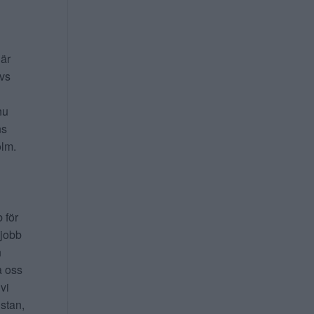
 är
ivs
nu
ns
lm.
b för
 jobb
n
a oss
 vi
 stan,