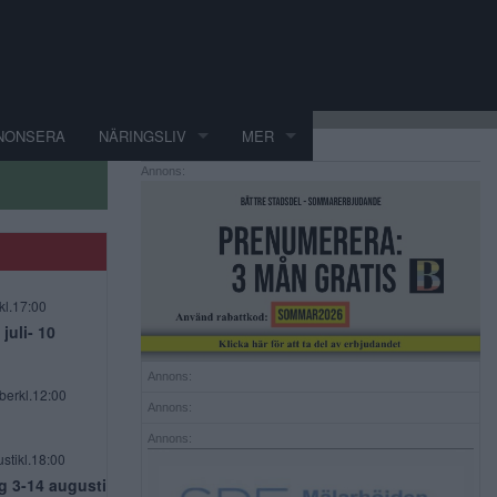
NONSERA
NÄRINGSLIV
MER
Annons:
kl.17:00
uli- 10
Annons:
berkl.12:00
Annons:
Annons:
stikl.18:00
g 3-14 augusti