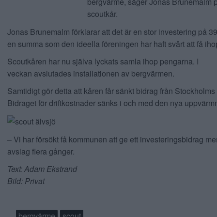
bergvärme, säger Jonas Brunemalm p
scoutkår.
Jonas Brunemalm förklarar att det är en stor investering på 39
en summa som den ideella föreningen har haft svårt att få iho
Scoutkåren har nu själva lyckats samla ihop pengarna. I
veckan avslutades installationen av bergvärmen.
Samtidigt gör detta att kåren får sänkt bidrag från Stockholms 
Bidraget för driftkostnader sänks i och med den nya uppvärm
– Vi har försökt få kommunen att ge ett investeringsbidrag men
avslag flera gånger.
Text: Adam Ekstrand
Bild: Privat
bergvärme
scout