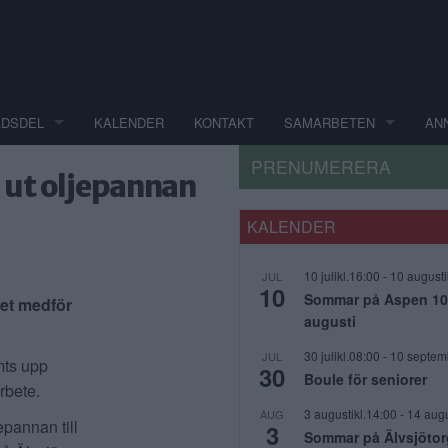
ADSDEL
KALENDER
KONTAKT
SAMARBETEN
AN
PRENUMERERA
a ut oljepannan
KALENDER
10 julikl.16:00
-
10 augusti
JUL
10
Sommar på Aspen 10 j
tet medför
augusti
30 julikl.08:00
-
10 septem
JUL
mts upp
30
Boule för seniorer
arbete.
3 augustikl.14:00
-
14 augu
AUG
epannan till
3
Sommar på Älvsjötor