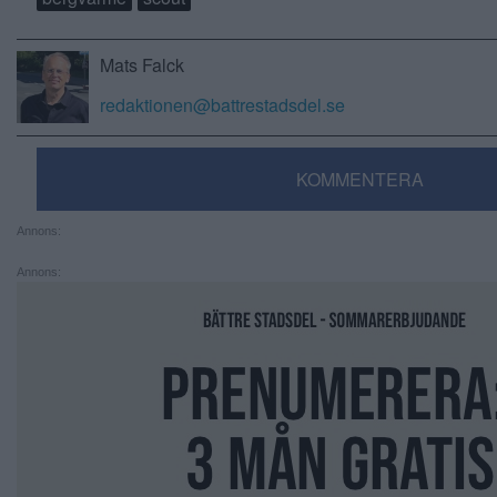
Mats Falck
redaktionen@battrestadsdel.se
KOMMENTERA
Annons:
Annons: