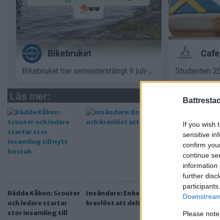
Läs mer:
Battresta
If you wish 
sensitive in
confirm you
continue se
information 
further disc
participants
Rädda Kåken: Scouter
Insändare: Enkelt och
Världsförbättra
Downstream 
och ledare startar
kravlöst att delta
scouter fyller j
stor insamling till
Please note