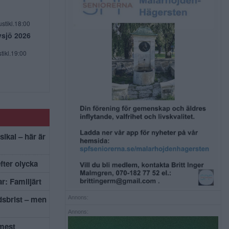
stikl.18:00
vsjö 2026
tikl.19:00
sikal – här är
efter olycka
r: Familjärt
dsbrist – men
Annons:
Annons:
mest