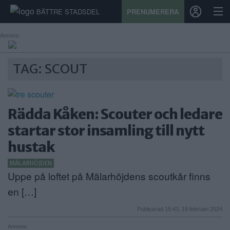
BÄTTRE STADSDEL
PRENUMERERA
Annons:
START
TAG: SCOUT
STADSDEL
PRENUMERATION
Rädda Kåken: Scouter och ledare
startar stor insamling till nytt
SPORT
hustak
ÅSIKTER
MÄLARHÖJDEN
Uppe på loftet på Mälarhöjdens scoutkår finns
KALENDER
en […]
KONTAKT
Publicerad 15:43, 19 februari 2024
SAMARBETEN
Annons: