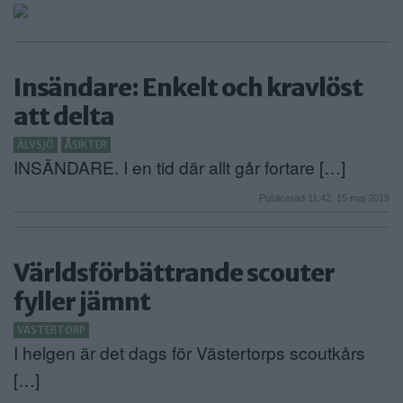
ANNONSERA
NÄRINGSLIV
Insändare: Enkelt och kravlöst
MER
att delta
ÄLVSJÖ
ÅSIKTER
INSÄNDARE. I en tid där allt går fortare […]
Publicerad 11:42, 15 maj 2019
Världsförbättrande scouter
fyller jämnt
VÄSTERTORP
I helgen är det dags för Västertorps scoutkårs
[…]