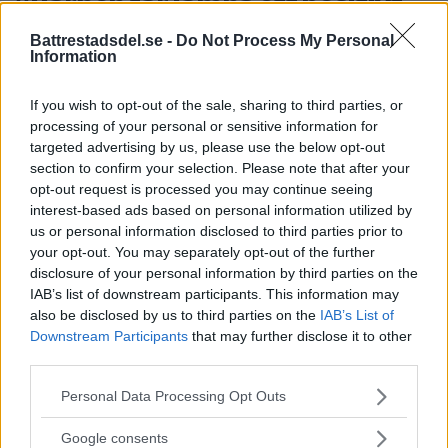
”Barnen får lämna ett positivt
avtryck i sin närmiljö”
Battrestadsdel.se -
Do Not Process My Personal
Information
VÄSTERTORP
Med stöd från stadsdelsförvaltningen är nu
If you wish to opt-out of the sale, sharing to third parties, or
Västertorps scoutkår […]
processing of your personal or sensitive information for
targeted advertising by us, please use the below opt-out
Publicerad 00:27, 21 maj 2016
section to confirm your selection. Please note that after your
opt-out request is processed you may continue seeing
interest-based ads based on personal information utilized by
”Vi har under flera år velat byta
us or personal information disclosed to third parties prior to
ut oljepannan till bergvärme”
your opt-out. You may separately opt-out of the further
disclosure of your personal information by third parties on the
ÄLVSJÖ
IAB’s list of downstream participants. This information may
Älvsjö scoutkår har bytt uppvärmning av sina
also be disclosed by us to third parties on the
IAB’s List of
Downstream Participants
that may further disclose it to other
lokaler. […]
third parties.
Publicerad 12:10, 19 maj 2016
Please note that this website/app uses one or more Google
Personal Data Processing Opt Outs
services and may gather and store information including but
not limited to your visit or usage behaviour. You may click to
”En julmarknad för både stora
Google consents