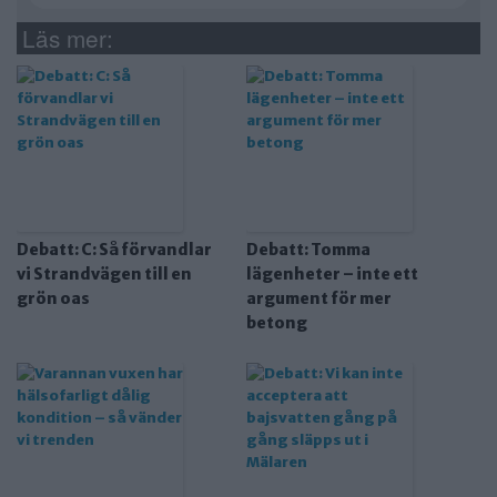
Läs mer:
Debatt: C: Så förvandlar
Debatt: Tomma
vi Strandvägen till en
lägenheter – inte ett
grön oas
argument för mer
betong