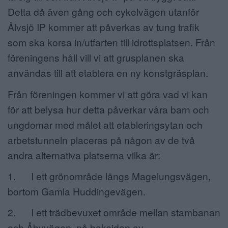
Detta då även gång och cykelvägen utanför
Älvsjö IP kommer att påverkas av tung trafik
som ska korsa in/utfarten till idrottsplatsen. Från
föreningens håll vill vi att grusplanen ska
användas till att etablera en ny konstgräsplan.
Från föreningen kommer vi att göra vad vi kan
för att belysa hur detta påverkar våra barn och
ungdomar med målet att etableringsytan och
arbetstunneln placeras på någon av de två
andra alternativa platserna vilka är:
1. I ett grönområde längs Magelungsvägen,
bortom Gamla Huddingevägen.
2. I ett trädbevuxet område mellan stambanan
och Åbyvägen, på baksidan av