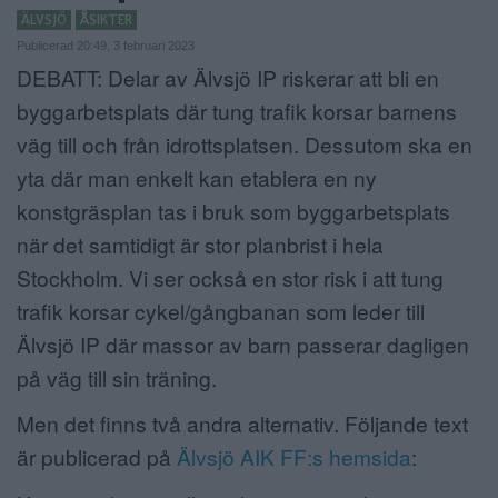
ÄLVSJÖ
ÅSIKTER
ANNONSERA
Publicerad 20:49, 3 februari 2023
DEBATT: Delar av Älvsjö IP riskerar att bli en
NÄRINGSLIV
byggarbetsplats där tung trafik korsar barnens
MER
väg till och från idrottsplatsen. Dessutom ska en
yta där man enkelt kan etablera en ny
konstgräsplan tas i bruk som byggarbetsplats
när det samtidigt är stor planbrist i hela
Stockholm. Vi ser också en stor risk i att tung
trafik korsar cykel/gångbanan som leder till
Älvsjö IP där massor av barn passerar dagligen
på väg till sin träning.
Men det finns två andra alternativ. Följande text
är publicerad på
Älvsjö AIK FF:s hemsida
: