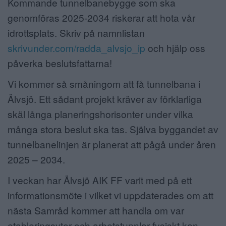
Kommande tunnelbanebygge som ska
genomföras 2025-2034 riskerar att hota vår
idrottsplats. Skriv på namnlistan
skrivunder.com/radda_alvsjo_ip
och hjälp oss
påverka beslutsfattarna!
Vi kommer så småningom att få tunnelbana i
Älvsjö. Ett sådant projekt kräver av förklarliga
skäl långa planeringshorisonter under vilka
många stora beslut ska tas. Själva byggandet av
tunnelbanelinjen är planerat att pågå under åren
2025 – 2034.
I veckan har Älvsjö AIK FF varit med på ett
informationsmöte i vilket vi uppdaterades om att
nästa Samråd kommer att handla om var
etableringsytor och arbetstunnlar fysiskt kan