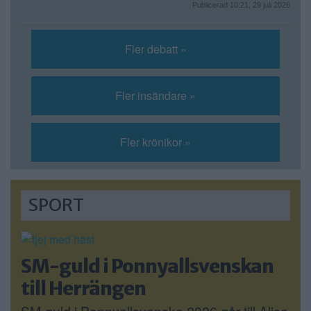
Publicerad 10:21, 29 juli 2026
Fler debatt »
Fler insändare »
Fler krönikor »
SPORT
SM-guld i Ponnyallsvenskan
till Herrängen
SM-guld i Ponnyallsvenska 2026 går till Alice