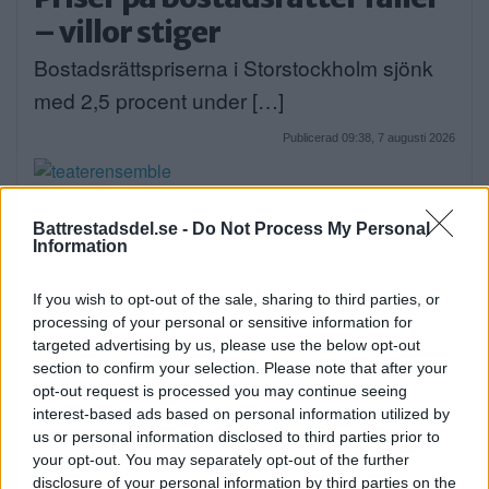
– villor stiger
Bostadsrättspriserna i Storstockholm sjönk
med 2,5 procent under […]
Publicerad 09:38, 7 augusti 2026
Poppe med ungdomar intar
Battrestadsdel.se -
Do Not Process My Personal
friluftsteatern: Människan
Information
kan göra något
If you wish to opt-out of the sale, sharing to third parties, or
Nästa vecka blir det gästspel på
processing of your personal or sensitive information for
Mälarhöjdens Friluftsteater. […]
targeted advertising by us, please use the below opt-out
section to confirm your selection. Please note that after your
opt-out request is processed you may continue seeing
Publicerad 07:08, 7 augusti 2026
interest-based ads based on personal information utilized by
Annons:
us or personal information disclosed to third parties prior to
your opt-out. You may separately opt-out of the further
disclosure of your personal information by third parties on the