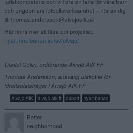
juristkompetens och vill dra en lans för våra barn
och ungdomars fotbollsverksamhet – hör av dig
till thomas.andersson@alvsjoaik.se
Här finns mer att läsa om projektet:
nyatunnelbanan.se/sv/alvsjo/
Daniel Collin, ordförande Älvsjö AIK FF
Thomas Andersson, ansvarig utskottet för
idrottsplatsfrågor i Älvsjö AIK FF
Älvsjö AIK
älvsjö aik ff
debatt
nya t-banan
Better
neighborhood