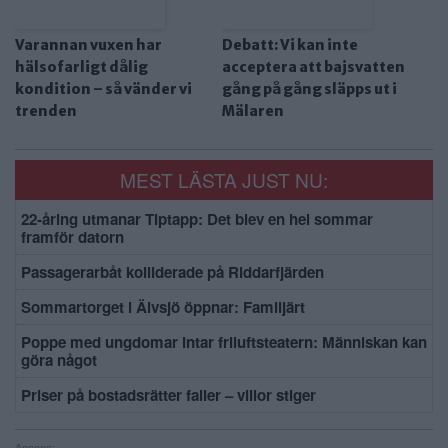
Varannan vuxen har
Debatt: Vi kan inte
hälsofarligt dålig
acceptera att bajsvatten
kondition – så vänder vi
gång på gång släpps ut i
trenden
Mälaren
MEST LÄSTA JUST NU:
22-åring utmanar Tiptapp: Det blev en hel sommar
framför datorn
Passagerarbåt kolliderade på Riddarfjärden
Sommartorget i Älvsjö öppnar: Familjärt
Poppe med ungdomar intar friluftsteatern: Människan kan
göra något
Priser på bostadsrätter faller – villor stiger