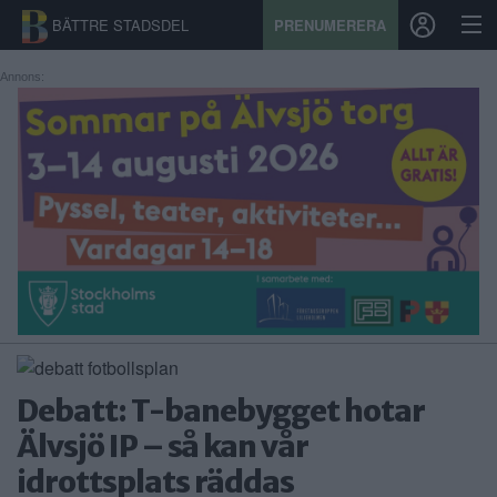
BÄTTRE STADSDEL
PRENUMERERA
Annons:
START
STADSDEL
PRENUMERATION
SPORT
ÅSIKTER
KALENDER
Debatt: T-banebygget hotar
KONTAKT
Älvsjö IP – så kan vår
idrottsplats räddas
SAMARBETEN