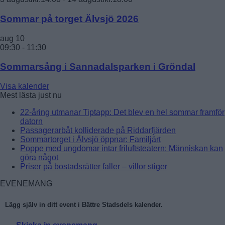
Sommar på torget Älvsjö 2026
aug
10
09:30
-
11:30
Sommarsång i Sannadalsparken i Gröndal
Visa kalender
Mest lästa just nu
22-åring utmanar Tiptapp: Det blev en hel sommar framför
datorn
Passagerarbåt kolliderade på Riddarfjärden
Sommartorget i Älvsjö öppnar: Familjärt
Poppe med ungdomar intar friluftsteatern: Människan kan
göra något
Priser på bostadsrätter faller – villor stiger
EVENEMANG
Lägg själv in ditt event i Bättre Stadsdels kalender.