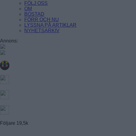
STUREBY
FÖLJ OSS
ÅRSTA
OM
ÖRBY
BOSTAD
ÖSTBERGA
FÖRR OCH NU
LYSSNA PÅ ARTIKLAR
NYHETSARKIV
Farsta
Annons:
FAGERSJÖ
FARSTA
FARSTANÄSET
FARSTA STRAND
GUBBÄNGEN
HÖKARÄNGEN
LARSBODA
SKÖNDAL
SVEDMYRA (DEL AV)
TALLKROGEN
Följare
19,5k