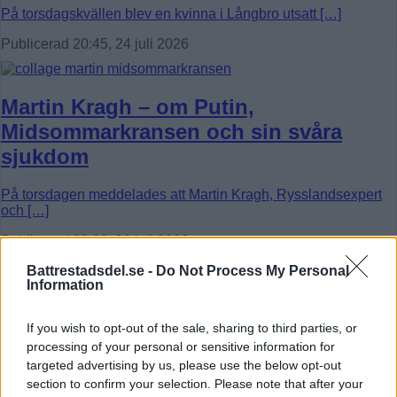
På torsdagskvällen blev en kvinna i Långbro utsatt […]
Publicerad 20:45, 24 juli 2026
Martin Kragh – om Putin,
Midsommarkransen och sin svåra
sjukdom
På torsdagen meddelades att Martin Kragh, Rysslandsexpert
och […]
Publicerad 22:02, 23 juli 2026
Fler Nyheter »
Battrestadsdel.se -
Do Not Process My Personal
Information
Åsikter: Debatt - Insändare - Krönikor
If you wish to opt-out of the sale, sharing to third parties, or
processing of your personal or sensitive information for
targeted advertising by us, please use the below opt-out
section to confirm your selection. Please note that after your