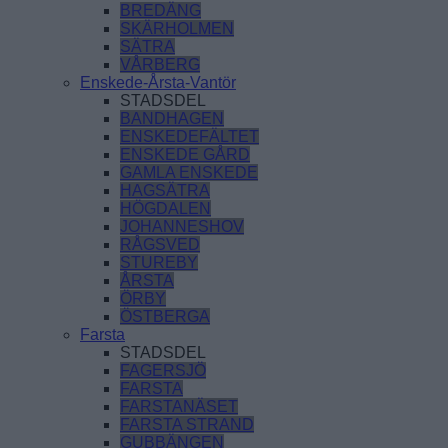
BREDÄNG
SKÄRHOLMEN
SÄTRA
VÅRBERG
Enskede-Årsta-Vantör
STADSDEL
BANDHAGEN
ENSKEDEFÄLTET
ENSKEDE GÅRD
GAMLA ENSKEDE
HAGSÄTRA
HÖGDALEN
JOHANNESHOV
RÅGSVED
STUREBY
ÅRSTA
ÖRBY
ÖSTBERGA
Farsta
STADSDEL
FAGERSJÖ
FARSTA
FARSTANÄSET
FARSTA STRAND
GUBBÄNGEN