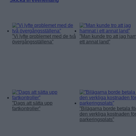
Skicka in evenemang
Läs mer:
”Vi lyfte problemet med de två
”Man kunde tro att jag ham
övergångsställena”
ett annat land”
”Dags att sätta upp
fartkontroller”
”Bilägarna borde betala fö
den verkliga kostnaden fö
parkeringsplats”