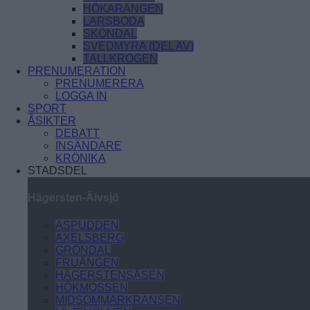
HÖKARÄNGEN
LARSBODA
SKÖNDAL
SVEDMYRA (DEL AV)
TALLKROGEN
PRENUMERATION
PRENUMERERA
LOGGA IN
SPORT
ÅSIKTER
DEBATT
INSÄNDARE
KRÖNIKA
STADSDEL
Hägersten-Älvsjö
ASPUDDEN
AXELSBERG
GRÖNDAL
FRUÄNGEN
HÄGERSTENSÅSEN
HÖKMOSSEN
MIDSOMMARKRANSEN