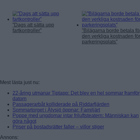
”Dags att sätta upp
fartkontroller”
”Bilägarna borde betala fö
den verkliga kostnaden fö
parkeringsplats”
Mest lästa just nu:
22-åring utmanar Tiptapp: Det blev en hel sommar framför
datorn
Passagerarbåt kolliderade på Riddarfjärden
Sommartorget i Älvsjö öppnar: Familjärt
Poppe med ungdomar intar friluftsteatern: Människan kan
göra något
Priser på bostadsrätter faller – villor stiger
Annons: