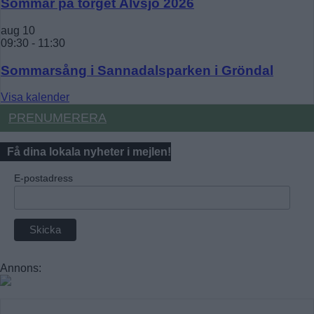
Sommar på torget Älvsjö 2026
aug
10
09:30
-
11:30
Sommarsång i Sannadalsparken i Gröndal
Visa kalender
PRENUMERERA
Få dina lokala nyheter i mejlen!
E-postadress
Annons: