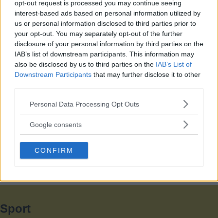
Debatt: C: Så förvandlar vi
opt-out request is processed you may continue seeing
interest-based ads based on personal information utilized by
Strandvägen till en grön oas
us or personal information disclosed to third parties prior to
your opt-out. You may separately opt-out of the further
DEBATT. Strandvägen är i dag en av Stockholms […]
disclosure of your personal information by third parties on the
IAB’s list of downstream participants. This information may
Publicerad 07:01, 31 juli 2026
also be disclosed by us to third parties on the
IAB’s List of
Downstream Participants
that may further disclose it to other
third parties.
Debatt: Tomma lägenheter – inte ett
Please note that this website/app uses one or more Google
argument för mer betong
Personal Data Processing Opt Outs
services and may gather and store information including but
not limited to your visit or usage behaviour. You may click to
Google consents
Replik på Debatt: Alla pratar om bostadsbrist – […]
grant or deny consent to Google and its third-party tags to
Publicerad 10:21, 29 juli 2026
use your data for below specified purposes in below Google
CONFIRM
consent section.
Fler debatt »
Fler insändare »
Fler krönikor »
Sport