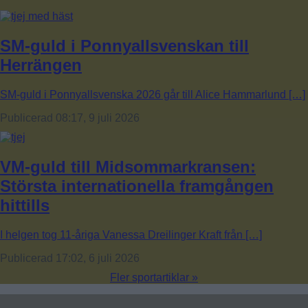
SM-guld i Ponnyallsvenskan till
Herrängen
SM-guld i Ponnyallsvenska 2026 går till Alice Hammarlund […]
Publicerad 08:17, 9 juli 2026
VM-guld till Midsommarkransen:
Största internationella framgången
hittills
I helgen tog 11-åriga Vanessa Dreilinger Kraft från […]
Publicerad 17:02, 6 juli 2026
Fler sportartiklar »