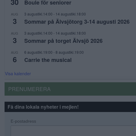
30
Boule för seniorer
3 augustikl.14:00
-
14 augustikl.18:00
AUG
3
Sommar på Älvsjötorg 3-14 augusti 2026
3 augustikl.14:00
-
14 augustikl.18:00
AUG
3
Sommar på torget Älvsjö 2026
6 augustikl.19:00
-
8 augustikl.19:00
AUG
6
Carrie the musical
Visa kalender
PRENUMERERA
Få dina lokala nyheter i mejlen!
E-postadress