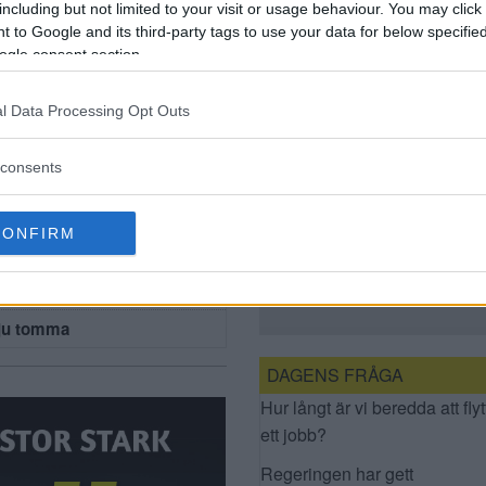
including but not limited to your visit or usage behaviour. You may click 
verkliga kostnaden
 to Google and its third-party tags to use your data for below specifi
för en
ogle consent section.
parkeringsplats”
l Data Processing Opt Outs
consents
”BILÄGARNA BORDE
CONFIRM
BETALA FÖR DEN
ngarna
VERKLIGA
KOSTNADEN FÖR EN
PARKERINGSPLATS”
 ju tomma
DAGENS FRÅGA
Hur långt är vi beredda att flyt
ett jobb?
Regeringen har gett