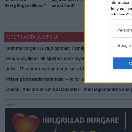
information 
övergångsställena”
annat land”
deny consent
in below Go
Persona
MEST LÄSTA JUST NU:
Google 
Sommartorget i Älvsjö öppnar: Familjärt
Elsparkcyklister till sjukhus efter olycka
Alice, 17, sätter upp egen musikal – här är de största utmani
Priser på bostadsrätter faller – villor stiger
Debatt: Alla pratar om bostadsbrist – men lägenheterna står
Annons: