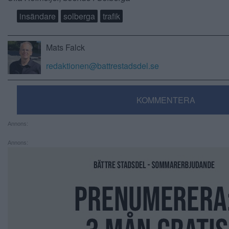
insändare
solberga
trafik
Mats Falck
redaktionen@battrestadsdel.se
KOMMENTERA
Annons:
Annons: