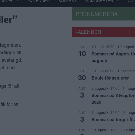
ADSDEL
KALENDER
KONTAKT
SAMARBETEN
AN
PRENUMERERA
ller”
KALENDER
Hägersten.
10 julikl.16:00
-
10 augusti
JUL
10
dligen till
Sommar på Aspen 10 j
r avstängd.
augusti
dat med
30 julikl.08:00
-
10 septem
JUL
30
Boule för seniorer
gs för att
3 augustikl.14:00
-
14 augu
AUG
3
Sommar på Älvsjötor
2026
k för att
3 augustikl.14:00
-
14 augu
AUG
3
Sommar på torget Äl
6 augustikl.19:00
-
8 augus
AUG