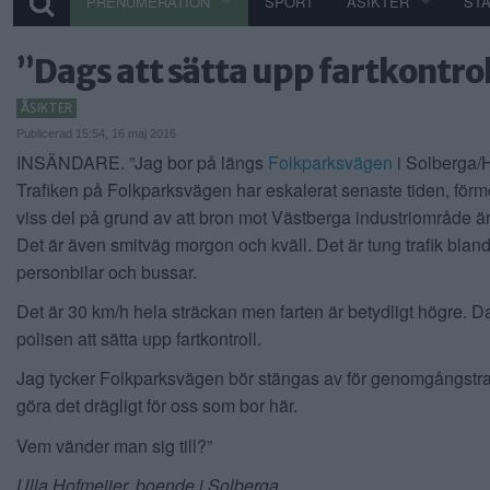
PRENUMERATION
SPORT
ÅSIKTER
ST
”Dags att sätta upp fartkontro
ÅSIKTER
Publicerad 15:54, 16 maj 2016
INSÄNDARE. ”Jag bor på längs
Folkparksvägen
i Solberga/
Trafiken på Folkparksvägen har eskalerat senaste tiden, förmo
viss del på grund av att bron mot Västberga industriområde ä
Det är även smitväg morgon och kväll. Det är tung trafik blan
personbilar och bussar.
Det är 30 km/h hela sträckan men farten är betydligt högre. Da
polisen att sätta upp fartkontroll.
Jag tycker Folkparksvägen bör stängas av för genomgångstrafi
göra det drägligt för oss som bor här.
Vem vänder man sig till?”
Ulla Hofmeijer, boende i Solberga