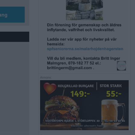
ang
Annons: