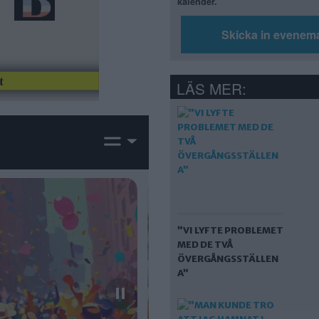
kalender.
Skicka in evenem
LÄS MER:
”VI LYFTE PROBLEMET
MED DE TVÅ
ÖVERGÅNGSSTÄLLEN
A”