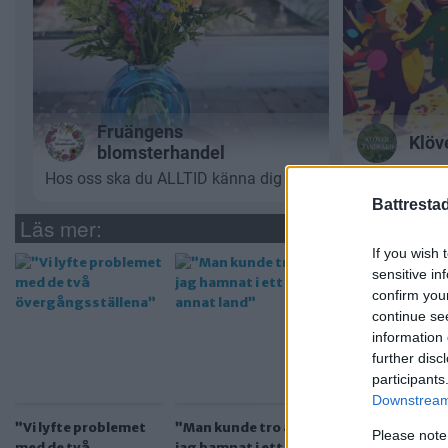
Battresta
Läs mer:
If you wish 
sensitive in
confirm you
continue se
information 
further disc
participants
Downstream 
”Vi lyfte problemet
”Man kunde tro att
”Var försiktiga n
Please note
med de två
jag hamnat i ett
passerar här”