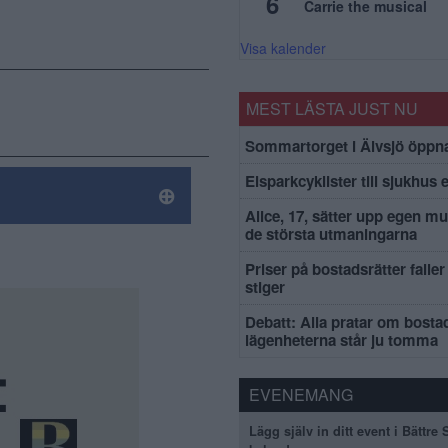
6
Carrie the musical
Visa kalender
MEST LÄSTA JUST NU
Sommartorget i Älvsjö öppna
Elsparkcyklister till sjukhus 
Alice, 17, sätter upp egen mu
de största utmaningarna
Priser på bostadsrätter faller 
stiger
Debatt: Alla pratar om bosta
lägenheterna står ju tomma
EVENEMANG
Lägg själv in ditt event i Bättre