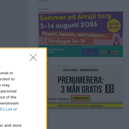
Annons:
Annons:
Annons:
sonal or
ection to
ou may
 personal
out of the
 downstream
B’s List of
Annons:
Annons:
er and store