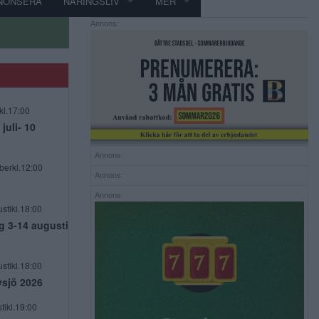
NONSERA
NÄRINGSLIV
MER
Annons:
kl.17:00
uli- 10
Annons:
berkl.12:00
Annons:
Annons:
stikl.18:00
g 3-14 augusti
stikl.18:00
vsjö 2026
tikl.19:00