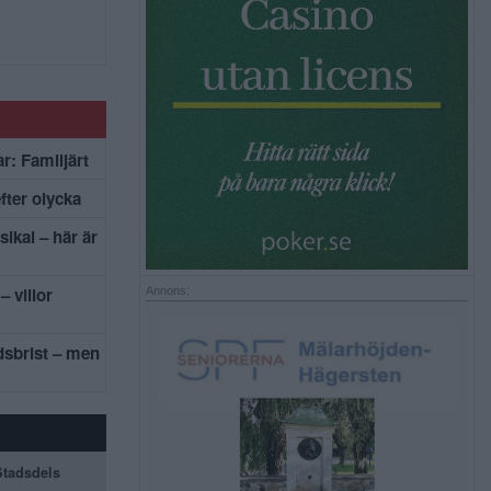
r: Familjärt
efter olycka
sikal – här är
– villor
Annons:
dsbrist – men
 Stadsdels