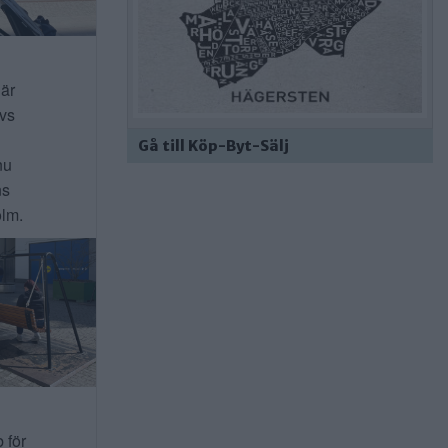
 är
ivs
Gå till Köp-Byt-Sälj
nu
ns
lm.
b för