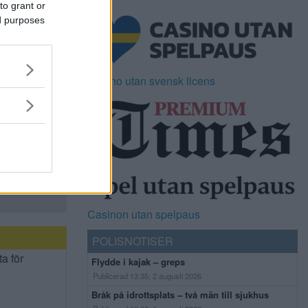
to grant or
ed purposes
Casino utan svensk licens
Casinon utan spelpaus
POLISNOTISER
ta för
Flydde i kajak – greps
Publicerad 13:35, 2 augusti 2026
Bråk på idrottsplats – två män till sjukhus