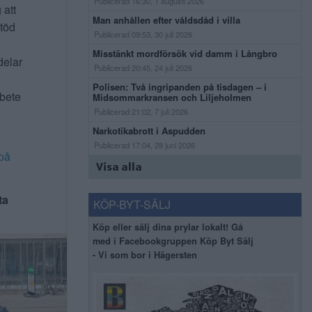
Publicerad 16:30, 1 augusti 2026
 att
Man anhållen efter våldsdåd i villa
stöd
Publicerad 09:53, 30 juli 2026
Misstänkt mordförsök vid damm i Långbro
delar
Publicerad 20:45, 24 juli 2026
Polisen: Två ingripanden på tisdagen – i
rbete
Midsommarkransen och Liljeholmen
Publicerad 21:02, 7 juli 2026
Narkotikabrott i Aspudden
Publicerad 17:04, 28 juni 2026
på
Visa alla
ta
KÖP-BYT-SÄLJ
Köp eller sälj dina prylar lokalt! Gå
med i Facebookgruppen Köp Byt Sälj
- Vi som bor i Hägersten