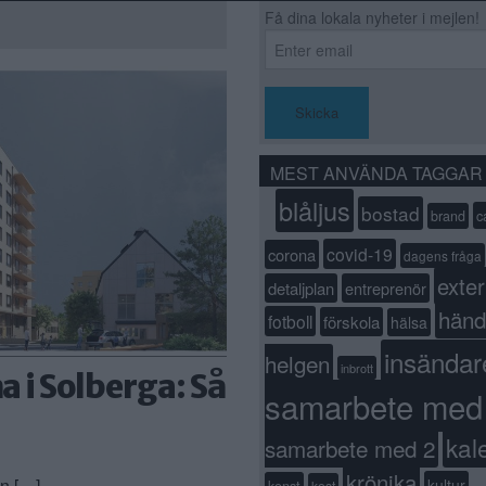
Få dina lokala nyheter i mejlen!
Skicka
MEST ANVÄNDA TAGGAR
blåljus
bostad
c
brand
covid-19
corona
dagens fråga
exter
detaljplan
entreprenör
händ
fotboll
förskola
hälsa
insändar
helgen
inbrott
 i Solberga: Så
samarbete med
kal
samarbete med 2
krönika
en […]
kultur
konst