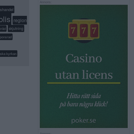
Annons:
shandel
olis
region
skjutning
mråd
ponsrad
ska kyrkan
Annons: