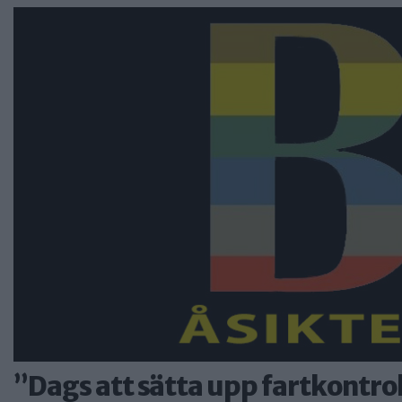
”Dags att sätta upp fartkontro