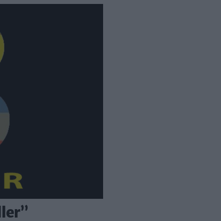
ller”