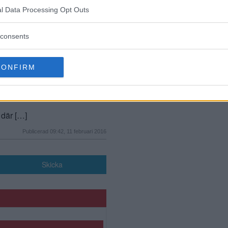
l Data Processing Opt Outs
consents
CONFIRM
 komma undan”
 där […]
Publicerad 09:42, 11 februari 2016