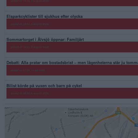
posted on 16:16, 5 augusti 2026
Elsparkcyklister till sjukhus efter olycka
posted on 09:51, 6 augusti 2026
Sommartorget i Älvsjö öppnar: Familjärt
posted on 16:23, 3 augusti 2026
Debatt: Alla pratar om bostadsbrist – men lägenheterna står ju tomm
posted on 17:28, 11 juli 2026
Bilist körde på vuxen och barn på cykel
posted on 08:58, 4 augusti 2026