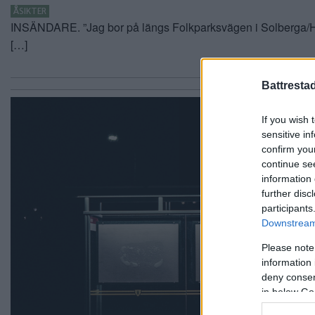
ÅSIKTER
INSÄNDARE. ”Jag bor på längs Folkparksvägen i Solberga/
[…]
Battresta
If you wish 
sensitive in
confirm you
continue se
information 
further disc
participants
Downstream 
Please note
information 
deny consent
in below Go