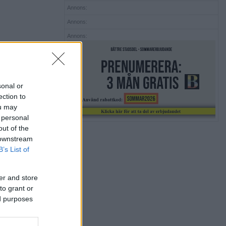
Annons:
Annons:
Annons:
sonal or
ection to
ou may
 personal
out of the
 downstream
B’s List of
er and store
to grant or
ed purposes