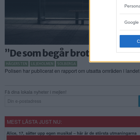
Persona
Google 
”De som begår brott ska inte
HÄGERSTEN
LILJEHOLMEN
SOLBERGA
Polisen har publicerat en rapport om utsatta områden i landet
Få dina lokala nyheter i mejlen!
MEST LÄSTA JUST NU:
Alice, 17, sätter upp egen musikal – här är de största utmaningarna