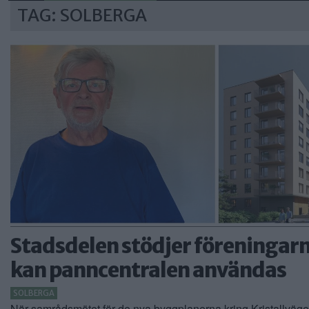
TAG: SOLBERGA
Stadsdelen stödjer föreningarna
kan panncentralen användas
SOLBERGA
När samrådsmötet för de nya byggplanerna kring Kristallväg