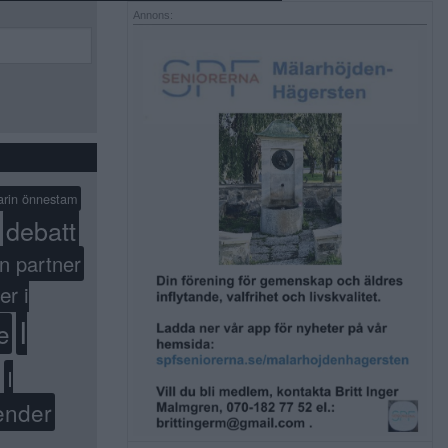
Annons:
arin önnestam
debatt
n partner
er i
I
e
I
ender