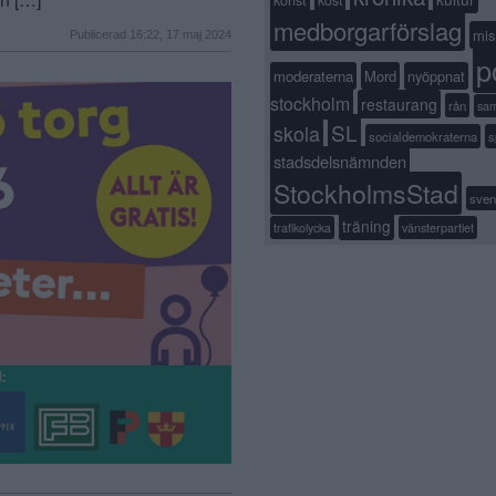
kost
medborgarförslag
mis
Publicerad 16:22, 17 maj 2024
p
moderaterna
Mord
nyöppnat
stockholm
restaurang
rån
sa
SL
skola
socialdemokraterna
s
stadsdelsnämnden
StockholmsStad
sven
träning
trafikolycka
vänsterpartiet