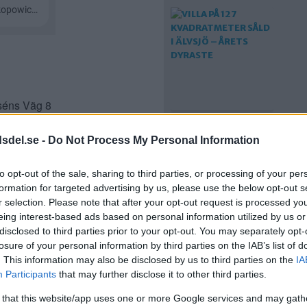
rséns Väg 8
a tog över
VILLA PÅ 127
dsdel.se -
Do Not Process My Personal Information
KVADRATMETER SÅLD
I ÄLVSJÖ – ÅRETS
DYRASTE
to opt-out of the sale, sharing to third parties, or processing of your per
ste månaden
formation for targeted advertising by us, please use the below opt-out s
r selection. Please note that after your opt-out request is processed y
eing interest-based ads based on personal information utilized by us or
disclosed to third parties prior to your opt-out. You may separately opt-
losure of your personal information by third parties on the IAB’s list of
. This information may also be disclosed by us to third parties on the
IA
Participants
that may further disclose it to other third parties.
 that this website/app uses one or more Google services and may gath