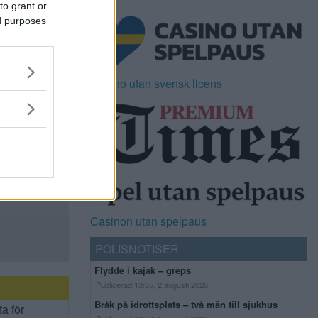
to grant or
ed purposes
Casino utan svensk licens
Casinon utan spelpaus
POLISNOTISER
Flydde i kajak – greps
Publicerad 13:35, 2 augusti 2026
Bråk på idrottsplats – två män till sjukhus
ta för