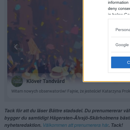
information 
deny consent
in below Go
Persona
Google 
Tack för att du läser Bättre stadsdel. Du prenumererar vä
bygger du samtidigt Hägersten-Älvsjö-Skärholmens bäst
nyhetsredaktion.
Välkommen att prenumerera här
. Tack!