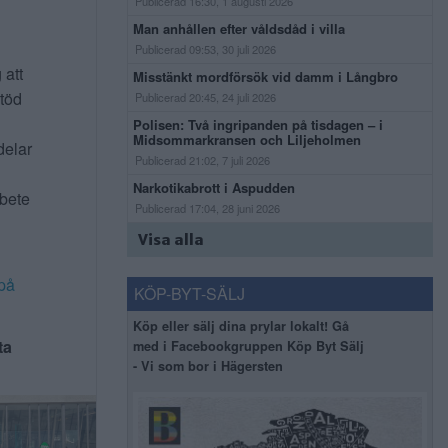
Publicerad 16:30, 1 augusti 2026
Man anhållen efter våldsdåd i villa
Publicerad 09:53, 30 juli 2026
 att
Misstänkt mordförsök vid damm i Långbro
stöd
Publicerad 20:45, 24 juli 2026
Polisen: Två ingripanden på tisdagen – i
Midsommarkransen och Liljeholmen
delar
Publicerad 21:02, 7 juli 2026
Narkotikabrott i Aspudden
rbete
Publicerad 17:04, 28 juni 2026
Visa alla
på
KÖP-BYT-SÄLJ
Köp eller sälj dina prylar lokalt! Gå
ta
med i Facebookgruppen Köp Byt Sälj
- Vi som bor i Hägersten