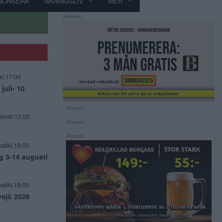
NONSERA
NÄRINGSLIV
MER
Annons:
kl.17:00
uli- 10
Annons:
berkl.12:00
Annons:
Annons:
stikl.18:00
g 3-14 augusti
stikl.18:00
vsjö 2026