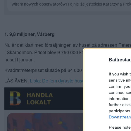
1. 9,8 miljoner, Vårberg
Nu är det klart med försäljningen av huset på adressen Pete
i Skärholmen. Priset blev 9 750 000 kronor och de nya ägarn
huset i januari.
Battresta
Kvadratmeterpriset slutade på 64 000 kronor.
If you wish 
LÄS ÄVEN:
Lista: De fem dyraste husen i Skärholmen sena
sensitive in
confirm you
continue se
information 
further disc
participants
Downstream 
Please note