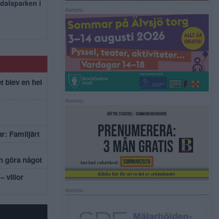
dalsparken i
Annons:
t blev en hel
Annons:
r: Familjärt
an göra något
– villor
Annons: