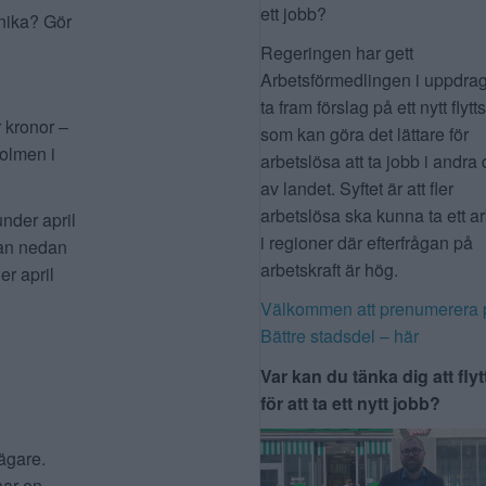
ett jobb?
önika? Gör
Regeringen har gett
Arbetsförmedlingen i uppdrag
ta fram förslag på ett nytt flytt
 kronor –
som kan göra det lättare för
holmen i
arbetslösa att ta jobb i andra 
av landet. Syftet är att fler
arbetslösa ska kunna ta ett a
under april
i regioner där efterfrågan på
stan nedan
arbetskraft är hög.
er april
Välkommen att prenumerera 
Bättre stadsdel – här
Var kan du tänka dig att flyt
för att ta ett nytt jobb?
ägare.
har en