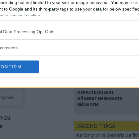
LISTA: DE FEM
including but not limited to your visit or usage behaviour. You may click 
DYRASTE HUSEN I
 to Google and its third-party tags to use your data for below specifi
ÄLVSJÖ SENASTE
ogle consent section.
MÅNADEN
l Data Processing Opt Outs
consents
CONFIRM
LISTA: HÄR ÄR DE FEM
DYRASTE HUSEN I
HÄGERSTEN SENASTE
MÅNADEN
l? Då
DAGENS FRÅGA
a
Hur långt är vi beredda att flyt