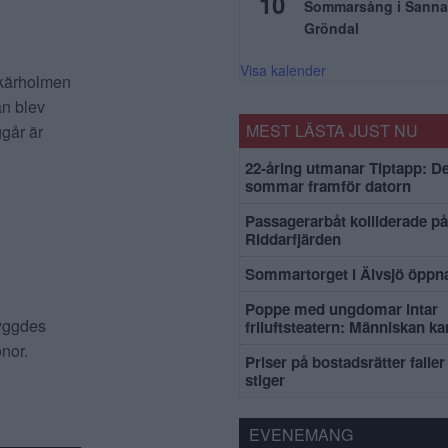
10
Sommarsång i Sanna
Gröndal
Visa kalender
Skärholmen
an blev
MEST LÄSTA JUST NU
går är
22-åring utmanar Tiptapp: De
sommar framför datorn
Passagerarbåt kolliderade på
Riddarfjärden
Sommartorget i Älvsjö öppna
Poppe med ungdomar intar
byggdes
friluftsteatern: Människan k
onor.
Priser på bostadsrätter faller 
stiger
EVENEMANG