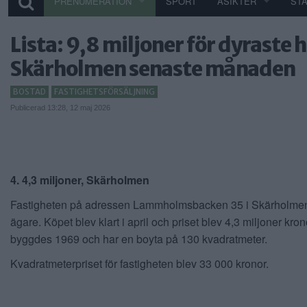
PRENUMERATION
SPORT
ÅSIKTER
ST
Lista: 9,8 miljoner för dyraste h
Skärholmen senaste månaden
BOSTAD
FASTIGHETSFÖRSÄLJNING
Publicerad 13:28, 12 maj 2026
4. 4,3 miljoner, Skärholmen
Fastigheten på adressen Lammholmsbacken 35 i Skärholmen 
ägare. Köpet blev klart i april och priset blev 4,3 miljoner kro
byggdes 1969 och har en boyta på 130 kvadratmeter.
Kvadratmeterpriset för fastigheten blev 33 000 kronor.