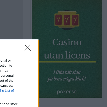
sonal or
ection to
ou may
 personal
out of the
 downstream
B’s List of
Annons:
er and store