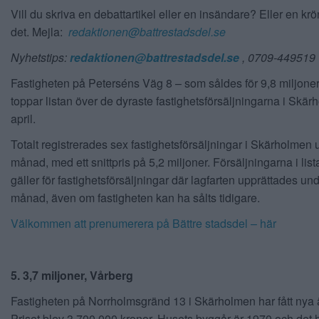
Vill du skriva en debattartikel eller en insändare? Eller en kr
det. Mejla:
redaktionen@battrestadsdel.se
Nyhetstips:
redaktionen@battrestadsdel.se
, 0709-449519
Fastigheten på Peterséns Väg 8 – som såldes för 9,8 miljoner
toppar listan över de dyraste fastighetsförsäljningarna i Skär
april.
Totalt registrerades sex fastighetsförsäljningar i Skärholmen 
månad, med ett snittpris på 5,2 miljoner. Försäljningarna i li
gäller för fastighetsförsäljningar där lagfarten upprättades und
månad, även om fastigheten kan ha sålts tidigare.
Välkommen att prenumerera på Bättre stadsdel – här
5. 3,7 miljoner, Vårberg
Fastigheten på Norrholmsgränd 13 i Skärholmen har fått nya 
Priset blev 3 700 000 kronor. Husets byggår är 1970 och det 