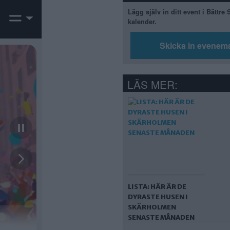
Lägg själv in ditt event i Bättre
kalender.
Skicka in evenem
LÄS MER:
LISTA: HÄR ÄR DE
DYRASTE HUSEN I
SKÄRHOLMEN
SENASTE MÅNADEN