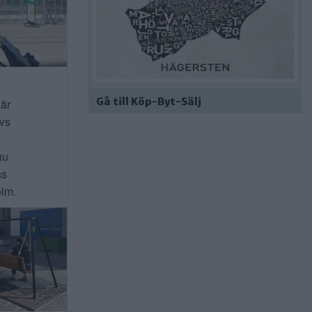
Gå till Köp-Byt-Sälj
 är
ivs
nu
ns
lm.