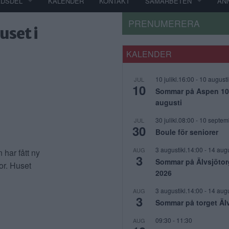
ADSDEL
KALENDER
KONTAKT
SAMARBETEN
AN
PRENUMERERA
uset i
KALENDER
10 julikl.16:00
-
10 augusti
JUL
10
Sommar på Aspen 10 j
augusti
30 julikl.08:00
-
10 septem
JUL
30
Boule för seniorer
3 augustikl.14:00
-
14 augu
AUG
har fått ny
3
Sommar på Älvsjötor
nor. Huset
2026
3 augustikl.14:00
-
14 augu
AUG
3
Sommar på torget Äl
09:30
-
11:30
AUG