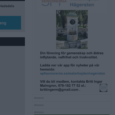
 Stadsdels
ang
Annons:
Annons:
Annons: