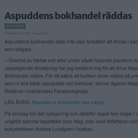
Aspuddens bokhandel räddas
ASPUDDEN
Publicerad 17:01, 4 maj 2020
Aspuddens bokhandel säljs inte utan fortsätter att drivas i s
som tidigare.
– Överöst av kärlek och stöd under såväl hotande pandemi 
uppseglande försäljning har jag bestämt mig för att driva As
Bokhandel vidare. För att säkra att butiken lever vidare på pre
som ni alla både uppskattar och behöver, skriver ägaren Ma
Redemo i bokhandels Facebookgrupp.
LÄS ÄVEN:
Aspuddens bokhandel ska säljas
På onsdag blir det nyöppning och därefter öppet fem dagar i
ungefär samma öppettider som idag, men med författaren och
kulturkritikern Andrea Lundgren i butiken.