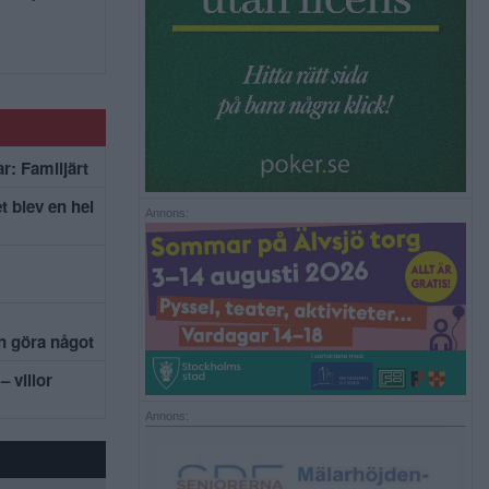
r: Familjärt
t blev en hel
Annons:
an göra något
– villor
Annons: