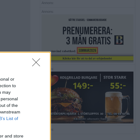
Annons:
Annons:
Annons:
sonal or
ection to
ou may
 personal
out of the
 downstream
B’s List of
Annons:
er and store