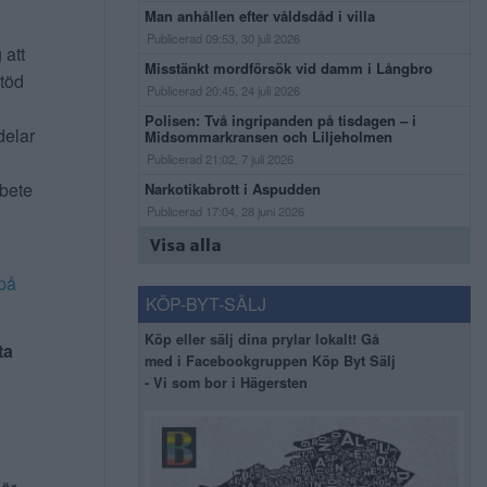
Man anhållen efter våldsdåd i villa
Publicerad 09:53, 30 juli 2026
 att
Misstänkt mordförsök vid damm i Långbro
stöd
Publicerad 20:45, 24 juli 2026
Polisen: Två ingripanden på tisdagen – i
delar
Midsommarkransen och Liljeholmen
Publicerad 21:02, 7 juli 2026
rbete
Narkotikabrott i Aspudden
Publicerad 17:04, 28 juni 2026
Visa alla
på
KÖP-BYT-SÄLJ
Köp eller sälj dina prylar lokalt! Gå
ta
med i Facebookgruppen Köp Byt Sälj
- Vi som bor i Hägersten