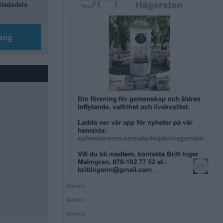
 Stadsdels
ang
Annons:
Annons:
Annons: