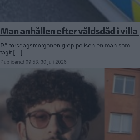
Man anhållen efter våldsdåd i villa
På torsdagsmorgonen grep polisen en man som
tagit […]
Publicerad 09:53, 30 juli 2026