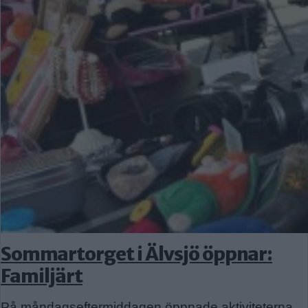
Sommartorget i Älvsjö öppnar:
Familjärt
På måndagseftermiddagen öppnade aktiviteterna