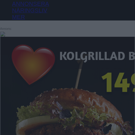
SKÄRHOLMEN
ANNONSERA
VÄSTERTORP
NÄRINGSLIV
SÄTRA
ÖRNSBERG
MER
VÅRBERG
ÅRSTABERG
Annons:
ÅRSTADAL
Enskede-Årsta-Vantör
ÄLVSJÖ
BANDHAGEN
SOLBERGA
ENSKEDEFÄLTET
ENSKEDE GÅRD
GAMLA ENSKEDE
HAGSÄTRA
HÖGDALEN
JOHANNESHOV
RÅGSVED
STUREBY
ÅRSTA
Farsta
ÖRBY
FAGERSJÖ
ÖSTBERGA