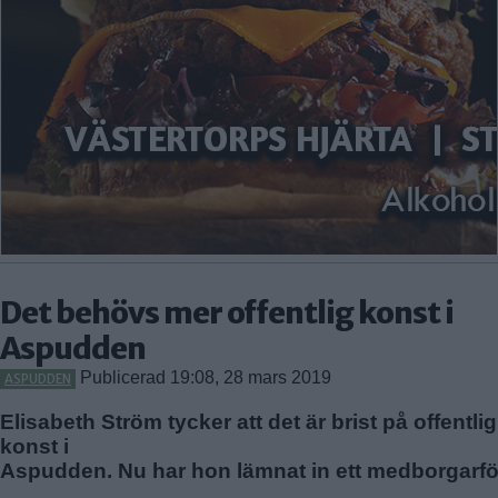
FARSTA
FARSTANÄSET
FARSTA STRAND
GUBBÄNGEN
HÖKARÄNGEN
LARSBODA
SKÖNDAL
SVEDMYRA (DEL AV)
TALLKROGEN
Det behövs mer offentlig konst i
Aspudden
Publicerad 19:08, 28 mars 2019
ASPUDDEN
Elisabeth Ström tycker att det är brist på offentlig
konst i
Aspudden. Nu har hon lämnat in ett medborgarfö