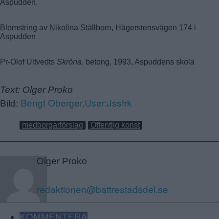
Aspudden.
Blomstring av Nikolina Ställborn, Hägerstensvägen 174 i
Aspudden
Pr-Olof Ultvedts
Skröna
, betong, 1993, Aspuddens skola
Text: Olger Proko
Bengt Oberger,
User:Jssfrk
Bild:
medborgarförslag
Offentlig konst
Olger Proko
redaktionen@battrestadsdel.se
KOMMENTERA