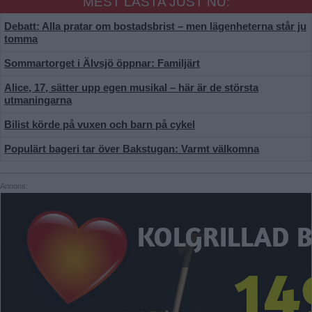
MEST LÄSTA JUST NU:
Debatt: Alla pratar om bostadsbrist – men lägenheterna står ju
tomma
Sommartorget i Älvsjö öppnar: Familjärt
Alice, 17, sätter upp egen musikal – här är de största
utmaningarna
Bilist körde på vuxen och barn på cykel
Populärt bageri tar över Bakstugan: Varmt välkomna
Annons: