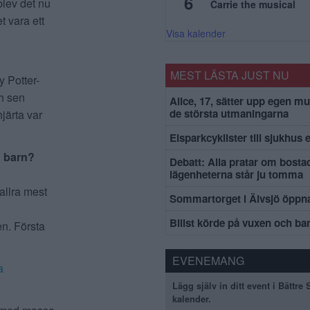
6
blev det nu
Carrie the musical
t vara ett
Visa kalender
MEST LÄSTA JUST NU
 Potter-
h sen
Alice, 17, sätter upp egen mu
de största utmaningarna
järta var
Elsparkcyklister till sjukhus 
na barn?
Debatt: Alla pratar om bosta
lägenheterna står ju tomma
allra mest
Sommartorget i Älvsjö öppna
Bilist körde på vuxen och ba
n. Första
EVENEMANG
a
Lägg själv in ditt event i Bättre
kalender.