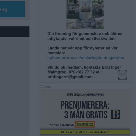
ang
Annons: