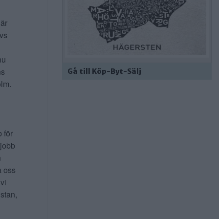
 är
ivs
nu
ns
Gå till Köp-Byt-Sälj
lm.
b för
 jobb
n
a oss
 vi
 stan,