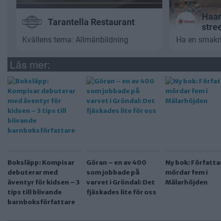
Läs mer:
Boksläpp: Kompisar
Göran – en av 400
Ny bok: Författa
debuterar med
som jobbade på
mördar fem i
äventyr för kidsen – 3
varvet i Gröndal: Det
Mälarhöjden
tips till blivande
fjäskades lite för oss
barnboksförfattare