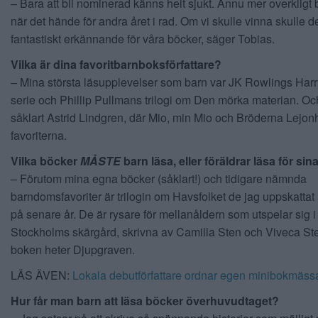
– Bara att bli nominerad känns helt sjukt. Ännu mer overkligt 
när det hände för andra året i rad. Om vi skulle vinna skulle de
fantastiskt erkännande för våra böcker, säger Tobias.
Vilka är dina favoritbarnboksförfattare?
– Mina största läsupplevelser som barn var JK Rowlings Harry
serie och Phillip Pullmans trilogi om Den mörka materian. Oc
såklart Astrid Lindgren, där Mio, min Mio och Bröderna Lejonh
favoriterna.
Vilka böcker
MÅSTE
barn läsa, eller föräldrar läsa för si
– Förutom mina egna böcker (såklart!) och tidigare nämnda
barndomsfavoriter är trilogin om Havsfolket de jag uppskattat 
på senare år. De är rysare för mellanåldern som utspelar sig i
Stockholms skärgård, skrivna av Camilla Sten och Viveca Ste
boken heter Djupgraven.
LÄS ÄVEN:
Lokala debutförfattare ordnar egen minibokmäss
Hur får man barn att läsa böcker överhuvudtaget?