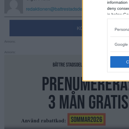
information 
redaktionen@battrestadsdel.se
deny consent
in below Go
KOMMENTERA
Persona
Annons:
Google 
Annons: