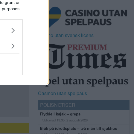
to grant or
ed purposes
Casino utan svensk licens
Casinon utan spelpaus
POLISNOTISER
Flydde i kajak – greps
Publicerad 13:35, 2 augusti 2026
Bråk på idrottsplats – två män till sjukhus