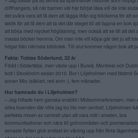
– Jag satsar på att skriva så spännande historier som möjlig
cliffhangers, så när barnen väl har börjat läsa vill de inte slut
det svåra vara att få dem att lägga ifrån sig böckerna för att s
taktik för att få dem att ta det där steget till att öppna en bok s
att börja med mycket högläsning, men också att se till att det al
massa böcker hemma. Om man inte vill köpa går det ju att b
högar från närmsta bibliotek. Till slut kommer någon bok att 
Fakta: Tobias Söderlund, 32 år
Född i Södertälje, men växte upp i Bureå, Montreal och Dubli
bott i Stockholm sedan 2010. Bor i Liljeholmen med fästmö S
sonen Mio (såklart, red anm :), fem månader.
Hur hamnade du i Liljeholmen?
– Jag hittade hem ganska snabbt i Midsommarkransen, men ef
olika boenden där ville jag bo lite mer centralt. Liljeholmen 
perfekta mixen av centralt utan att vara mitt i smeten, bra
kommunikationer och nära till grönområden och promenadstr
senaste flytten gick endast en våning upp från förra lägenhete