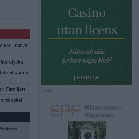
sikal – här är
efter olycka
dsbrist – men
r: Familjärt
Annons:
rn på cykel
 Stadsdels