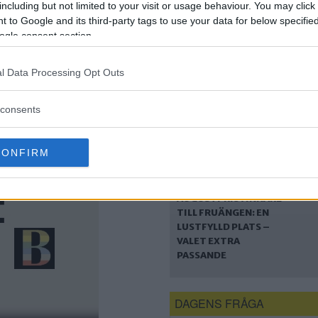
including but not limited to your visit or usage behaviour. You may click 
 to Google and its third-party tags to use your data for below specifi
NY BOK: FÖRFATTARE
MÖRDAR FEM I
ogle consent section.
MÄLARHÖJDEN
l Data Processing Opt Outs
consents
CONFIRM
AUGUSTPRISVINNARE
TILL FRUÄNGEN: EN
LUSTFYLLD PLATS –
VALET EXTRA
PASSANDE
DAGENS FRÅGA