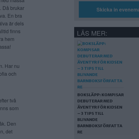
t med massa
a. Då brukar
Skicka in evenem
ova. En bra
jälva är dels
ltid finns
LÄS MER:
ära hem
passa!
n. Har nu
ofia och
BOKSLÄPP: KOMPISAR
ter två
DEBUTERAR MED
känns som
ÄVENTYR FÖR KIDSEN
– 3 TIPS TILL
BLIVANDE
åk. Den
BARNBOKSFÖRFATTA
n, det
RE