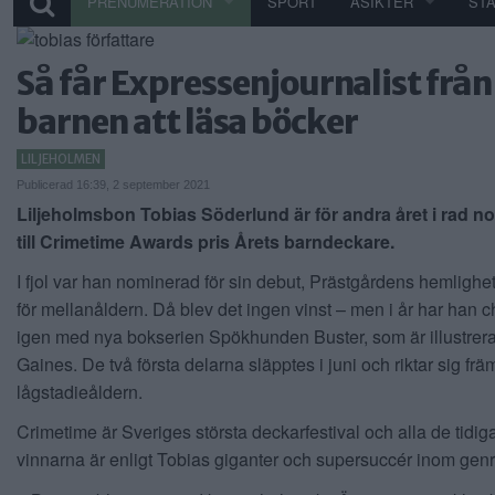
PRENUMERATION
SPORT
ÅSIKTER
ST
Så får Expressenjournalist från
barnen att läsa böcker
LILJEHOLMEN
Publicerad 16:39, 2 september 2021
Liljeholmsbon Tobias Söderlund är för andra året i rad 
till Crimetime Awards pris Årets barndeckare.
I fjol var han nominerad för sin debut, Prästgårdens hemlighet
för mellanåldern. Då blev det ingen vinst – men i år har han 
igen med nya bokserien Spökhunden Buster, som är illustrera
Gaines. De två första delarna släpptes i juni och riktar sig främs
lågstadieåldern.
Crimetime är Sveriges största deckarfestival och alla de tidig
vinnarna är enligt Tobias giganter och supersuccér inom gen