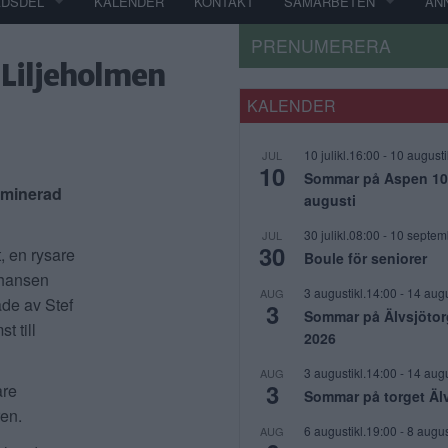
ADSDEL
KALENDER
KONTAKT
SAMARBETEN
AN
PRENUMERERA
 Liljeholmen
KALENDER
10 julikl.16:00
-
10 augusti
JUL
10
Sommar på Aspen 10 j
nominerad
augusti
30 julikl.08:00
-
10 septem
JUL
30
, en rysare
Boule för seniorer
chansen
3 augustikl.14:00
-
14 augu
AUG
de av Stef
3
Sommar på Älvsjötor
t till
2026
3 augustikl.14:00
-
14 augu
AUG
3
are
Sommar på torget Äl
ren.
6 augustikl.19:00
-
8 augus
AUG