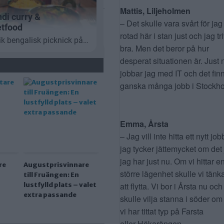
Mattis, Liljeholmen
– Det skulle vara svårt för jag
rotad här i stan just och jag tr
bra. Men det beror på hur
desperat situationen är. Just 
jobbar jag med IT och det fin
ganska många jobb i Stockho
Emma, Årsta
– Jag vill inte hitta ett nytt job
jag tycker jättemycket om det
jag har just nu. Om vi hittar e
re
Augustprisvinnare
större lägenhet skulle vi tänk
till Fruängen: En
lustfylld plats – valet
att flytta. Vi bor i Årsta nu och
extra passande
skulle vilja stanna i söder om
vi har tittat typ på Farsta
eller Hökarängen.