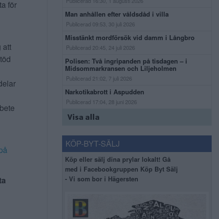
Publicerad 16:30, 1 augusti 2026
ta för
Man anhållen efter våldsdåd i villa
Publicerad 09:53, 30 juli 2026
Misstänkt mordförsök vid damm i Långbro
 att
Publicerad 20:45, 24 juli 2026
stöd
Polisen: Två ingripanden på tisdagen – i
Midsommarkransen och Liljeholmen
Publicerad 21:02, 7 juli 2026
delar
Narkotikabrott i Aspudden
Publicerad 17:04, 28 juni 2026
rbete
Visa alla
KÖP-BYT-SÄLJ
på
Köp eller sälj dina prylar lokalt! Gå
med i Facebookgruppen Köp Byt Sälj
ta
- Vi som bor i Hägersten