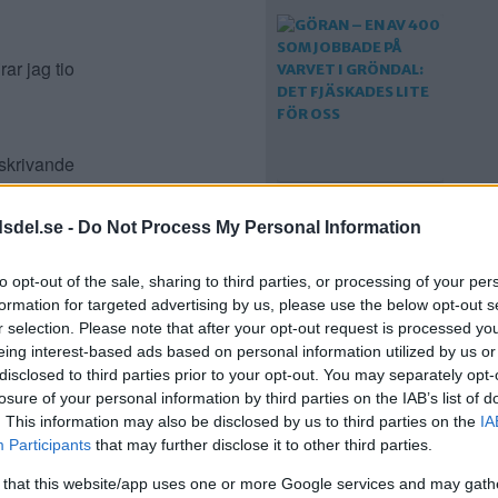
ar jag tio
kskrivande
et. Någon
GÖRAN – EN AV 400
kidor.
dsdel.se -
Do Not Process My Personal Information
SOM JOBBADE PÅ
VARVET I GRÖNDAL:
ember.
DET FJÄSKADES LITE
to opt-out of the sale, sharing to third parties, or processing of your per
ässan den
FÖR OSS
formation for targeted advertising by us, please use the below opt-out s
r selection. Please note that after your opt-out request is processed y
eing interest-based ads based on personal information utilized by us or
 Bättre
disclosed to third parties prior to your opt-out. You may separately opt-
losure of your personal information by third parties on the IAB’s list of
. This information may also be disclosed by us to third parties on the
IA
Participants
that may further disclose it to other third parties.
 that this website/app uses one or more Google services and may gath