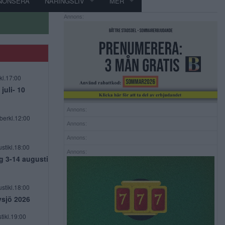
NONSERA
NÄRINGSLIV
MER
Annons:
kl.17:00
uli- 10
Annons:
berkl.12:00
Annons:
Annons:
stikl.18:00
Annons:
g 3-14 augusti
stikl.18:00
vsjö 2026
tikl.19:00