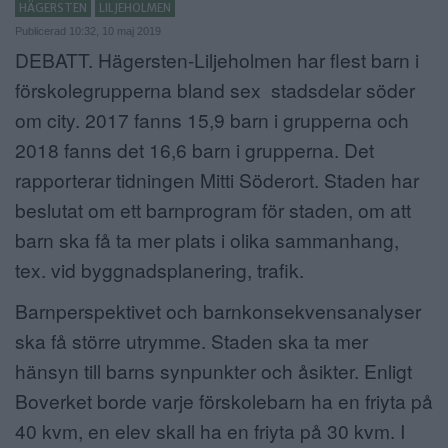
HÄGERSTEN
LILJEHOLMEN
ANNONSERA
Publicerad 10:32, 10 maj 2019
DEBATT. Hägersten-Liljeholmen har flest barn i
NÄRINGSLIV
förskolegrupperna bland sex stadsdelar söder
om city. 2017 fanns 15,9 barn i grupperna och
MER
2018 fanns det 16,6 barn i grupperna. Det
rapporterar tidningen Mitti Söderort. Staden har
beslutat om ett barnprogram för staden, om att
barn ska få ta mer plats i olika sammanhang,
tex. vid byggnadsplanering, trafik.
Barnperspektivet och barnkonsekvensanalyser
ska få större utrymme. Staden ska ta mer
hänsyn till barns synpunkter och åsikter. Enligt
Boverket borde varje förskolebarn ha en friyta på
40 kvm, en elev skall ha en friyta på 30 kvm. I