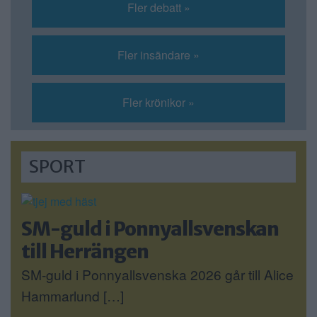
Fler debatt »
Fler insändare »
Fler krönikor »
SPORT
SM-guld i Ponnyallsvenskan
till Herrängen
SM-guld i Ponnyallsvenska 2026 går till Alice
Hammarlund […]