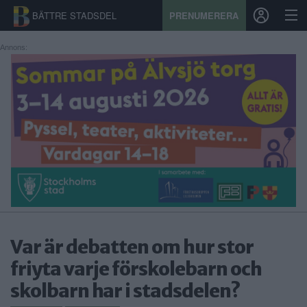
BÄTTRE STADSDEL
PRENUMERERA
Annons:
START
STADSDEL
PRENUMERATION
SPORT
ÅSIKTER
KALENDER
Var är debatten om hur stor
friyta varje förskolebarn och
KONTAKT
skolbarn har i stadsdelen?
SAMARBETEN