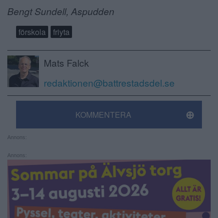
Bengt Sundell, Aspudden
förskola
friyta
Mats Falck
redaktionen@battrestadsdel.se
KOMMENTERA
Annons:
Annons: