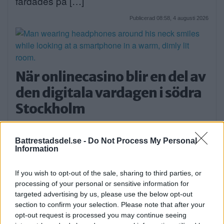
färdades på […]
Publicerad 08:58, 4 augusti 2026
När onlinecasino blir en del av
den digitala vardagen i södra
Stockholm
EXTERN PARTNER. Södra Stockholm är en
del av […]
Battrestadsdel.se -
Do Not Process My Personal
Information
Publicerad 05:03, 4 augusti 2026
If you wish to opt-out of the sale, sharing to third parties, or
processing of your personal or sensitive information for
targeted advertising by us, please use the below opt-out
section to confirm your selection. Please note that after your
opt-out request is processed you may continue seeing