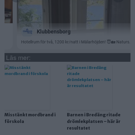
Läs mer:
Misstänkt mordbrand i
Barnen i Bredäng ritade
förskola
drömlekplatsen – här är
resultatet