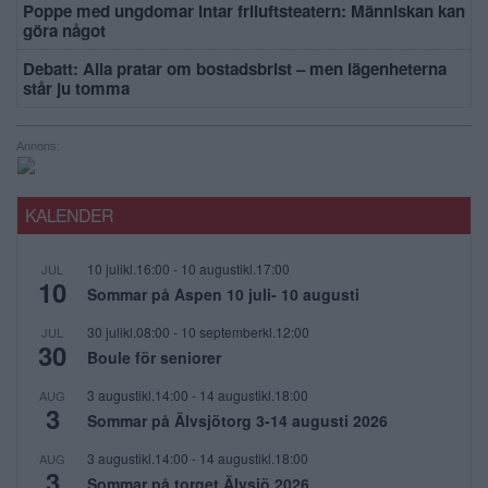
Poppe med ungdomar intar friluftsteatern: Människan kan
göra något
Debatt: Alla pratar om bostadsbrist – men lägenheterna
står ju tomma
Annons:
KALENDER
10 julikl.16:00
-
10 augustikl.17:00
JUL
10
Sommar på Aspen 10 juli- 10 augusti
30 julikl.08:00
-
10 septemberkl.12:00
JUL
30
Boule för seniorer
3 augustikl.14:00
-
14 augustikl.18:00
AUG
3
Sommar på Älvsjötorg 3-14 augusti 2026
3 augustikl.14:00
-
14 augustikl.18:00
AUG
3
Sommar på torget Älvsjö 2026