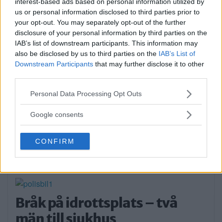
Sommartorget i Älvsjö
interest-based ads based on personal information utilized by
us or personal information disclosed to third parties prior to
öppnar: Familjärt
your opt-out. You may separately opt-out of the further
disclosure of your personal information by third parties on the
På måndagseftermiddagen öppnade
IAB’s list of downstream participants. This information may
aktiviteterna på Älvsjö torg. Artisten […]
also be disclosed by us to third parties on the
IAB’s List of
Downstream Participants
that may further disclose it to other
Publicerad 16:23, 3 augusti 2026
third parties.
Please note that this website/app uses one or more Google
Personal Data Processing Opt Outs
Flydde i kajak – greps
services and may gather and store information including but
not limited to your visit or usage behaviour. You may click to
Google consents
På söndagsmorgonen följde polisen en man
grant or deny consent to Google and its third-party tags to
på Långsjön […]
use your data for below specified purposes in below Google
CONFIRM
consent section.
Publicerad 13:35, 2 augusti 2026
Annons:
Bråk på idrottsplats – två
män till sjukhus