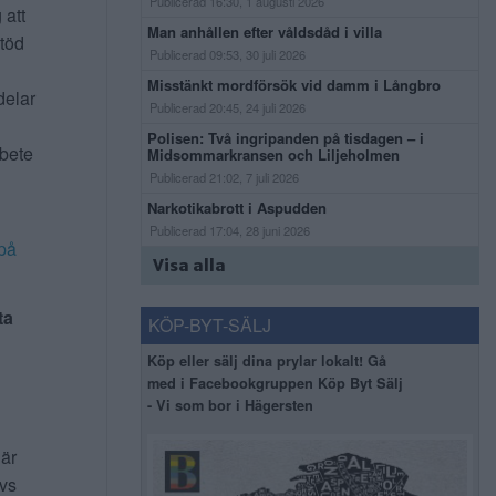
Publicerad 16:30, 1 augusti 2026
 att
Man anhållen efter våldsdåd i villa
stöd
Publicerad 09:53, 30 juli 2026
Misstänkt mordförsök vid damm i Långbro
delar
Publicerad 20:45, 24 juli 2026
Polisen: Två ingripanden på tisdagen – i
rbete
Midsommarkransen och Liljeholmen
Publicerad 21:02, 7 juli 2026
Narkotikabrott i Aspudden
Publicerad 17:04, 28 juni 2026
på
Visa alla
ta
KÖP-BYT-SÄLJ
Köp eller sälj dina prylar lokalt! Gå
med i Facebookgruppen Köp Byt Sälj
- Vi som bor i Hägersten
 är
ivs