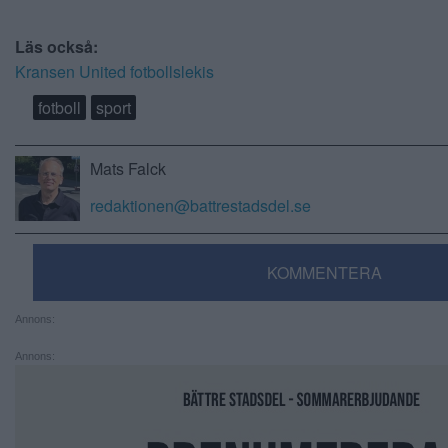
Läs också:
Kransen United fotbollslekis
fotboll
sport
Mats Falck
redaktionen@battrestadsdel.se
KOMMENTERA
Annons:
Annons: