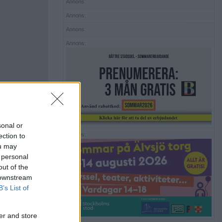
Annons:
Annons:
Annons:
Annons:
sonal or
Annons:
ection to
ou may
 personal
out of the
 downstream
B’s List of
er and store