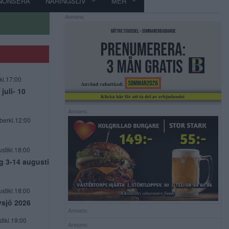
NONSERA
NÄRINGSLIV
MER
Annons:
kl.17:00
uli- 10
Annons:
berkl.12:00
stikl.18:00
g 3-14 augusti
stikl.18:00
vsjö 2026
Annons:
tikl.19:00
Annons: