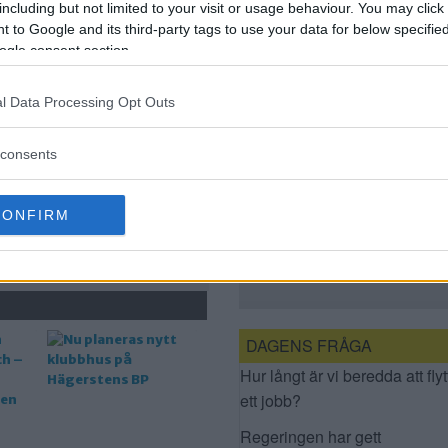
SPELARE TILL
including but not limited to your visit or usage behaviour. You may click 
KLUBBEN
 to Google and its third-party tags to use your data for below specifi
ogle consent section.
l Data Processing Opt Outs
consents
CONFIRM
NU PLANERAS NYTT
KLUBBHUS PÅ
HÄGERSTENS BP
DAGENS FRÅGA
Hur långt är vi beredda att flyt
ett jobb?
Regeringen har gett