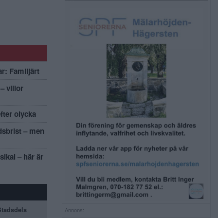
r: Familjärt
– villor
efter olycka
dsbrist – men
sikal – här är
 Stadsdels
Annons: