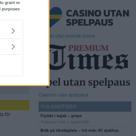
to grant or
ed purposes
Casino utan svensk licens
Casinon utan spelpaus
POLISNOTISER
ta för
Flydde i kajak – greps
Publicerad 13:35, 2 augusti 2026
Bråk på idrottsplats – två män till sjukhus