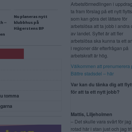
Arbetsförmedlingen i uppdrag
ta fram förslag på ett nytt flytt
Nu planeras nytt
som kan göra det lättare för
ch –
klubbhus på
arbetslösa att ta jobb i andra 
Hägerstens BP
av landet. Syftet är att fler
ben
arbetslösa ska kunna ta ett a
i regioner där efterfrågan på
arbetskraft är hög.
Välkommen att prenumerera 
Bättre stadsdel – här
Var kan du tänka dig att flyt
för att ta ett nytt jobb?
 ju tomma
ngarna
Mattis, Liljeholmen
– Det skulle vara svårt för jag
rotad här i stan just och jag tr