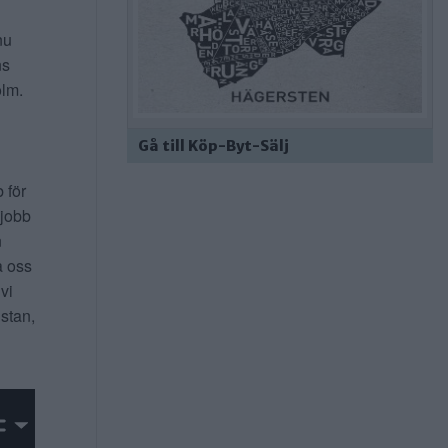
nu
ns
lm.
Gå till Köp-Byt-Sälj
b för
 jobb
n
a oss
 vi
 stan,