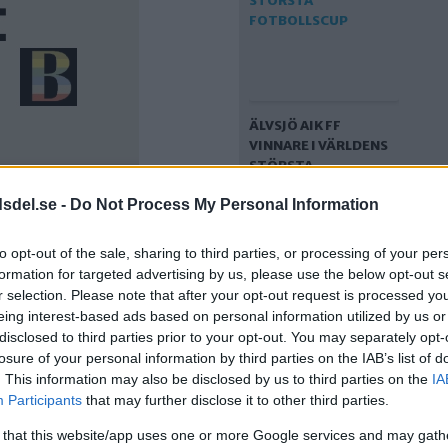
ÄLVSJÖ AIK FF
VINNARE I VÄRLDENS
STÖRSTA
FOTBOLLSCUP
dsdel.se -
Do Not Process My Personal Information
to opt-out of the sale, sharing to third parties, or processing of your per
formation for targeted advertising by us, please use the below opt-out s
r selection. Please note that after your opt-out request is processed y
eing interest-based ads based on personal information utilized by us or
disclosed to third parties prior to your opt-out. You may separately opt-
losure of your personal information by third parties on the IAB’s list of
. This information may also be disclosed by us to third parties on the
IA
HÄR ÄR KRANSEN
Participants
that may further disclose it to other third parties.
UNITEDS NYA COACH
 that this website/app uses one or more Google services and may gath
– ÖPPNAR FÖR FLER