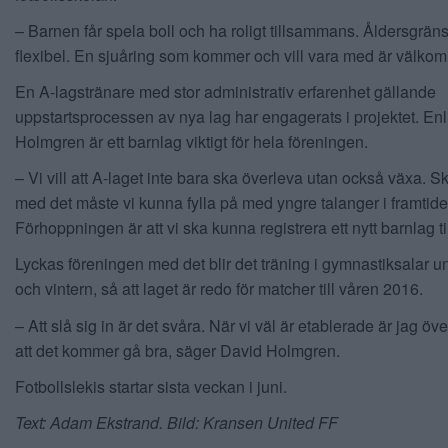
– Barnen får spela boll och ha roligt tillsammans. Åldersgrän
flexibel. En sjuåring som kommer och vill vara med är välko
En A-lagstränare med stor administrativ erfarenhet gällande
uppstartsprocessen av nya lag har engagerats i projektet. Enl
Holmgren är ett barnlag viktigt för hela föreningen.
– Vi vill att A-laget inte bara ska överleva utan också växa. S
med det måste vi kunna fylla på med yngre talanger i framtide
Förhoppningen är att vi ska kunna registrera ett nytt barnlag ti
Lyckas föreningen med det blir det träning i gymnastiksalar u
och vintern, så att laget är redo för matcher till våren 2016.
– Att slå sig in är det svåra. När vi väl är etablerade är jag ö
att det kommer gå bra, säger David Holmgren.
Fotbollslekis startar sista veckan i juni.
Text: Adam Ekstrand. Bild: Kransen United FF