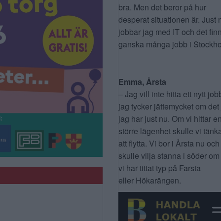
bra. Men det beror på hur
desperat situationen är. Just 
jobbar jag med IT och det fin
ganska många jobb i Stockho
Emma, Årsta
– Jag vill inte hitta ett nytt job
jag tycker jättemycket om det
jag har just nu. Om vi hittar e
större lägenhet skulle vi tänk
att flytta. Vi bor i Årsta nu och
skulle vilja stanna i söder om
vi har tittat typ på Farsta
eller Hökarängen.