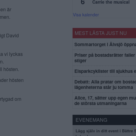
6
Carrie the musical
sen är
Visa kalender
mmen.
MEST LÄSTA JUST NU
igt David
Sommartorget i Älvsjö öppna
ka vi lyckas
Priser på bostadsrätter faller 
stiger
n.
ll hösten.
Elsparkcyklister till sjukhus 
nder hösten
Debatt: Alla pratar om bosta
lägenheterna står ju tomma
Alice, 17, sätter upp egen mu
vertygad om
de största utmaningarna
EVENEMANG
Lägg själv in ditt event i Bättre