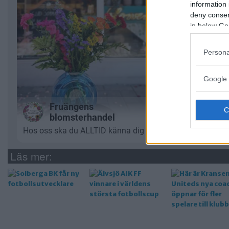
information 
deny consent
in below Go
Persona
Google 
Läs mer: