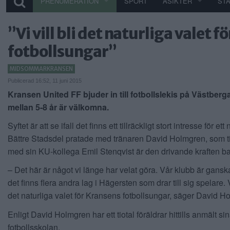
PRENUMERATION
SPORT
ÅSIKTER
ST
”Vi vill bli det naturliga valet 
fotbollsungar”
MIDSOMMARKRANSEN
Publicerad 16:52, 11 juni 2015
Kransen United FF bjuder in till fotbollslekis på Västberga
mellan 5-8 år är välkomna.
Syftet är att se ifall det finns ett tillräckligt stort intresse för ett
Bättre Stadsdel pratade med tränaren David Holmgren, som 
med sin KU-kollega Emil Stenqvist är den drivande kraften b
– Det här är något vi länge har velat göra. Vår klubb är ganska
det finns flera andra lag i Hägersten som drar till sig spelare. Vi
det naturliga valet för Kransens fotbollsungar, säger David H
Enligt David Holmgren har ett tiotal föräldrar hittills anmält sina
fotbollsskolan.