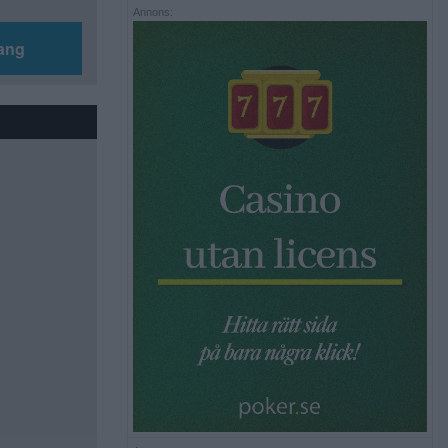
Annons:
ang