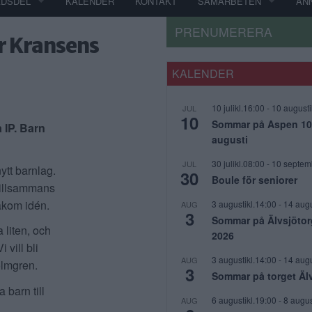
ADSDEL
KALENDER
KONTAKT
SAMARBETEN
AN
PRENUMERERA
för Kransens
KALENDER
10 julikl.16:00
-
10 augusti
JUL
10
Sommar på Aspen 10 j
 IP. Barn
augusti
30 julikl.08:00
-
10 septem
JUL
 nytt barnlag.
30
Boule för seniorer
tillsammans
akom idén.
3 augustikl.14:00
-
14 augu
AUG
3
Sommar på Älvsjötor
 liten, och
2026
 vill bli
3 augustikl.14:00
-
14 augu
AUG
olmgren.
3
Sommar på torget Äl
 barn till
6 augustikl.19:00
-
8 augus
AUG