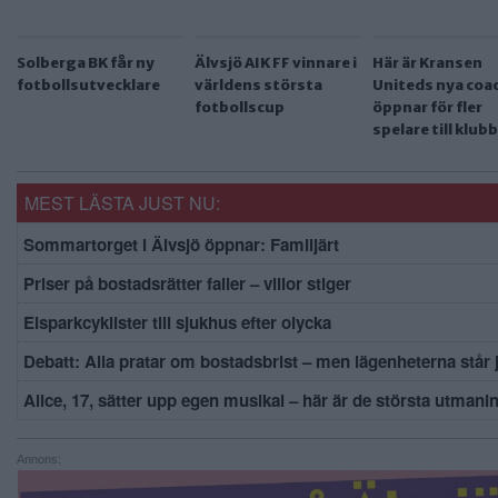
Solberga BK får ny
Älvsjö AIK FF vinnare i
Här är Kransen
fotbollsutvecklare
världens största
Uniteds nya coa
fotbollscup
öppnar för fler
spelare till klub
MEST LÄSTA JUST NU:
Sommartorget i Älvsjö öppnar: Familjärt
Priser på bostadsrätter faller – villor stiger
Elsparkcyklister till sjukhus efter olycka
Debatt: Alla pratar om bostadsbrist – men lägenheterna står
Alice, 17, sätter upp egen musikal – här är de största utmani
Annons: