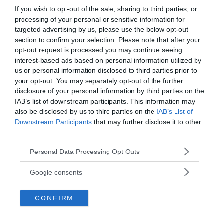
If you wish to opt-out of the sale, sharing to third parties, or
processing of your personal or sensitive information for
Nyheter
targeted advertising by us, please use the below opt-out
section to confirm your selection. Please note that after your
opt-out request is processed you may continue seeing
interest-based ads based on personal information utilized by
Priser på bostadsrätter faller – villor
us or personal information disclosed to third parties prior to
stiger
your opt-out. You may separately opt-out of the further
disclosure of your personal information by third parties on the
IAB’s list of downstream participants. This information may
Bostadsrättspriserna i Storstockholm sjönk med 2,5 procent
also be disclosed by us to third parties on the
IAB’s List of
under […]
Downstream Participants
that may further disclose it to other
Publicerad 09:38, 7 augusti 2026
third parties.
Please note that this website/app uses one or more Google
Personal Data Processing Opt Outs
services and may gather and store information including but
Poppe med ungdomar intar
not limited to your visit or usage behaviour. You may click to
Google consents
friluftsteatern: Människan kan göra
grant or deny consent to Google and its third-party tags to
något
use your data for below specified purposes in below Google
CONFIRM
consent section.
Nästa vecka blir det gästspel på Mälarhöjdens Friluftsteater.