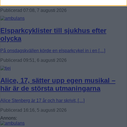
[…]
Publicerad 07:08, 7 augusti 2026
Elsparkcyklister till sjukhus efter
olycka
På onsdagskvällen körde en elsparkcykel in i en […]
Publicerad 09:51, 6 augusti 2026
Alice, 17, sätter upp egen musikal –
här är de största utmaningarna
Alice Stenberg är 17 år och har skrivit, […]
Publicerad 16:16, 5 augusti 2026
Annons: