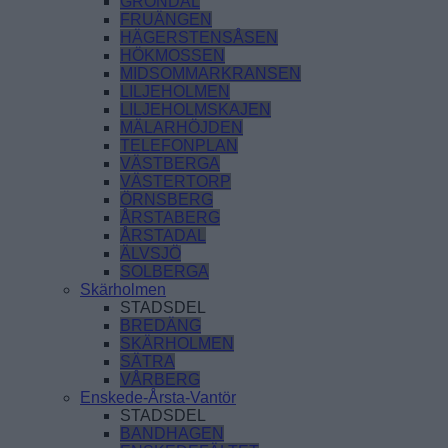
GRÖNDAL
FRUÄNGEN
HÄGERSTENSÅSEN
HÖKMOSSEN
MIDSOMMARKRANSEN
LILJEHOLMEN
LILJEHOLMSKAJEN
MÄLARHÖJDEN
TELEFONPLAN
VÄSTBERGA
VÄSTERTORP
ÖRNSBERG
ÅRSTABERG
ÅRSTADAL
ÄLVSJÖ
SOLBERGA
Skärholmen
STADSDEL
BREDÄNG
SKÄRHOLMEN
SÄTRA
VÅRBERG
Enskede-Årsta-Vantör
STADSDEL
BANDHAGEN