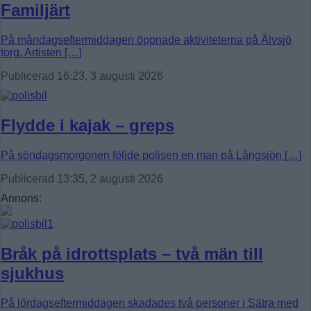
Familjärt
På måndagseftermiddagen öppnade aktiviteterna på Älvsjö
torg. Artisten […]
Publicerad 16:23, 3 augusti 2026
Flydde i kajak – greps
På söndagsmorgonen följde polisen en man på Långsjön […]
Publicerad 13:35, 2 augusti 2026
Annons:
Bråk på idrottsplats – två män till
sjukhus
På lördagseftermiddagen skadades två personer i Sätra med