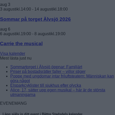
aug
3
3 augustikl.14:00
-
14 augustikl.18:00
Sommar på torget Älvsjö 2026
aug
6
6 augustikl.19:00
-
8 augustikl.19:00
Carrie the musical
Visa kalender
Mest lästa just nu
Sommartorget i Älvsjö öppnar: Familjärt
Priser på bostadsrätter faller – villor stiger
Poppe med ungdomar intar friluftsteatern: Människan kan
göra något
Elsparkcyklister till sjukhus efter olycka
Alice, 17, sätter upp egen musikal – här är de största
utmaningarna
EVENEMANG
Lägg själv in ditt event i Bättre Stadsdels kalender.