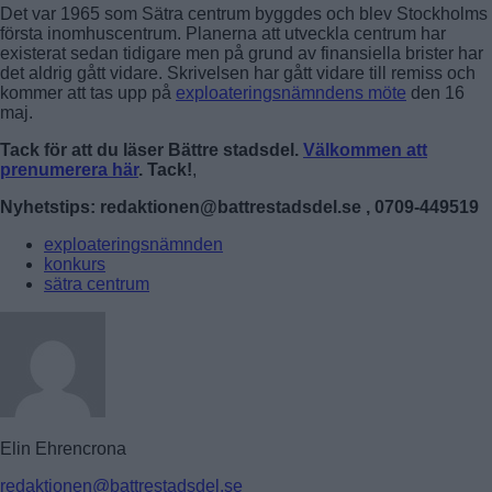
Det var 1965 som Sätra centrum byggdes och blev Stockholms
första inomhuscentrum. Planerna att utveckla centrum har
existerat sedan tidigare men på grund av finansiella brister har
det aldrig gått vidare. Skrivelsen har gått vidare till remiss och
kommer att tas upp på
exploateringsnämndens möte
den 16
maj.
Tack för att du läser Bättre stadsdel.
Välkommen att
prenumerera här
. Tack!
,
Nyhetstips: redaktionen@battrestadsdel.se , 0709-449519
exploateringsnämnden
konkurs
sätra centrum
Elin Ehrencrona
redaktionen@battrestadsdel.se