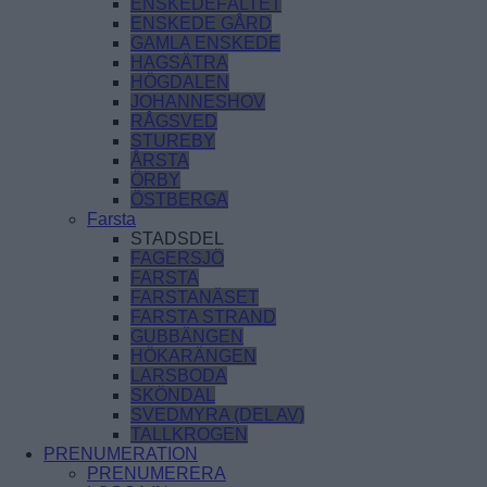
ENSKEDEFÄLTET
ENSKEDE GÅRD
GAMLA ENSKEDE
HAGSÄTRA
HÖGDALEN
JOHANNESHOV
RÅGSVED
STUREBY
ÅRSTA
ÖRBY
ÖSTBERGA
Farsta
STADSDEL
FAGERSJÖ
FARSTA
FARSTANÄSET
FARSTA STRAND
GUBBÄNGEN
HÖKARÄNGEN
LARSBODA
SKÖNDAL
SVEDMYRA (DEL AV)
TALLKROGEN
PRENUMERATION
PRENUMERERA