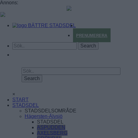
Annons:
BÄTTRE STADSDEL
PRENUMERERA
×
START
STADSDEL
STADSDELSOMRÅDE
Hägersten-Älvsjö
STADSDEL
ASPUDDEN
AXELSBERG