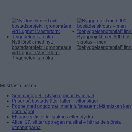
Byggprojekt med 900 bost
Nytt försök med nytt
skrotas – men
bostadsprojekt i grönområde
”bebyggelsepotential” finn
vid Lugnet i Västertorp:
Tryggheten kan öka
Mest lästa just nu:
Sommartorget i Älvsjö öppnar: Familjärt
Priser på bostadsrätter faller – villor stiger
Poppe med ungdomar intar friluftsteatern: Människan kan
göra något
Elsparkcyklister till sjukhus efter olycka
Alice, 17, sätter upp egen musikal – här är de största
utmaningarna