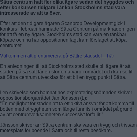
Sätra centrum haft fler olika ägare sedan det byggdes och
efter konkursen tidigare i år kan Stockholms stad vara
intresserade av att ta över.
Efter att den tidigare ägaren Scanprop Development gick i
konkurs i februari hamnade Sätra Centrum på marknaden igen
för att få en ny ägare. Stockholms stad kan vara en tänkbar
köpare och nu har oppositionen lagt fram förslaget att köpa
centrumet.
Välkommen att prenumerera på Bättre stadsdel – här
En anledningen till att Stockholms stad skulle bli ägare är att
staden på så sätt får en större närvaro i området och kan se till
att Sätra centrum utvecklas för att bli en trygg punkt i Sätra.
I en skrivelse som hamnat hos exploateringsnämnden skriver
oppositionsborgarrådet Jan Jönsson (L):
”En möjlighet för staden att ta ett aktivt ansvar för att komma till
botten med otryggheten som länge funnits i området på grund
av att centrumverksamheten successivt förfallit.”
Jönsson skriver arr Sätra centrum ska vara en trygg och trivsam
mötesplats för boende i Sätra och tillresta besökare.