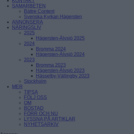
KONTAKT
ÅRSTADAL
SAMARBETEN
ÄLVSJÖ
Bättre Content
BREDÄNG
SOLBERGA
Svenska Kyrkan Hägersten
SKÄRHOLMEN
ANNONSERA
SÄTRA
NÄRINGSLIV
VÅRBERG
2025
Hägersten-Älvsjö 2025
Enskede-Årsta-Vantör
2024
Bromma 2024
BANDHAGEN
Hägersten-Älvsjö 2024
ENSKEDEFÄLTET
2023
ENSKEDE GÅRD
Bromma 2023
GAMLA ENSKEDE
Hägersten-Älvsjö 2023
HAGSÄTRA
Hässelby-Vällingby 2023
HÖGDALEN
Stockholm
JOHANNESHOV
MER
RÅGSVED
TIPSA
STUREBY
FÖLJ OSS
ÅRSTA
OM
ÖRBY
BOSTAD
ÖSTBERGA
FÖRR OCH NU
LYSSNA PÅ ARTIKLAR
NYHETSARKIV
Farsta