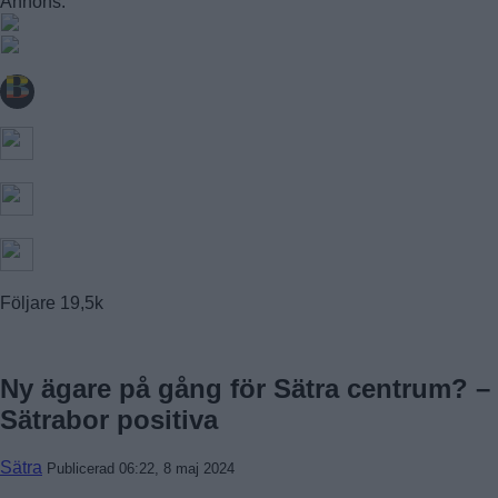
Annons:
FAGERSJÖ
FARSTA
FARSTANÄSET
FARSTA STRAND
GUBBÄNGEN
HÖKARÄNGEN
LARSBODA
SKÖNDAL
SVEDMYRA (DEL AV)
TALLKROGEN
Följare
19,5k
Ny ägare på gång för Sätra centrum? –
Sätrabor positiva
Sätra
Publicerad 06:22, 8 maj 2024