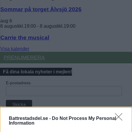
Sommar på torget Älvsjö 2026
aug
6
6 augustikl.19:00
-
8 augustikl.19:00
Carrie the musical
Visa kalender
PRENUMERERA
Få dina lokala nyheter i mejlen!
E-postadress
Battrestadsdel.se -
Do Not Process My Personal
Annons:
Information