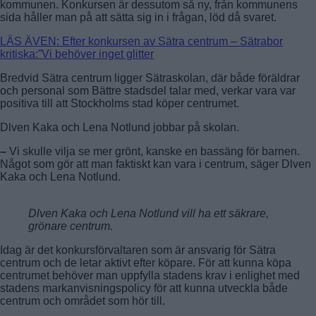
kommunen. Konkursen är dessutom så ny, från kommunens
sida håller man på att sätta sig in i frågan, löd då svaret.
LÄS ÄVEN: Efter konkursen av Sätra centrum – Sätrabor
kritiska:”Vi behöver inget glitter
Bredvid Sätra centrum ligger Sätraskolan, där både föräldrar
och personal som Bättre stadsdel talar med, verkar vara var
positiva till att Stockholms stad köper centrumet.
Dlven Kaka och Lena Notlund jobbar på skolan.
–
Vi skulle vilja se mer grönt, kanske en bassäng för barnen.
Något som gör att man faktiskt kan vara i centrum, säger Dlven
Kaka och Lena Notlund.
Dlven Kaka och Lena Notlund vill ha ett säkrare,
grönare centrum.
Idag är det konkursförvaltaren som är ansvarig för Sätra
centrum och de letar aktivt efter köpare. För att kunna köpa
centrumet behöver man uppfylla stadens krav i enlighet med
stadens markanvisningspolicy för att kunna utveckla både
centrum och området som hör till.