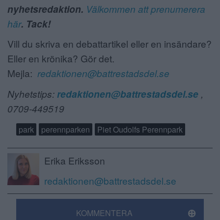
nyhetsredaktion.
Välkommen att prenumerera
här
. Tack!
Vill du skriva en debattartikel eller en insändare?
Eller en krönika? Gör det.
Mejla:
redaktionen@battrestadsdel.se
Nyhetstips:
redaktionen@battrestadsdel.se
,
0709-449519
park
perennparken
Piet Oudolfs Perennpark
Erika Eriksson
redaktionen@battrestadsdel.se
KOMMENTERA