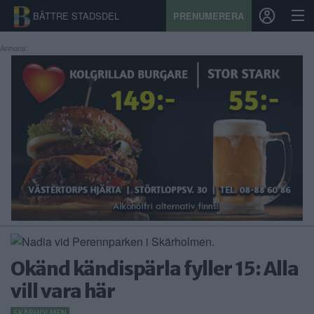
BÄTTRE STADSDEL
PRENUMERERA
Annons:
START
STADSDEL
PRENUMERATION
SPORT
ÅSIKTER
KALENDER
Okänd kändispärla fyller 15: Alla
KONTAKT
vill vara här
SAMARBETEN
SKÄRHOLMEN