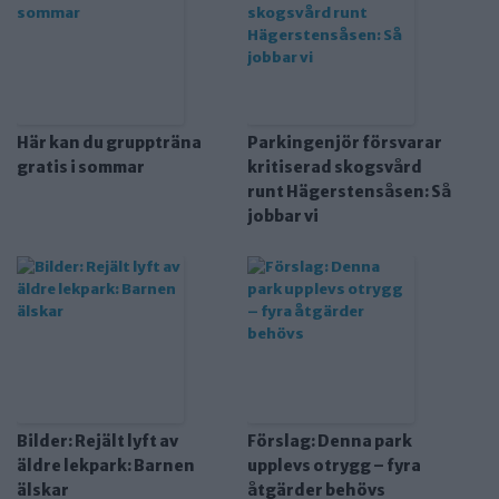
Här kan du gruppträna
Parkingenjör försvarar
gratis i sommar
kritiserad skogsvård
runt Hägerstensåsen: Så
jobbar vi
Bilder: Rejält lyft av
Förslag: Denna park
äldre lekpark: Barnen
upplevs otrygg – fyra
älskar
åtgärder behövs