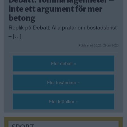
inte ett argument för mer
betong
Replik på Debatt: Alla pratar om bostadsbrist
– […]
Publicerad 10:21, 29 juli 2026
Fler debatt »
Fler insändare »
Fler krönikor »