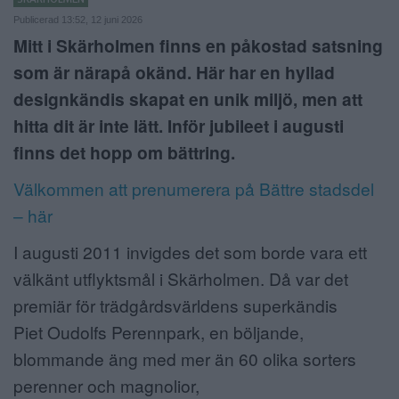
Publicerad 13:52, 12 juni 2026
ANNONSERA
Mitt i Skärholmen finns en påkostad satsning
NÄRINGSLIV
som är närapå okänd. Här har en hyllad
designkändis skapat en unik miljö, men att
MER
hitta dit är inte lätt. Inför jubileet i augusti
finns det hopp om bättring.
Välkommen att prenumerera på Bättre stadsdel
– här
I augusti 2011 invigdes det som borde vara ett
välkänt utflyktsmål i Skärholmen. Då var det
premiär för trädgårdsvärldens superkändis
Piet Oudolfs Perennpark, en böljande,
blommande äng med mer än 60 olika sorters
perenner och magnolior,