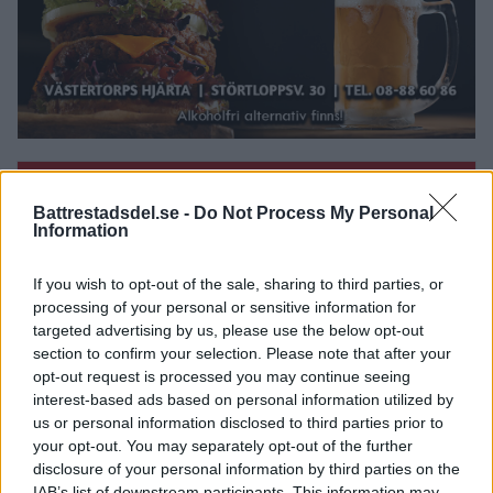
KALENDER
Battrestadsdel.se -
Do Not Process My Personal
Information
10 julikl.16:00
-
10 augustikl.17:00
JUL
10
Sommar på Aspen 10 juli- 10 augusti
If you wish to opt-out of the sale, sharing to third parties, or
30 julikl.08:00
-
10 septemberkl.12:00
JUL
processing of your personal or sensitive information for
30
Boule för seniorer
targeted advertising by us, please use the below opt-out
section to confirm your selection. Please note that after your
3 augustikl.14:00
-
14 augustikl.18:00
AUG
3
opt-out request is processed you may continue seeing
Sommar på Älvsjötorg 3-14 augusti 2026
interest-based ads based on personal information utilized by
us or personal information disclosed to third parties prior to
3 augustikl.14:00
-
14 augustikl.18:00
AUG
3
your opt-out. You may separately opt-out of the further
Sommar på torget Älvsjö 2026
disclosure of your personal information by third parties on the
6 augustikl.19:00
-
8 augustikl.19:00
AUG
IAB’s list of downstream participants. This information may