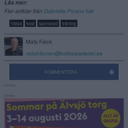
Läs mer:
Fler artiklar från
Gabriella Picano här
hälsa
kost
sponsrad
träning
Mats Falck
redaktionen@battrestadsdel.se
KOMMENTERA
Annons:
Annons: