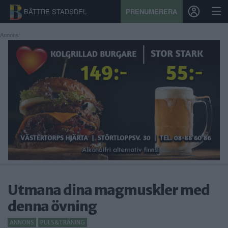
BÄTTRE STADSDEL
PRENUMERERA
Annons:
START
STADSDEL
PRENUMERATION
SPORT
ÅSIKTER
KALENDER
Utmana dina magmuskler med
KONTAKT
denna övning
SAMARBETEN
ANNONS
PULS&TRÄNING