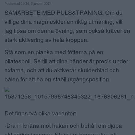
Publicerad 19:34, 6 januari 2017
ANNONSERA
SAMARBETE MED PULS&TRÄNING. Om du
vill ge dina magmuskler en riktig utmaning, vill
NÄRINGSLIV
jag tipsa om denna övning, som också kräver en
MER
stark aktivering av hela kroppen.
Stå som en planka med fötterna på en
pilatesboll. Se till att dina händer är precis under
axlarna, och att du aktiverar skulderblad och
bålen för att ha en stabil utgångsposition.
Det finns två olika varianter:
-Dra in knäna mot hakan och behåll din djupa
aktivering i magen. Sträck ut benen utan att