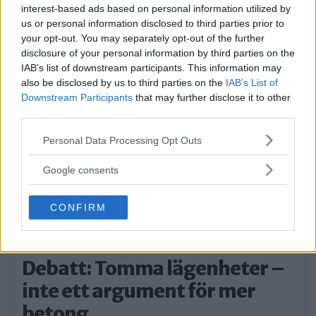
DEBATT. Strandvägen är i dag en av
interest-based ads based on personal information utilized by
us or personal information disclosed to third parties prior to
Stockholms […]
your opt-out. You may separately opt-out of the further
disclosure of your personal information by third parties on the
Publicerad 07:01, 31 juli 2026
IAB’s list of downstream participants. This information may
also be disclosed by us to third parties on the
IAB’s List of
Man anhållen efter våldsdåd i
Downstream Participants
that may further disclose it to other
third parties.
villa
Please note that this website/app uses one or more Google
Personal Data Processing Opt Outs
På torsdagsmorgonen grep polisen en man
services and may gather and store information including but
som tagit […]
not limited to your visit or usage behaviour. You may click to
Google consents
grant or deny consent to Google and its third-party tags to
Publicerad 09:53, 30 juli 2026
use your data for below specified purposes in below Google
CONFIRM
consent section.
Annons:
Debatt: Tomma lägenheter –
inte ett argument för mer
betong