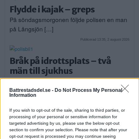
Flydde i kajak – greps
På söndagsmorgonen följde polisen en man
på Långsjön […]
Publicerad 13:35, 2 augusti 2026
Bråk på idrottsplats – två
män till sjukhus
På lördagseftermiddagen skadades två
personer i Sätra med […]
Battrestadsdel.se -
Do Not Process My Personal
Information
Publicerad 16:30, 1 augusti 2026
If you wish to opt-out of the sale, sharing to third parties, or
processing of your personal or sensitive information for
Debatt: C: Så förvandlar vi
targeted advertising by us, please use the below opt-out
Strandvägen till en grön oas
section to confirm your selection. Please note that after your
opt-out request is processed you may continue seeing