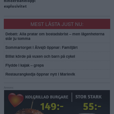
hinderbanelopp:
explosivitet
MEST LÄSTA JUST NU:
Debatt: Alla pratar om bostadsbrist – men lägenheterna
står ju tomma
Sommartorget i Älvsjö öppnar: Familjärt
Bilist körde på vuxen och barn på cykel
Flydde i kajak – greps
Restaurangkedja öppnar nytt i Marievik
Annons: