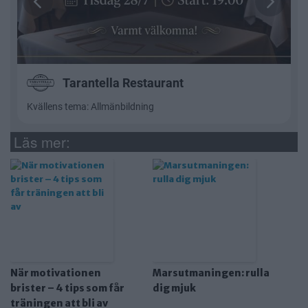
Läs mer:
När motivationen
Marsutmaningen: rulla
brister – 4 tips som får
dig mjuk
träningen att bli av