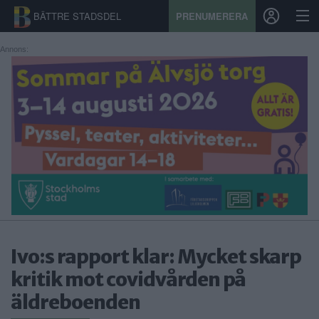
BÄTTRE STADSDEL
PRENUMERERA
Annons:
START
STADSDEL
PRENUMERATION
SPORT
ÅSIKTER
KALENDER
Ivo:s rapport klar: Mycket skarp
kritik mot covidvården på
KONTAKT
äldreboenden
SAMARBETEN