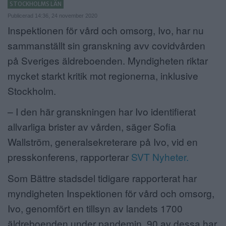
STOCKHOLMS LÄN
ANNONSERA
Publicerad 14:36, 24 november 2020
Inspektionen för vård och omsorg, Ivo, har nu
NÄRINGSLIV
sammanställt sin granskning avv covidvården
på Sveriges äldreboenden. Myndigheten riktar
MER
mycket starkt kritik mot regionerna, inklusive
Stockholm.
– I den här granskningen har Ivo identifierat
allvarliga brister av vården, säger Sofia
Wallström, generalsekreterare på Ivo, vid en
presskonferens, rapporterar
SVT Nyheter.
Som Bättre stadsdel tidigare rapporterat har
myndigheten Inspektionen för vård och omsorg,
Ivo, genomfört en tillsyn av landets 1700
äldreboenden under pandemin. 90 av dessa har