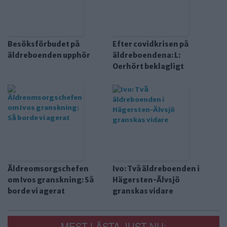
Besöksförbudet på
Efter covidkrisen på
äldreboenden upphör
äldreboendena: L:
Oerhört beklagligt
Äldreomsorgschefen
Ivo: Två äldreboenden i
om Ivos granskning: Så
Hägersten-Älvsjö
borde vi agerat
granskas vidare
MEST LÄSTA JUST NU: