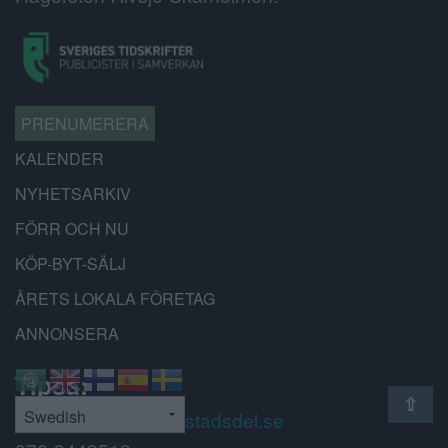
PRENUMERERA
KALENDER
NYHETSARKIV
FÖRR OCH NU
KÖP-BYT-SÄLJ
ÅRETS LOKALA FÖRETAG
ANNONSERA
Tipsa:
⇧
redaktionen@battrestadsdel.se