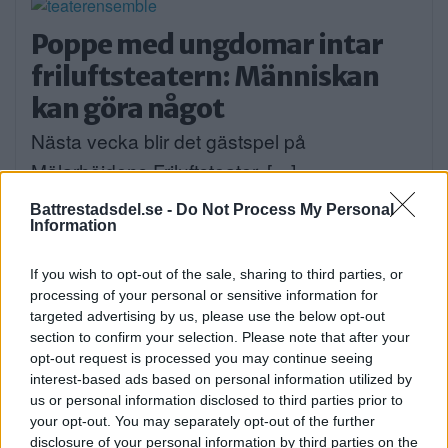
Poppe med ungdomar intar
friluftsteatern: Människan
kan göra något
Nästa vecka blir det gästspel på
Mälarhöjdens Friluftsteater. […]
Publicerad 07:08, 7 augusti 2026
Battrestadsdel.se -
Do Not Process My Personal
Information
Elsparkcyklister till sjukhus
If you wish to opt-out of the sale, sharing to third parties, or
processing of your personal or sensitive information for
efter olycka
targeted advertising by us, please use the below opt-out
På onsdagskvällen körde en elsparkcykel in
section to confirm your selection. Please note that after your
opt-out request is processed you may continue seeing
i en […]
interest-based ads based on personal information utilized by
us or personal information disclosed to third parties prior to
Publicerad 09:51, 6 augusti 2026
your opt-out. You may separately opt-out of the further
disclosure of your personal information by third parties on the