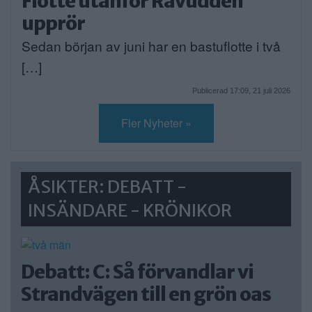
Flotte utanför Rävudden
upprör
Sedan början av juni har en bastuflotte i två
[…]
Publicerad 17:09, 21 juli 2026
Fler Nyheter »
ÅSIKTER: DEBATT -
INSÄNDARE - KRÖNIKOR
Debatt: C: Så förvandlar vi
Strandvägen till en grön oas