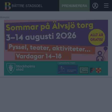
BÄTTRE STADSDEL
PRENUMERERA
Annons:
START
STADSDEL
PRENUMERATION
SPORT
ÅSIKTER
KALENDER
KONTAKT
SAMARBETEN