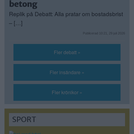
betong
Replik på Debatt: Alla pratar om bostadsbrist
– […]
Publicerad 10:21, 29 juli 2026
Fler debatt »
Fler insändare »
Fler krönikor »
SPORT