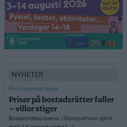
NYHETER
Priser på bostadsrätter faller
– villor stiger
Bostadsrättspriserna i Storstockholm sjönk
med 2,5 procent under […]