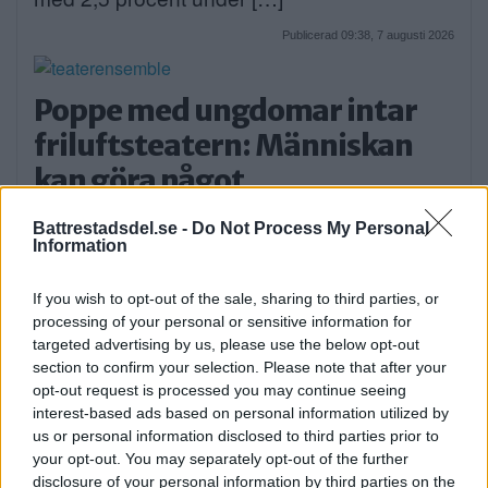
Publicerad 09:38, 7 augusti 2026
Poppe med ungdomar intar
friluftsteatern: Människan
kan göra något
Nästa vecka blir det gästspel på
Battrestadsdel.se -
Do Not Process My Personal
Mälarhöjdens Friluftsteater. […]
Information
Publicerad 07:08, 7 augusti 2026
If you wish to opt-out of the sale, sharing to third parties, or
processing of your personal or sensitive information for
targeted advertising by us, please use the below opt-out
Elsparkcyklister till sjukhus
section to confirm your selection. Please note that after your
efter olycka
opt-out request is processed you may continue seeing
interest-based ads based on personal information utilized by
På onsdagskvällen körde en elsparkcykel in
us or personal information disclosed to third parties prior to
i en […]
your opt-out. You may separately opt-out of the further
disclosure of your personal information by third parties on the