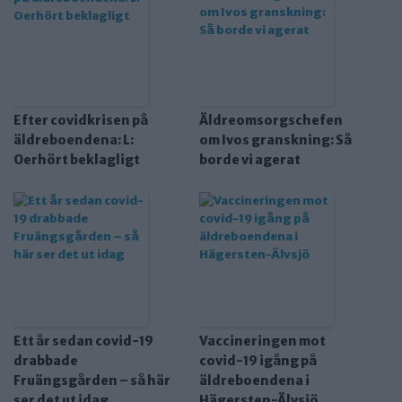
Efter covidkrisen på
Äldreomsorgschefen
äldreboendena: L:
om Ivos granskning: Så
Oerhört beklagligt
borde vi agerat
Ett år sedan covid-19
Vaccineringen mot
drabbade
covid-19 igång på
Fruängsgården – så här
äldreboendena i
ser det ut idag
Hägersten-Älvsjö