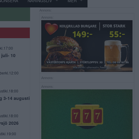
NONSERA
NÄRINGSLIV
MER
Annons:
Annons:
kl.17:00
uli- 10
berkl.12:00
Annons:
Annons:
stikl.18:00
g 3-14 augusti
stikl.18:00
vsjö 2026
tikl.19:00