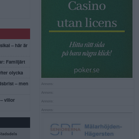
sikal – här är
r: Familjärt
efter olycka
dsbrist – men
Annons:
Annons:
– villor
Annons:
Annons:
 Stadsdels