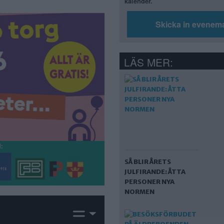
kalender.
Skicka in evenem
LÄS MER:
SÅ BLIR ÅRETS
JULFIRANDE: ÅTTA
PERSONER NYA
NORMEN