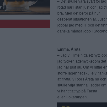
– Det skulle vara svårt för jag
rotad här i stan just och jag tr
bra. Men det beror på hur
desperat situationen är. Just 
jobbar jag med IT och det fin
ganska många jobb i Stockho
Emma, Årsta
– Jag vill inte hitta ett nytt job
jag tycker jättemycket om det
jag har just nu. Om vi hittar e
större lägenhet skulle vi tänk
att flytta. Vi bor i Årsta nu och
skulle vilja stanna i söder om
vi har tittat typ på Farsta
eller Hökarängen.