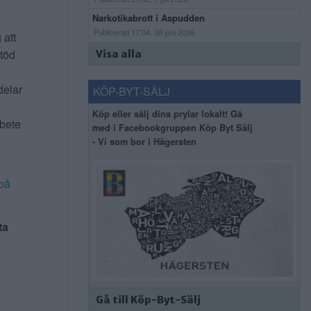
Narkotikabrott i Aspudden
Publicerad 17:04, 28 juni 2026
 att
stöd
Visa alla
delar
KÖP-BYT-SÄLJ
Köp eller sälj dina prylar lokalt! Gå
rbete
med i Facebookgruppen Köp Byt Sälj
- Vi som bor i Hägersten
på
ta
Gå till Köp-Byt-Sälj