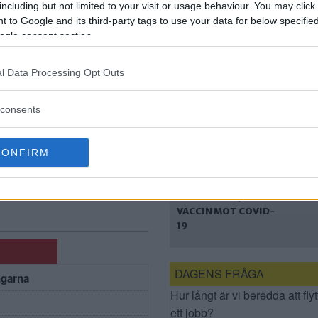
SAMHÄLLSFARLIG
including but not limited to your visit or usage behaviour. You may click 
SJUKDOM
 to Google and its third-party tags to use your data for below specifi
ogle consent section.
l Data Processing Opt Outs
consents
r
Folkhälsomyndigheten:
CONFIRM
snart
Därför ska barn nu
FOLKHÄLSOMYNDIGH
erbjudas vaccin mot
ETEN: DÄRFÖR SKA
covid-19
BARN NU ERBJUDAS
VACCIN MOT COVID-
19
DAGENS FRÅGA
ngarna
Hur långt är vi beredda att flyt
ett jobb?