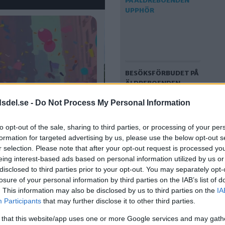
BESÖKSFÖRBUDET PÅ
ÄLDREBOENDEN
UPPHÖR
dsdel.se -
Do Not Process My Personal Information
to opt-out of the sale, sharing to third parties, or processing of your per
formation for targeted advertising by us, please use the below opt-out s
r selection. Please note that after your opt-out request is processed y
eing interest-based ads based on personal information utilized by us or
disclosed to third parties prior to your opt-out. You may separately opt-
losure of your personal information by third parties on the IAB’s list of
. This information may also be disclosed by us to third parties on the
IA
ALLA RESTRIKTIONER
Participants
that may further disclose it to other third parties.
HÄVS – COVID-19
 that this website/app uses one or more Google services and may gath
SNART INTE LÄNGRE