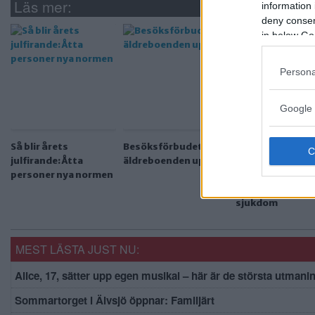
Läs mer:
information 
deny consent
in below Go
Persona
Google 
Så blir årets
Besöksförbudet på
Alla restriktione
julfirande: Åtta
äldreboenden upphör
hävs – covid-19 
personer nya normen
inte längre
samhällsfarlig
sjukdom
MEST LÄSTA JUST NU:
Alice, 17, sätter upp egen musikal – här är de största utmani
Sommartorget i Älvsjö öppnar: Familjärt