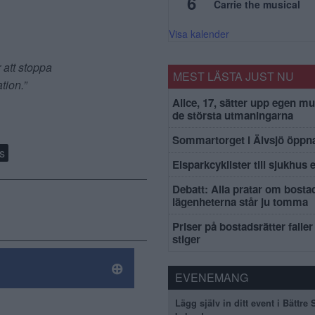
6
Carrie the musical
Visa kalender
 att stoppa
MEST LÄSTA JUST NU
tion.”
Alice, 17, sätter upp egen mu
de största utmaningarna
Sommartorget i Älvsjö öppna
s
Elsparkcyklister till sjukhus 
Debatt: Alla pratar om bosta
lägenheterna står ju tomma
Priser på bostadsrätter faller 
stiger
EVENEMANG
Lägg själv in ditt event i Bättre