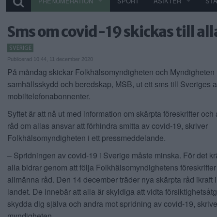
PRENUMERATION
SPORT
ÅSIKTER
ST
Sms om covid-19 skickas till al
SVERIGE
Publicerad 10:44, 11 december 2020
På måndag skickar Folkhälsomyndigheten och Myndigheten 
samhällsskydd och beredskap, MSB, ut ett sms till Sveriges a
mobiltelefonabonnenter.
Syftet är att nå ut med information om skärpta föreskrifter oc
råd om allas ansvar att förhindra smitta av covid-19, skriver
Folkhälsomyndigheten i ett pressmeddelande.
– Spridningen av covid-19 i Sverige måste minska. För det krä
alla bidrar genom att följa Folkhälsomyndighetens föreskrifte
allmänna råd. Den 14 december träder nya skärpta råd ikraft i
landet. De innebär att alla är skyldiga att vidta försiktighetsåtg
skydda dig själva och andra mot spridning av covid-19, skrive
myndigheten.