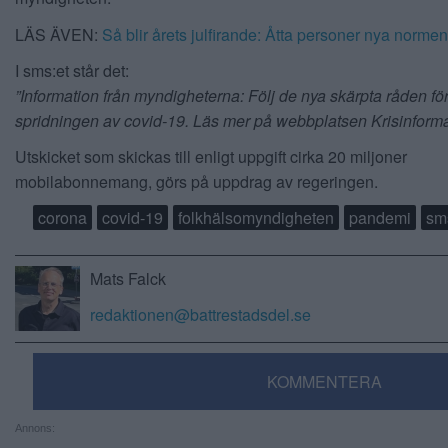
LÄS ÄVEN:
Så blir årets julfirande: Åtta personer nya normen
I sms:et står det:
”Information från myndigheterna: Följ de nya skärpta råden för
spridningen av covid-19. Läs mer på webbplatsen Krisinforma
Utskicket som skickas till enligt uppgift cirka 20 miljoner
mobilabonnemang, görs på uppdrag av regeringen.
corona
covid-19
folkhälsomyndigheten
pandemi
sm
Mats Falck
redaktionen@battrestadsdel.se
KOMMENTERA
Annons: