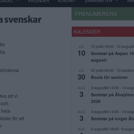
ADSDEL
KALENDER
KONTAKT
SAMARBETEN
AN
PRENUMERERA
la svenskar
KALENDER
för
10 julikl.16:00
-
10 augusti
JUL
10
lla
Sommar på Aspen 10 j
augusti
h allmänna
30 julikl.08:00
-
10 septem
JUL
30
Boule för seniorer
3 augustikl.14:00
-
14 augu
AUG
3
Sommar på Älvsjötor
vs att vi
2026
r och
 hela
3 augustikl.14:00
-
14 augu
AUG
3
ärder för att
Sommar på torget Äl
r
6 augustikl.19:00
-
8 augus
AUG