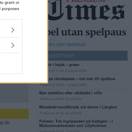
to grant or
ed purposes
Casinon utan spelpaus
POLISNOTISER
Flydde i kajak – greps
Publicerad 13:35, 2 augusti 2026
Bråk på idrottsplats – två män till sjukhus
Publicerad 16:30, 1 augusti 2026
Man anhållen efter våldsdåd i villa
Publicerad 09:53, 30 juli 2026
Misstänkt mordförsök vid damm i Långbro
Publicerad 20:45, 24 juli 2026
Polisen: Två ingripanden på tisdagen – i
ta för
Midsommarkransen och Liljeholmen
Publicerad 21:02, 7 juli 2026