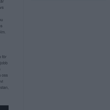
 är
ivs
nu
ns
lm.
b för
 jobb
n
a oss
 vi
 stan,