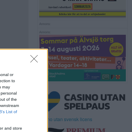
Annons:
Annons:
sonal or
ection to
ou may
 personal
out of the
 downstream
B’s List of
Casino utan svensk licens
er and store