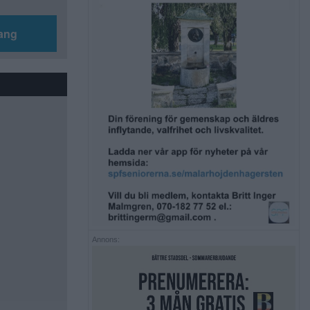
ang
Annons: