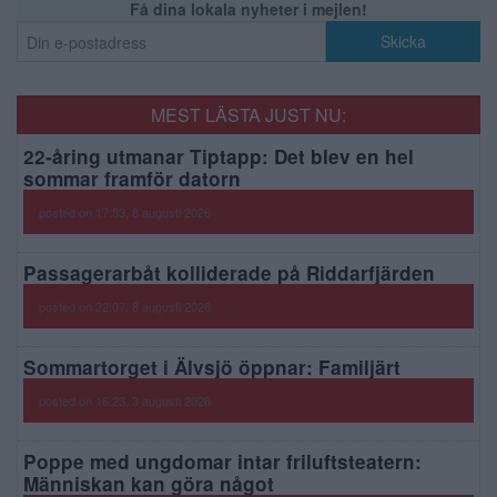
Få dina lokala nyheter i mejlen!
MEST LÄSTA JUST NU:
22-åring utmanar Tiptapp: Det blev en hel
sommar framför datorn
posted on 17:53, 8 augusti 2026
Passagerarbåt kolliderade på Riddarfjärden
posted on 22:07, 8 augusti 2026
Sommartorget i Älvsjö öppnar: Familjärt
posted on 16:23, 3 augusti 2026
Poppe med ungdomar intar friluftsteatern:
Människan kan göra något