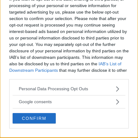
processing of your personal or sensitive information for
ASPUDDEN
targeted advertising by us, please use the below opt-out
Nu börjar det hända saker kring nya kulturhuset
section to confirm your selection. Please note that after your
[…]
opt-out request is processed you may continue seeing
interest-based ads based on personal information utilized by
Publicerad 10:43, 12 november 2019
us or personal information disclosed to third parties prior to
your opt-out. You may separately opt-out of the further
disclosure of your personal information by third parties on the
Biocafé Tellus: Max och Maja på
IAB’s list of downstream participants. This information may
det magiska museet
also be disclosed by us to third parties on the
IAB’s List of
Downstream Participants
that may further disclose it to other
Från skaparna av Space Dogs kommer en ny
third parties.
spännande berättelse […]
Please note that this website/app uses one or more Google
Personal Data Processing Opt Outs
services and may gather and store information including but
Publicerad 14:31, 12 oktober 2019
not limited to your visit or usage behaviour. You may click to
Google consents
Annons:
grant or deny consent to Google and its third-party tags to
use your data for below specified purposes in below Google
CONFIRM
consent section.