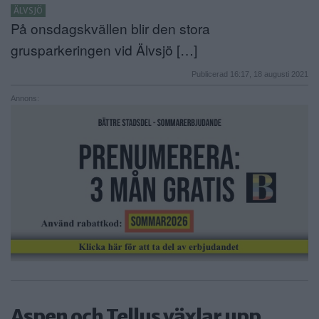
ÄLVSJÖ
På onsdagskvällen blir den stora
grusparkeringen vid Älvsjö […]
Publicerad 16:17, 18 augusti 2021
Annons:
Aspen och Tellus växlar upp