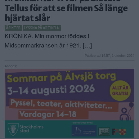
Tellus för att se filmen Så länge
ANNONSERA
hjärtat slår
NÄRINGSLIV
ÅSIKTER
LYSSNA PÅ ARTIKELN
KRÖNIKA. Min mormor föddes i
MER
Midsommarkransen år 1921. […]
Publicerad 14:57, 1 oktober 2024
Annons: