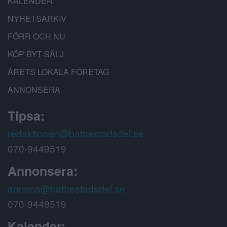
KALENDER
NYHETSARKIV
FÖRR OCH NU
KÖP-BYT-SÄLJ
ÅRETS LOKALA FÖRETAG
ANNONSERA
Tipsa:
redaktionen@battrestadsdel.se
070-9449519
Annonsera:
annons@battrestadsdel.se
070-9449519
Kalender: