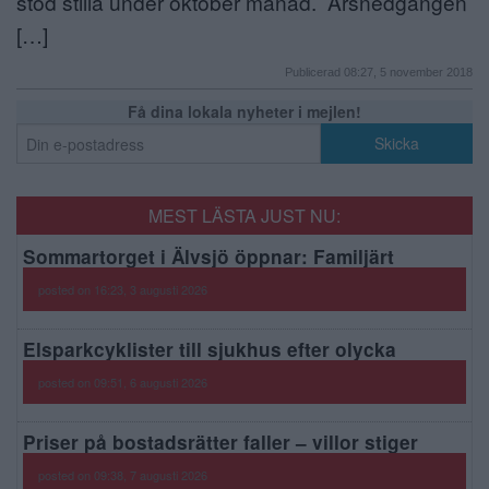
stod stilla under oktober månad. Årsnedgången
[…]
Publicerad 08:27, 5 november 2018
Få dina lokala nyheter i mejlen!
MEST LÄSTA JUST NU:
Sommartorget i Älvsjö öppnar: Familjärt
posted on 16:23, 3 augusti 2026
Elsparkcyklister till sjukhus efter olycka
posted on 09:51, 6 augusti 2026
Priser på bostadsrätter faller – villor stiger
posted on 09:38, 7 augusti 2026