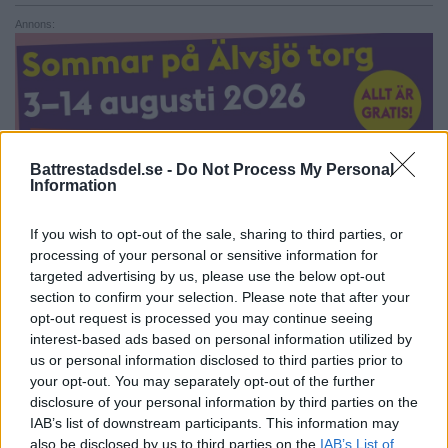
Annons:
Battrestadsdel.se -
Do Not Process My Personal
Information
If you wish to opt-out of the sale, sharing to third parties, or
processing of your personal or sensitive information for
targeted advertising by us, please use the below opt-out
section to confirm your selection. Please note that after your
opt-out request is processed you may continue seeing
”Helt galen budgivning”
interest-based ads based on personal information utilized by
us or personal information disclosed to third parties prior to
HÄGERSTEN
LILJEHOLMEN
your opt-out. You may separately opt-out of the further
Bostadspriserna ökar stadigt i Hägersten och
disclosure of your personal information by third parties on the
Liljeholmen. Under det […]
IAB’s list of downstream participants. This information may
also be disclosed by us to third parties on the
IAB’s List of