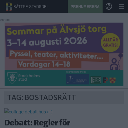
BÄTTRE STADSDEL
PRENUMERERA
Annons:
START
STADSDEL
PRENUMERATION
SPORT
ÅSIKTER
TAG: BOSTADSRÄTT
KALENDER
KONTAKT
Debatt: Regler för
SAMARBETEN