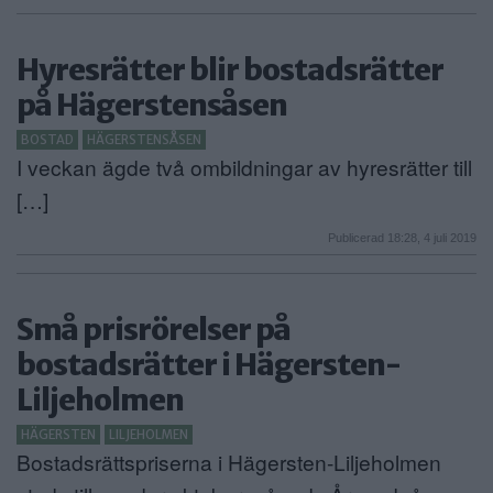
Hyresrätter blir bostadsrätter
på Hägerstensåsen
BOSTAD
HÄGERSTENSÅSEN
I veckan ägde två ombildningar av hyresrätter till
[…]
Publicerad 18:28, 4 juli 2019
Små prisrörelser på
bostadsrätter i Hägersten-
Liljeholmen
HÄGERSTEN
LILJEHOLMEN
Bostadsrättspriserna i Hägersten-Liljeholmen