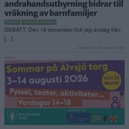
andrahandsuthyrning bidrar till
ANNONSERA
vräkning av barnfamiljer
NÄRINGSLIV
ÅSIKTER
LYSSNA PÅ ARTIKELN
DEBATT. Den 18 december fick jag avslag från
MER
[…]
Publicerad 13:46, 10 januari 2024
Annons: