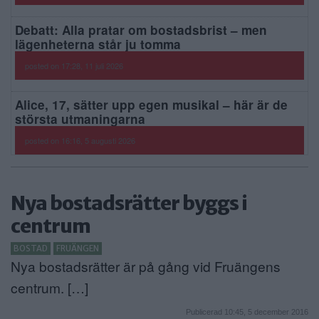
Debatt: Alla pratar om bostadsbrist – men
lägenheterna står ju tomma
posted on 17:28, 11 juli 2026
Alice, 17, sätter upp egen musikal – här är de
största utmaningarna
posted on 16:16, 5 augusti 2026
Nya bostadsrätter byggs i
centrum
BOSTAD
FRUÄNGEN
Nya bostadsrätter är på gång vid Fruängens
centrum. […]
Publicerad 10:45, 5 december 2016