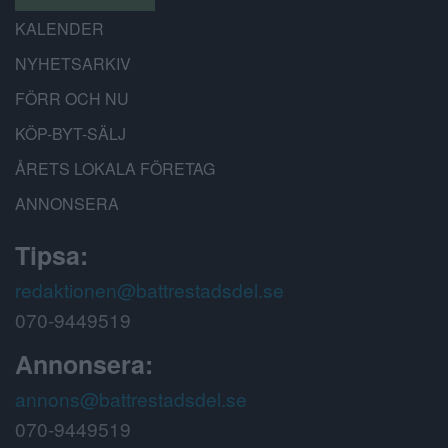
KALENDER
NYHETSARKIV
FÖRR OCH NU
KÖP-BYT-SÄLJ
ÅRETS LOKALA FÖRETAG
ANNONSERA
Tipsa:
redaktionen@battrestadsdel.se
070-9449519
Annonsera:
annons@battrestadsdel.se
070-9449519