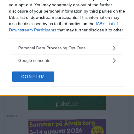
your opt-out. You may separately opt-out of the further
disclosure of your personal information by third parties on the
IAB’s list of downstream participants. This information may
also be disclosed by us to third parties on the
IAB’s List of
Downstream Participants
that may further disclose it to other
third parties.
Please note that this website/app uses one or more Google
Personal Data Processing Opt Outs
services and may gather and store information including but
not limited to your visit or usage behaviour. You may click to
Google consents
grant or deny consent to Google and its third-party tags to
use your data for below specified purposes in below Google
CONFIRM
consent section.
Annons: