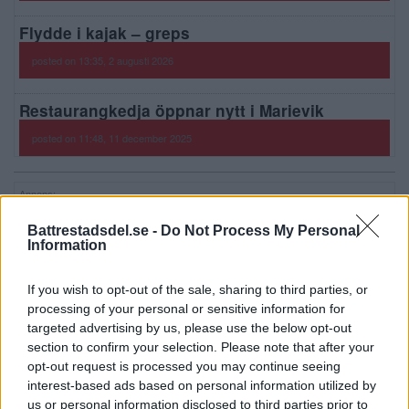
Flydde i kajak – greps
posted on 13:35, 2 augusti 2026
Restaurangkedja öppnar nytt i Marievik
posted on 11:48, 11 december 2025
Annons:
Annons:
Battrestadsdel.se -
Do Not Process My Personal
Information
Annons:
If you wish to opt-out of the sale, sharing to third parties, or
processing of your personal or sensitive information for
targeted advertising by us, please use the below opt-out
section to confirm your selection. Please note that after your
opt-out request is processed you may continue seeing
interest-based ads based on personal information utilized by
us or personal information disclosed to third parties prior to
Annons: