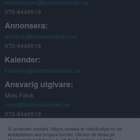
redaktionen@battrestadsdel.se
070-9449519
Annonsera:
annons@battrestadsdel.se
070-9449519
Kalender:
kalender@battrestadsdel.se
Ansvarig utgivare:
Mats Falck
mats@battrestadsdel.se
070-9449519
Följ oss på:
Vi använder cookies. Några cookies är nödvändiga för att
webbplatsen ska fungera korrekt. Genom att klicka på
"Acceptera" godkänner du att ALLA cookies används.