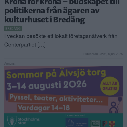
Krona för krona – budskapet till
ANNONSERA
politikerna från ägaren av
kulturhuset i Bredäng
NÄRINGSLIV
BREDÄNG
MER
I veckan besökte ett lokalt företagsnätverk från
Centerpartiet […]
Publicerad 08:08, 8 juni 2025
Annons: