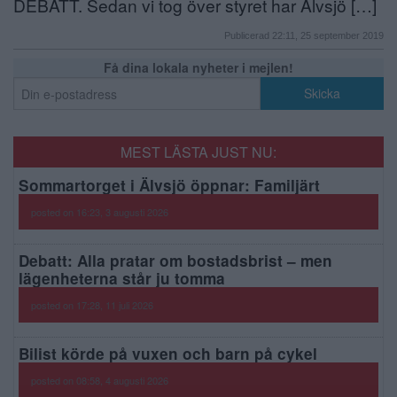
DEBATT. Sedan vi tog över styret har Älvsjö […]
Publicerad 22:11, 25 september 2019
Få dina lokala nyheter i mejlen!
MEST LÄSTA JUST NU:
Sommartorget i Älvsjö öppnar: Familjärt
posted on 16:23, 3 augusti 2026
Debatt: Alla pratar om bostadsbrist – men
lägenheterna står ju tomma
posted on 17:28, 11 juli 2026
Bilist körde på vuxen och barn på cykel
posted on 08:58, 4 augusti 2026