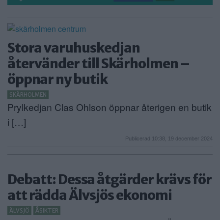
Stora varuhuskedjan
återvänder till Skärholmen –
öppnar ny butik
SKÄRHOLMEN
Prylkedjan Clas Ohlson öppnar återigen en butik
i […]
Publicerad 10:38, 19 december 2024
Debatt: Dessa åtgärder krävs för
att rädda Älvsjös ekonomi
ÄLVSJÖ
ÅSIKTER