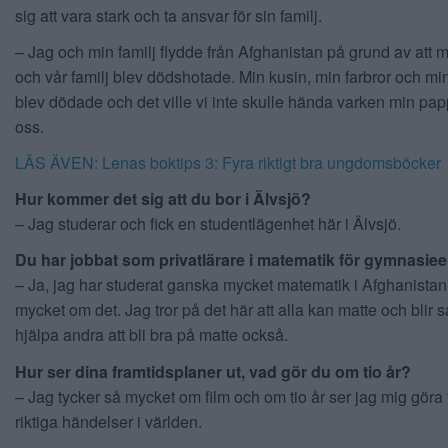
sig att vara stark och ta ansvar för sin familj.
– Jag och min familj flydde från Afghanistan på grund av att 
och vår familj blev dödshotade. Min kusin, min farbror och mi
blev dödade och det ville vi inte skulle hända varken min pap
oss.
LÄS ÄVEN: Lenas boktips 3: Fyra riktigt bra ungdomsböcker
Hur kommer det sig att du bor i Älvsjö?
– Jag studerar och fick en studentlägenhet här i Älvsjö.
Du har jobbat som privatlärare i matematik för gymnasiee
– Ja, jag har studerat ganska mycket matematik i Afghanistan
mycket om det. Jag tror på det här att alla kan matte och blir s
hjälpa andra att bli bra på matte också.
Hur ser dina framtidsplaner ut, vad gör du om tio år?
– Jag tycker så mycket om film och om tio år ser jag mig göra
riktiga händelser i världen.