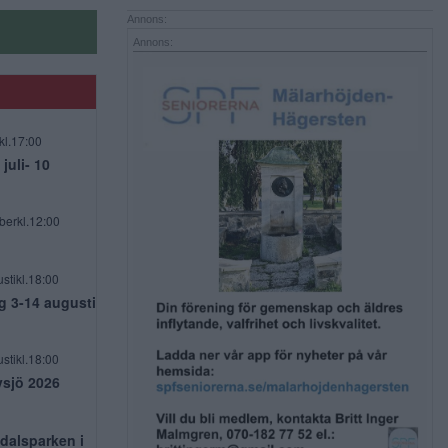
Annons:
Annons:
kl.17:00
uli- 10
berkl.12:00
stikl.18:00
g 3-14 augusti
stikl.18:00
vsjö 2026
dalsparken i