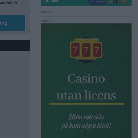
 Stadsdels
Annons:
Annons:
ang