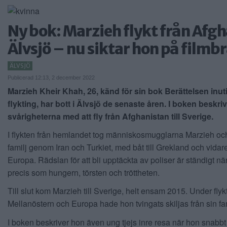
Ny bok: Marzieh flykt från Afgha
Älvsjö – nu siktar hon på film
ÄLVSJÖ
Publicerad 12:13, 2 december 2022
Marzieh Kheir Khah, 26, känd för sin bok Berättelsen inut
flykting, har bott i Älvsjö de senaste åren. I boken beskri
svårigheterna med att fly från Afghanistan till Sverige.
I flykten från hemlandet tog människosmugglarna Marzieh o
familj genom Iran och Turkiet, med båt till Grekland och vida
Europa. Rädslan för att bli upptäckta av poliser är ständigt n
precis som hungern, törsten och tröttheten.
Till slut kom Marzieh till Sverige, helt ensam 2015. Under fl
Mellanöstern och Europa hade hon tvingats skiljas från sin fam
I boken beskriver hon även ung tjejs inre resa när hon snabbt