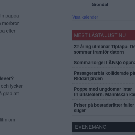
Gröndal
min pappa
Visa kalender
n morbror
pa eller
MEST LÄSTA JUST NU
22-åring utmanar Tiptapp: De
sommar framför datorn
Sommartorget i Älvsjö öppna
Passagerarbåt kolliderade på
lever?
Riddarfjärden
 och tycker
Poppe med ungdomar intar
å glad att
friluftsteatern: Människan k
Priser på bostadsrätter faller 
stiger
 film om
EVENEMANG