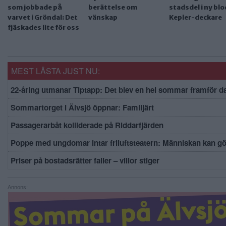
som jobbade på
berättelse om
stadsdel i ny bl
varvet i Gröndal: Det
vänskap
Kepler-deckare
fjäskades lite för oss
MEST LÄSTA JUST NU:
22-åring utmanar Tiptapp: Det blev en hel sommar framför d
Sommartorget i Älvsjö öppnar: Familjärt
Passagerarbåt kolliderade på Riddarfjärden
Poppe med ungdomar intar friluftsteatern: Människan kan g
Priser på bostadsrätter faller – villor stiger
Annons: