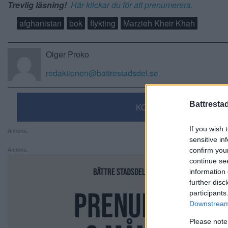
Trevlig läsning!
Här klickar du för att prenumerera.
afghanistan
bok
flykting
Marzieh Kheir Khah
Olger Proko
redaktionen@battrestadsdel.se
Battresta
KOMMENTERA
If you wish 
Annons:
sensitive in
confirm you
Annons:
continue se
information 
further disc
participants
Downstream 
Please note