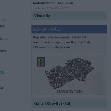
Narkotikabrott i Aspudden
Publicerad 17:04, 28 juni 2026
Visa alla
 att
stöd
KÖP-BYT-SÄLJ
Köp eller sälj dina prylar lokalt! Gå
delar
med i Facebookgruppen Köp Byt Sälj
- Vi som bor i Hägersten
rbete
på
ta
Gå till Köp-Byt-Sälj