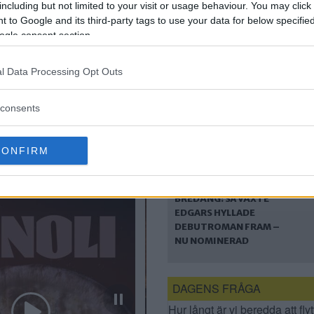
including but not limited to your visit or usage behaviour. You may click 
BÄTTRE STADSDEL I
 to Google and its third-party tags to use your data for below specifi
NY BLODIG KEPLER-
ogle consent section.
DECKARE
l Data Processing Opt Outs
consents
CONFIRM
FRÅN BELARUS TILL
BREDÄNG: SÅ VÄXTE
EDGARS HYLLADE
DEBUTROMAN FRAM –
NU NOMINERAD
DAGENS FRÅGA
Hur långt är vi beredda att flyt