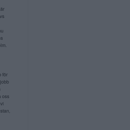
 är
ivs
nu
ns
lm.
b för
 jobb
n
a oss
 vi
 stan,