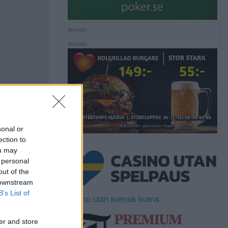
Annons:
Annons:
sonal or
ection to
ou may
 personal
out of the
 downstream
B’s List of
Casino utan svensk licens
er and store