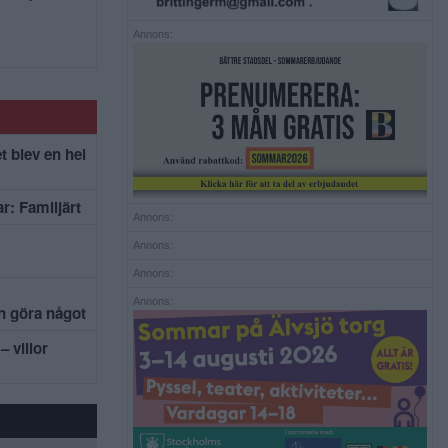
Annons:
t blev en hel
r: Familjärt
Annons:
Annons:
Annons:
Annons:
an göra något
– villor