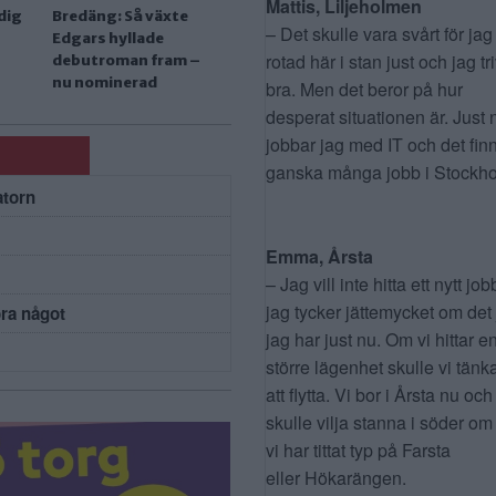
Mattis, Liljeholmen
odig
Bredäng: Så växte
– Det skulle vara svårt för jag
Edgars hyllade
rotad här i stan just och jag tr
debutroman fram –
nu nominerad
bra. Men det beror på hur
desperat situationen är. Just 
jobbar jag med IT och det fin
ganska många jobb i Stockho
atorn
Emma, Årsta
– Jag vill inte hitta ett nytt job
jag tycker jättemycket om det
öra något
jag har just nu. Om vi hittar e
större lägenhet skulle vi tänk
att flytta. Vi bor i Årsta nu och
skulle vilja stanna i söder om
vi har tittat typ på Farsta
eller Hökarängen.