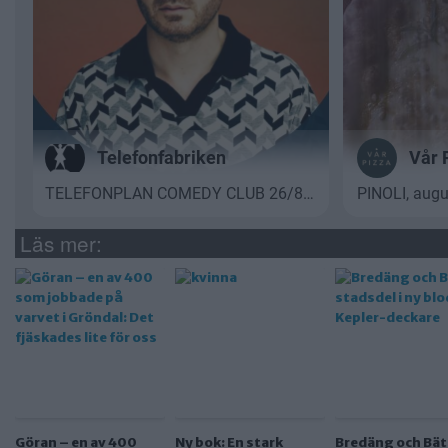
Läs mer:
Göran – en av 400
Ny bok: En stark
Bredäng och Bät