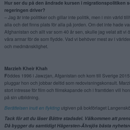
Hur ser du på den ändrade kursen i migrationspolitiken 
regeringen driver?
– Jag är inte politiker och gillar inte politik, men i min värld til
alla och det finns plats för alla på jorden. Om det inte hade vari
Afghanistan och allt var som 40 år sen, skulle jag velat att v
våra armar för de som flydde. Vad vi behöver mest av i världe
och medmänsklighet.
Marzieh Kheir Khah
F
öddes 1996 i Jawzjan, Afganistan och kom till Sverige 2015
pluggar hon och jobbar deltid som redovisningskonsult. Marzi
stort intresse för film och filmskapande och i framtiden vill ho
på sin utbildning.
Berättelsen inuti en flykting
utgiven på bokförlaget Langensk
Tack för att du läser Bättre stadsdel. Välkommen att pre
Då bygger du samtidigt Hägersten-Älvsjös bästa nyhetsr