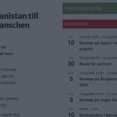
PRENUMERERA
nistan till
branschen
KALENDER
10 julikl.16:00
-
10 augusti
JUL
10
Sommar på Aspen 10 j
i en
augusti
ver hon
30 julikl.08:00
-
10 septem
JUL
30
Boule för seniorer
ch hennes
3 augustikl.14:00
-
14 augu
AUG
re genom
3
Sommar på Älvsjötor
ärvarande,
2026
3 augustikl.14:00
-
14 augu
AUG
3
ykten genom
Sommar på torget Äl
ilj.
09:30
-
11:30
AUG
10
 måste lära
Sommarsång i Sanna