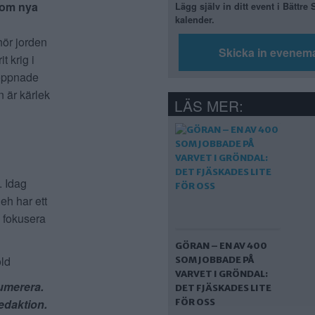
som nya
Lägg själv in ditt event i Bättre
kalender.
lhör jorden
Skicka in evenem
t krig i
i öppnade
n är kärlek
LÄS MER:
. Idag
eh har ett
n fokusera
GÖRAN – EN AV 400
öld
SOM JOBBADE PÅ
VARVET I GRÖNDAL:
numerera.
DET FJÄSKADES LITE
FÖR OSS
edaktion.