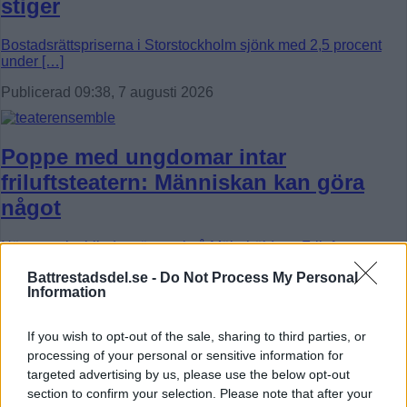
stiger
Bostadsrättspriserna i Storstockholm sjönk med 2,5 procent
under […]
Publicerad 09:38, 7 augusti 2026
Poppe med ungdomar intar
friluftsteatern: Människan kan göra
något
Nästa vecka blir det gästspel på Mälarhöjdens Friluftsteater.
[…]
Battrestadsdel.se -
Do Not Process My Personal
Information
Publicerad 07:08, 7 augusti 2026
Annons:
If you wish to opt-out of the sale, sharing to third parties, or
processing of your personal or sensitive information for
Elsparkcyklister till sjukhus efter
targeted advertising by us, please use the below opt-out
section to confirm your selection. Please note that after your
olycka