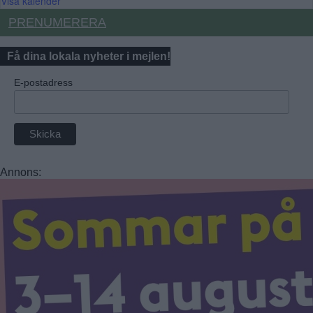
Visa kalender
PRENUMERERA
Få dina lokala nyheter i mejlen!
E-postadress
Annons: