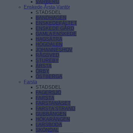
VÅRBERG
Enskede-Årsta-Vantör
STADSDEL
BANDHAGEN
ENSKEDEFÄLTET
ENSKEDE GÅRD
GAMLA ENSKEDE
HAGSÄTRA
HÖGDALEN
JOHANNESHOV
RÅGSVED
STUREBY
ÅRSTA
ÖRBY
ÖSTBERGA
Farsta
STADSDEL
FAGERSJÖ
FARSTA
FARSTANÄSET
FARSTA STRAND
GUBBÄNGEN
HÖKARÄNGEN
LARSBODA
SKÖNDAL