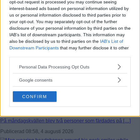
opt-out request is processed you may continue seeing
interest-based ads based on personal information utilized by
På onsdagskvällen körde en elsparkcykel in i en […]
us or personal information disclosed to third parties prior to
Publicerad 09:51, 6 augusti 2026
your opt-out. You may separately opt-out of the further
disclosure of your personal information by third parties on the
IAB’s list of downstream participants. This information may
also be disclosed by us to third parties on the
IAB’s List of
Alice, 17, sätter upp egen musikal –
Downstream Participants
that may further disclose it to other
här är de största utmaningarna
third parties.
Please note that this website/app uses one or more Google
Alice Stenberg är 17 år och har skrivit, […]
Personal Data Processing Opt Outs
services and may gather and store information including but
Publicerad 16:16, 5 augusti 2026
not limited to your visit or usage behaviour. You may click to
Google consents
grant or deny consent to Google and its third-party tags to
use your data for below specified purposes in below Google
CONFIRM
Bilist körde på vuxen och barn på
consent section.
cykel
På måndagskvällen blev två personer som färdades på […]
Publicerad 08:58, 4 augusti 2026