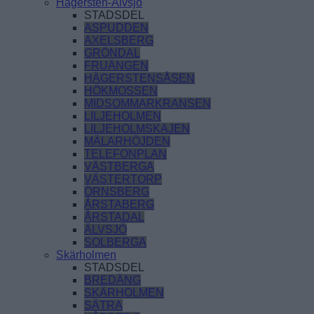
Hägersten-Älvsjö
STADSDEL
ASPUDDEN
AXELSBERG
GRÖNDAL
FRUÄNGEN
HÄGERSTENSÅSEN
HÖKMOSSEN
MIDSOMMARKRANSEN
LILJEHOLMEN
LILJEHOLMSKAJEN
MÄLARHÖJDEN
TELEFONPLAN
VÄSTBERGA
VÄSTERTORP
ÖRNSBERG
ÅRSTABERG
ÅRSTADAL
ÄLVSJÖ
SOLBERGA
Skärholmen
STADSDEL
BREDÄNG
SKÄRHOLMEN
SÄTRA