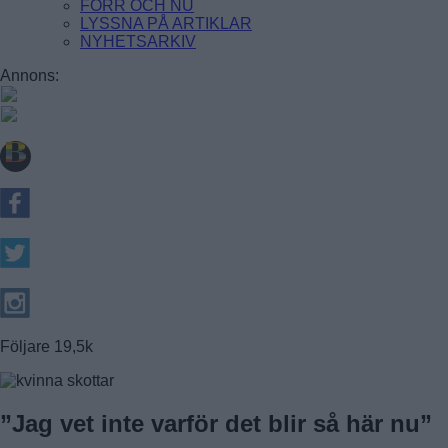
FÖRR OCH NU
LYSSNA PÅ ARTIKLAR
NYHETSARKIV
Farsta
Annons:
FAGERSJÖ
FARSTA
FARSTANÄSET
FARSTA STRAND
GUBBÄNGEN
HÖKARÄNGEN
LARSBODA
SKÖNDAL
SVEDMYRA (DEL AV)
TALLKROGEN
Följare
19,5k
”Jag vet inte varför det blir så här nu”