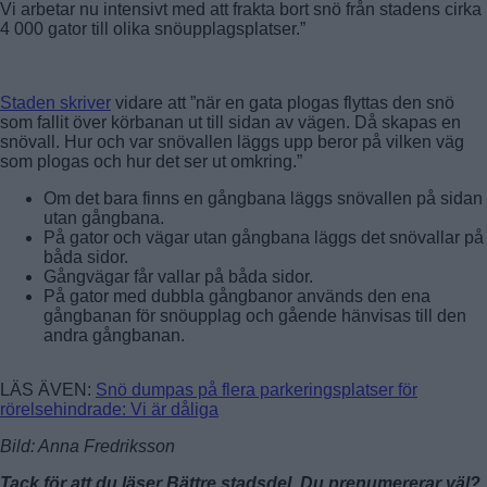
Vi arbetar nu intensivt med att frakta bort snö från stadens cirka
4 000 gator till olika snöupplagsplatser.”
Staden skriver
vidare att ”när en gata plogas flyttas den snö
som fallit över körbanan ut till sidan av vägen. Då skapas en
snövall. Hur och var snövallen läggs upp beror på vilken väg
som plogas och hur det ser ut omkring.”
Om det bara finns en gångbana läggs snövallen på sidan
utan gångbana.
På gator och vägar utan gångbana läggs det snövallar på
båda sidor.
Gångvägar får vallar på båda sidor.
På gator med dubbla gångbanor används den ena
gångbanan för snöupplag och gående hänvisas till den
andra gångbanan.
LÄS ÄVEN:
Snö dumpas på flera parkeringsplatser för
rörelsehindrade: Vi är dåliga
Bild: Anna Fredriksson
Tack för att du läser Bättre stadsdel. Du prenumererar väl?