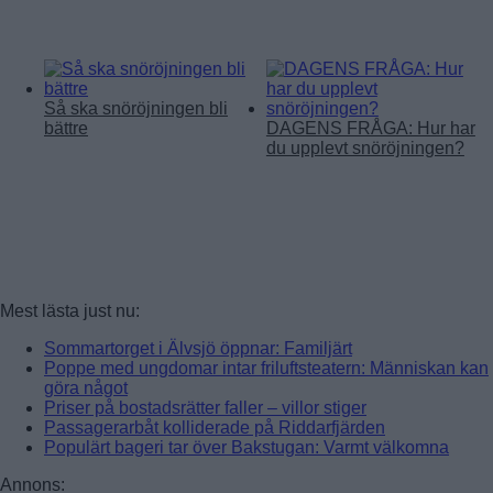
Så ska snöröjningen bli
bättre
DAGENS FRÅGA: Hur har
du upplevt snöröjningen?
Mest lästa just nu:
Sommartorget i Älvsjö öppnar: Familjärt
Poppe med ungdomar intar friluftsteatern: Människan kan
göra något
Priser på bostadsrätter faller – villor stiger
Passagerarbåt kolliderade på Riddarfjärden
Populärt bageri tar över Bakstugan: Varmt välkomna
Annons: