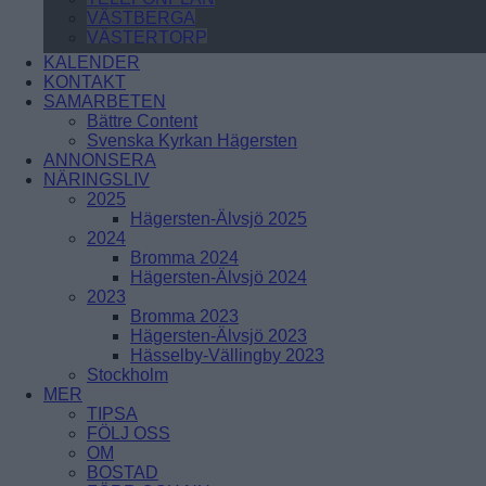
VÄSTBERGA
VÄSTERTORP
ÖRNSBERG
KALENDER
ÅRSTABERG
Skärholmen
KONTAKT
ÅRSTADAL
SAMARBETEN
ÄLVSJÖ
Bättre Content
BREDÄNG
SOLBERGA
Svenska Kyrkan Hägersten
SKÄRHOLMEN
ANNONSERA
SÄTRA
NÄRINGSLIV
VÅRBERG
2025
Hägersten-Älvsjö 2025
Enskede-Årsta-Vantör
2024
Bromma 2024
BANDHAGEN
Hägersten-Älvsjö 2024
ENSKEDEFÄLTET
2023
ENSKEDE GÅRD
Bromma 2023
GAMLA ENSKEDE
Hägersten-Älvsjö 2023
HAGSÄTRA
Hässelby-Vällingby 2023
HÖGDALEN
Stockholm
JOHANNESHOV
MER
RÅGSVED
TIPSA
STUREBY
FÖLJ OSS
ÅRSTA
OM
ÖRBY
BOSTAD
ÖSTBERGA