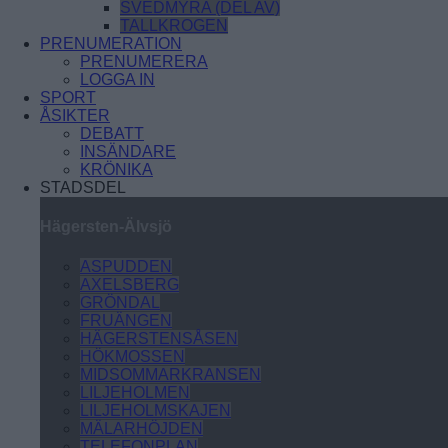
SVEDMYRA (DEL AV)
TALLKROGEN
PRENUMERATION
PRENUMERERA
LOGGA IN
SPORT
ÅSIKTER
DEBATT
INSÄNDARE
KRÖNIKA
STADSDEL
Hägersten-Älvsjö
ASPUDDEN
AXELSBERG
GRÖNDAL
FRUÄNGEN
HÄGERSTENSÅSEN
HÖKMOSSEN
MIDSOMMARKRANSEN
LILJEHOLMEN
LILJEHOLMSKAJEN
MÄLARHÖJDEN
TELEFONPLAN