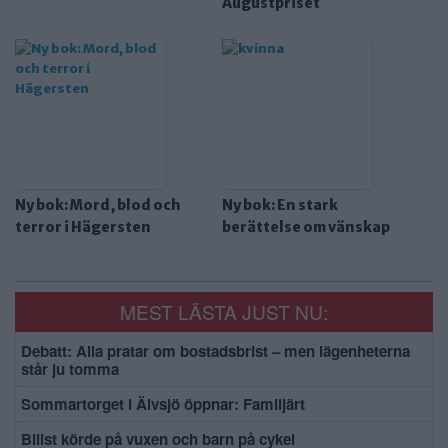
Augustpriset
Ny bok: Mord, blod och
Ny bok: En stark
terror i Hägersten
berättelse om vänskap
MEST LÄSTA JUST NU:
Debatt: Alla pratar om bostadsbrist – men lägenheterna
står ju tomma
Sommartorget i Älvsjö öppnar: Familjärt
Bilist körde på vuxen och barn på cykel