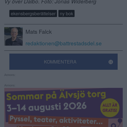
Vy över Dalbo. Foto: Jonas Widerberg
ekensbergsberättelser
ny bok
Mats Falck
redaktionen@battrestadsdel.se
KOMMENTERA
Annons:
Annons: