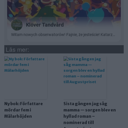
Läs mer:
Ny bok: Författare
Sista gången jag såg
mördar fem i
mamma — sorgen blev en
Mälarhöjden
hyllad roman –
nominerad till