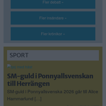
Fler debatt »
Fler insändare »
Fler krönikor »
SPORT
SM-guld i Ponnyallsvenskan
till Herrängen
SM-guld i Ponnyallsvenska 2026 går till Alice
Hammarlund […]