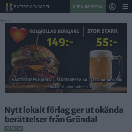
BÄTTRE STADSDEL
PRENUMERERA
Annons:
START
STADSDEL
PRENUMERATION
SPORT
ÅSIKTER
KALENDER
Nytt lokalt förlag ger ut okända
KONTAKT
berättelser från Gröndal
SAMARBETEN
GRÖNDAL