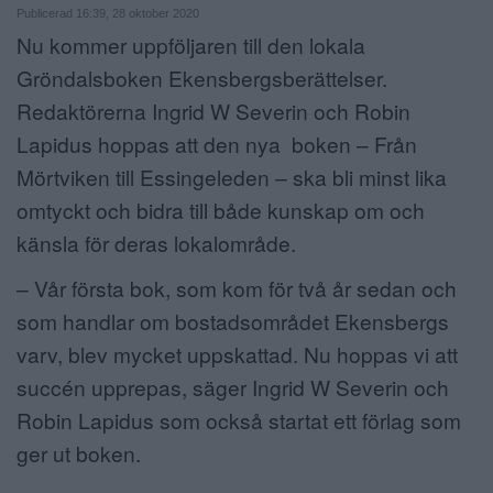
Publicerad 16:39, 28 oktober 2020
ANNONSERA
Nu kommer uppföljaren till den lokala
Gröndalsboken Ekensbergsberättelser.
NÄRINGSLIV
Redaktörerna Ingrid W Severin och Robin
MER
Lapidus hoppas att den nya boken – Från
Mörtviken till Essingeleden – ska bli minst lika
omtyckt och bidra till både kunskap om och
känsla för deras lokalområde.
– Vår första bok, som kom för två år sedan och
som handlar om bostadsområdet Ekensbergs
varv, blev mycket uppskattad. Nu hoppas vi att
succén upprepas, säger Ingrid W Severin och
Robin Lapidus som också startat ett förlag som
ger ut boken.