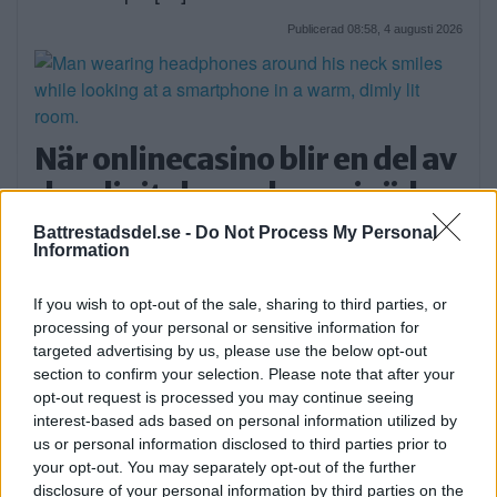
Publicerad 08:58, 4 augusti 2026
När onlinecasino blir en del av
den digitala vardagen i södra
Stockholm
Battrestadsdel.se -
Do Not Process My Personal
Information
EXTERN PARTNER. Södra Stockholm är en
del av […]
If you wish to opt-out of the sale, sharing to third parties, or
processing of your personal or sensitive information for
Publicerad 05:03, 4 augusti 2026
targeted advertising by us, please use the below opt-out
section to confirm your selection. Please note that after your
opt-out request is processed you may continue seeing
interest-based ads based on personal information utilized by
us or personal information disclosed to third parties prior to
your opt-out. You may separately opt-out of the further
Sommartorget i Älvsjö
disclosure of your personal information by third parties on the