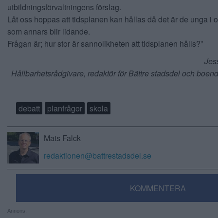
utbildningsförvaltningens förslag.
Låt oss hoppas att tidsplanen kan hållas då det är de unga i 
som annars blir lidande.
Frågan är; hur stor är sannolikheten att tidsplanen hålls?”
Jes
Hållbarhetsrådgivare, redaktör för Bättre stadsdel och boend
debatt
planfrågor
skola
Mats Falck
redaktionen@battrestadsdel.se
KOMMENTERA
Annons: