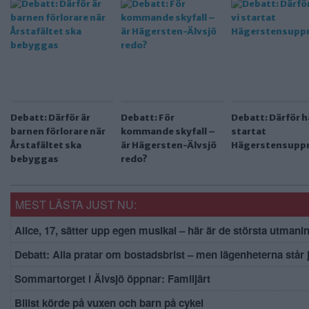
Debatt: Därför är
Debatt: För
Debatt: Därför ha
barnen förlorare när
kommande skyfall –
startat
Årstafältet ska
är Hägersten-Älvsjö
Hägerstensupp
bebyggas
redo?
MEST LÄSTA JUST NU:
Alice, 17, sätter upp egen musikal – här är de största utmani
Debatt: Alla pratar om bostadsbrist – men lägenheterna står
Sommartorget i Älvsjö öppnar: Familjärt
Bilist körde på vuxen och barn på cykel