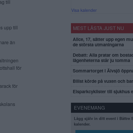
g till
Visa kalender
 upp till
MEST LÄSTA JUST NU
Alice, 17, sätter upp egen mu
enare än
de största utmaningarna
Debatt: Alla pratar om bosta
altningen
lägenheterna står ju tomma
ttshall för
Sommartorget i Älvsjö öppna
Bilist körde på vuxen och ba
arack för
Elsparkcyklister till sjukhus 
 skolans
EVENEMANG
Lägg själv in ditt event i Bättre
kalender.