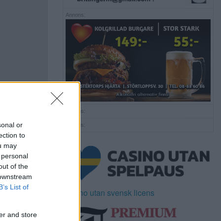
Annons:
Annons:
sonal or
Annons:
ection to
ou may
 personal
out of the
 downstream
B’s List of
Casino utan svensk licens
er and store