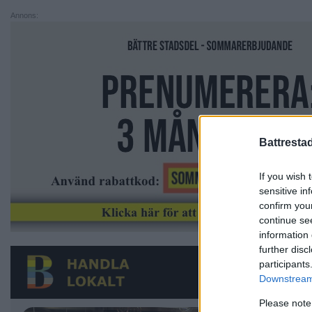
Annons:
Battresta
If you wish 
sensitive in
confirm you
continue se
information 
further disc
participants
Downstream 
Please note