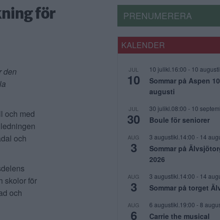
ning för
PRENUMERERA
KALENDER
10 julikl.16:00
-
10 augusti
JUL
r den
10
Sommar på Aspen 10 j
la
augusti
30 julikl.08:00
-
10 septem
JUL
ill och med
30
Boule för seniorer
nledningen
3 augustikl.14:00
-
14 augu
adal och
AUG
3
Sommar på Älvsjötor
2026
sdelens
3 augustikl.14:00
-
14 augu
AUG
h skolor för
3
Sommar på torget Äl
ad och
6 augustikl.19:00
-
8 augus
AUG
6
Carrie the musical