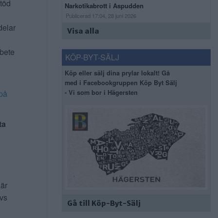
stöd
Narkotikabrott i Aspudden
Publicerad 17:04, 28 juni 2026
delar
Visa alla
rbete
KÖP-BYT-SÄLJ
Köp eller sälj dina prylar lokalt! Gå
med i Facebookgruppen Köp Byt Sälj
- Vi som bor i Hägersten
på
ta
 är
ivs
Gå till Köp-Byt-Sälj