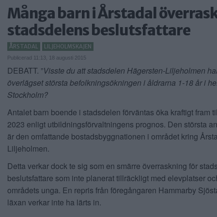
Många barn i Årstadal överrask
stadsdelens beslutsfattare
ÅRSTADAL
LILJEHOLMSKAJEN
Publicerad 11:13, 18 augusti 2015
DEBATT. ”
Visste du att stadsdelen Hägersten-Liljeholmen ha
överlägset största befolkningsökningen i åldrarna 1-18 år i he
Stockholm?
Antalet barn boende i stadsdelen förväntas öka kraftigt fram t
2023 enligt utbildningsförvaltningens prognos. Den största a
är den omfattande bostadsbyggnationen i området kring Årst
Liljeholmen.
Detta verkar dock te sig som en smärre överraskning för stad
beslutsfattare som inte planerat tillräckligt med elevplatser oc
områdets unga. En repris från föregångaren Hammarby Sjöst
läxan verkar inte ha lärts in.