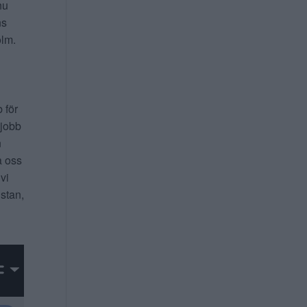
nu
ns
lm.
b för
 jobb
n
a oss
 vi
 stan,