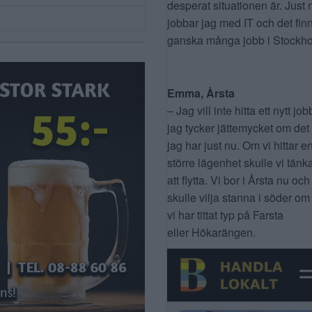
desperat situationen är. Just 
jobbar jag med IT och det fin
ganska många jobb i Stockho
Emma, Årsta
– Jag vill inte hitta ett nytt job
jag tycker jättemycket om det
jag har just nu. Om vi hittar e
större lägenhet skulle vi tänk
att flytta. Vi bor i Årsta nu och
skulle vilja stanna i söder om
vi har tittat typ på Farsta
eller Hökarängen.