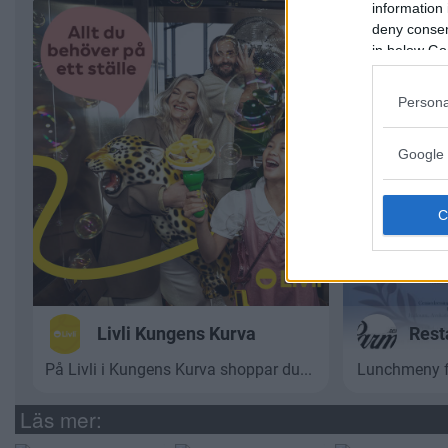
information 
deny consent
in below Go
Persona
Google 
Läs mer: