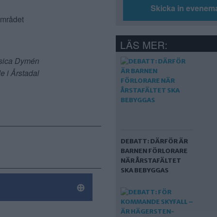
Skicka in evenem
området
LÄS MER:
sica Dymén
e i Årstadal
DEBATT: DÄRFÖR ÄR
BARNEN FÖRLORARE
NÄR ÅRSTAFÄLTET
SKA BEBYGGAS