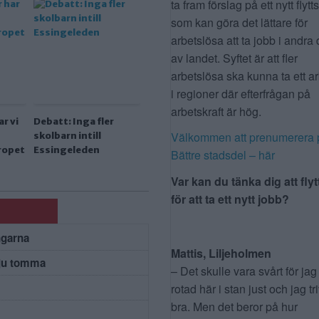
ta fram förslag på ett nytt flytt
som kan göra det lättare för
arbetslösa att ta jobb i andra 
av landet. Syftet är att fler
arbetslösa ska kunna ta ett a
i regioner där efterfrågan på
arbetskraft är hög.
r vi
Debatt: Inga fler
Välkommen att prenumerera 
skolbarn intill
ropet
Essingeleden
Bättre stadsdel – här
Var kan du tänka dig att flyt
för att ta ett nytt jobb?
ngarna
Mattis, Liljeholmen
 ju tomma
– Det skulle vara svårt för jag
rotad här i stan just och jag tr
bra. Men det beror på hur