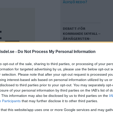
DEBATT: FÖR
KOMMANDE SKYFALL –
ÄR HÄGERSTEN-
ÄLVSJÖ REDO?
dsdel.se -
Do Not Process My Personal Information
to opt-out of the sale, sharing to third parties, or processing of your per
formation for targeted advertising by us, please use the below opt-out s
r selection. Please note that after your opt-out request is processed y
eing interest-based ads based on personal information utilized by us or
disclosed to third parties prior to your opt-out. You may separately opt-
losure of your personal information by third parties on the IAB’s list of
. This information may also be disclosed by us to third parties on the
IA
DEBATT: DÄRFÖR HAR
Participants
that may further disclose it to other third parties.
VI STARTAT
HÄGERSTENSUPPROP
 that this website/app uses one or more Google services and may gath
ET