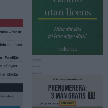
sikal – här är
dsbrist – men
r: Familjärt
Annons:
rn på cykel
Annons:
efter olycka
Annons:
 Stadsdels