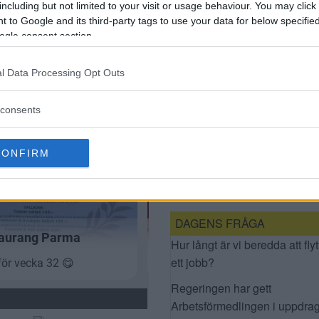
including but not limited to your visit or usage behaviour. You may click 
 to Google and its third-party tags to use your data for below specifi
ogle consent section.
l Data Processing Opt Outs
consents
DEBATT: INGA FLER
CONFIRM
SKOLBARN INTILL
ESSINGELEDEN
DAGENS FRÅGA
Hur långt är vi beredda att flyt
ett jobb?
Regeringen har gett
Arbetsförmedlingen i uppdrag