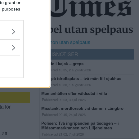
to grant or
ed purposes
Casinon utan spelpaus
POLISNOTISER
Flydde i kajak – greps
Publicerad 13:35, 2 augusti 2026
Bråk på idrottsplats – två män till sjukhus
Publicerad 16:30, 1 augusti 2026
Man anhållen efter våldsdåd i villa
Publicerad 09:53, 30 juli 2026
ta för
Misstänkt mordförsök vid damm i Långbro
Publicerad 20:45, 24 juli 2026
Polisen: Två ingripanden på tisdagen – i
Midsommarkransen och Liljeholmen
 att
Publicerad 21:02, 7 juli 2026