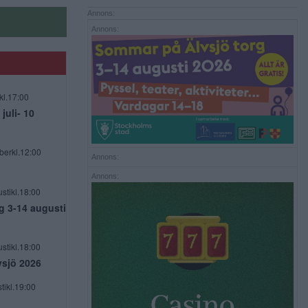
Annons:
Annons:
kl.17:00
uli- 10
berkl.12:00
Annons:
Annons:
stikl.18:00
g 3-14 augusti
stikl.18:00
vsjö 2026
tikl.19:00