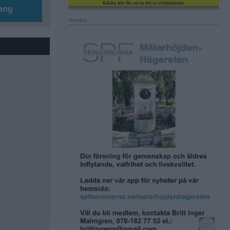
ang
Annons: