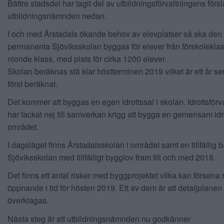
Bättre stadsdel har tagit del av utbildningsförvaltningens försla
utbildningsnämnden nedan.
I och med Årstadals ökande behov av elevplatser så ska den
permanenta Sjöviksskolan byggas för elever från förskoleklass
nionde klass, med plats för cirka 1200 elever.
Skolan beräknas stå klar höstterminen 2019 vilket är ett år s
först beräknat.
Det kommer att byggas en egen idrottssal i skolan. Idrottsförv
har tackat nej till samverkan krigg att bygga en gemensam idro
området.
I dagsläget finns Årstadalsskolan i området samt en tillfällig b
Sjöviksskolan med tillfälligt bygglov fram till och med 2018.
Det finns ett antal risker med byggprojektet vilka kan försena
öppnande i tid för hösten 2019. Ett av dem är att detaljplanen
överklagas.
Nästa steg är att utbildningsnämnden nu godkänner