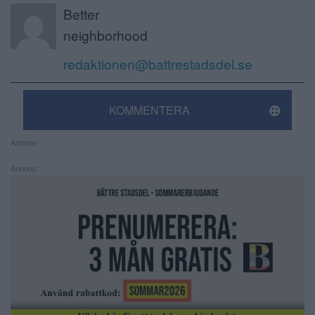
Better
neighborhood
redaktionen@battrestadsdel.se
KOMMENTERA
Annons:
Annons: