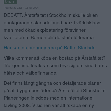
ÅSIKTER
ANNONSERA
Publicerad 16:57, 16 juli 2024
DEBATT. Årstafältet i Stockholm skulle bli en
NÄRINGSLIV
epokgörande stadsdel med park i världsklass
men med ökad exploatering försvinner
MER
kvaliteterna. Barnen blir de stora förlorarna.
Här kan du prenumerera på Bättre Stadsdel
Vilka kommer att köpa en bostad på Årstafältet?
Troligen inte föräldrar som bryr sig om sina barns
hälsa och välbefinnande.
Det finns långt gångna och detaljerade planer
på att bygga bostäder på Årstafältet i Stockholm.
Planeringen inleddes med en internationell
tävling 2008. Visionen var att ”skapa en ny