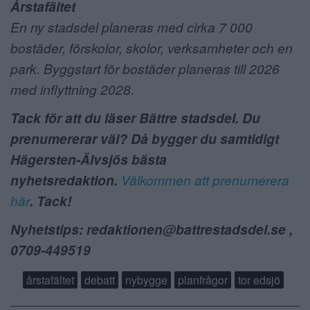
Årstafältet
En ny stadsdel planeras med cirka 7 000
bostäder, förskolor, skolor, verksamheter och en
park. Byggstart för bostäder planeras till 2026
med inflyttning 2028.
Tack för att du läser Bättre stadsdel. Du
prenumererar väl? Då bygger du samtidigt
Hägersten-Älvsjös bästa
nyhetsredaktion.
Välkommen att prenumerera
här
. Tack!
Nyhetstips: redaktionen@battrestadsdel.se ,
0709-449519
årstafältet
debatt
nybygge
planfrågor
tor edsjö