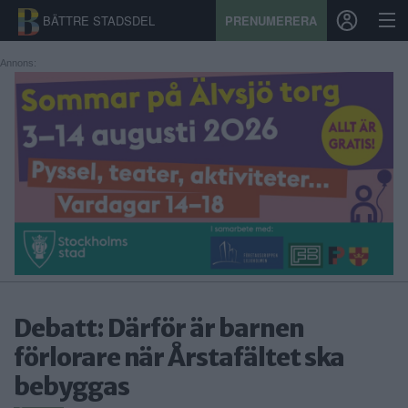
BÄTTRE STADSDEL
PRENUMERERA
Annons:
START
STADSDEL
PRENUMERATION
SPORT
ÅSIKTER
KALENDER
Debatt: Därför är barnen
förlorare när Årstafältet ska
KONTAKT
bebyggas
SAMARBETEN