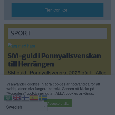
Fler krönikor »
SPORT
SM-guld i Ponnyallsvenskan
till Herrängen
SM-guld i Ponnyallsvenska 2026 går till Alice
Hammarlund […]
Vi använder cookies. Några cookies är nödvändiga för att
webbplatsen ska fungera korrekt. Genom att klicka på
Publicerad 08:17, 9 juli 2026
"Acceptera" godkänner du att ALLA cookies används.
⇧
Cookie inställningar
Acceptera alla
VM-guld till
Midsommarkransen: Största