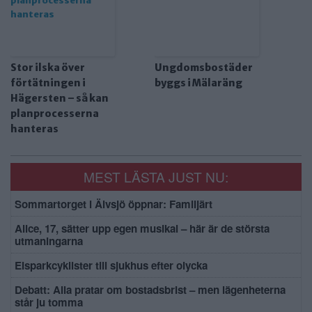
Stor ilska över
Ungdomsbostäder
förtätningen i
byggs i Mälaräng
Hägersten – så kan
planprocesserna
hanteras
MEST LÄSTA JUST NU:
Sommartorget i Älvsjö öppnar: Familjärt
Alice, 17, sätter upp egen musikal – här är de största
utmaningarna
Elsparkcyklister till sjukhus efter olycka
Debatt: Alla pratar om bostadsbrist – men lägenheterna
står ju tomma