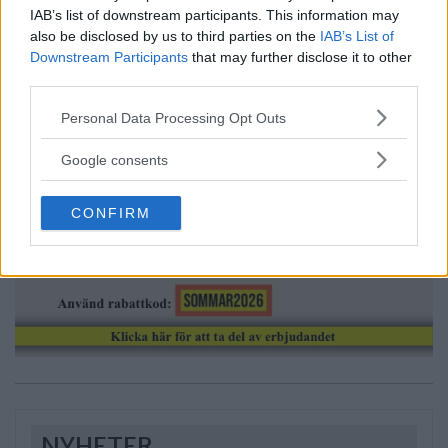
IAB’s list of downstream participants. This information may
also be disclosed by us to third parties on the
IAB’s List of
Downstream Participants
that may further disclose it to other
third parties.
Please note that this website/app uses one or more Google
Personal Data Processing Opt Outs
Annons:
services and may gather and store information including but
not limited to your visit or usage behaviour. You may click to
Google consents
grant or deny consent to Google and its third-party tags to
use your data for below specified purposes in below Google
CONFIRM
consent section.
NYHETER