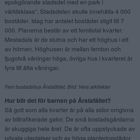
epokgörande stadsdel med en park i
världsklass”. Stadsdelen skulle innehålla 4 000
bostäder. Idag har antalet bostäder stigit till 7
000. Planerna består av ett femtiotal kvarter.
Mestadels är de slutna och har ett höghus i ett
av hörnen. Höghusen är mellan femton och
tjugotvå våningar höga, övriga hus i kvarteret är
fyra till åtta våningar.
Fem bostadshus Årstafältet. Bild: Vera arkitekter
Hur blir det för barnen på Årstafältet?
Så gott som alla kvarter är på alla sidor omgivna
av biltrafikerade gator. De små bostadsgårdarna
är skuggiga hela året. De är ofta uppstyckade av
privata uteplatser och av höga planteringslådor.