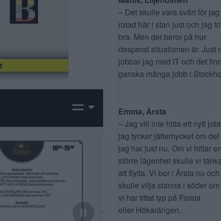
– Det skulle vara svårt för jag
rotad här i stan just och jag tr
bra. Men det beror på hur
desperat situationen är. Just 
jobbar jag med IT och det fin
ganska många jobb i Stockho
Emma, Årsta
– Jag vill inte hitta ett nytt job
jag tycker jättemycket om det
jag har just nu. Om vi hittar e
större lägenhet skulle vi tänk
att flytta. Vi bor i Årsta nu och
skulle vilja stanna i söder om
vi har tittat typ på Farsta
eller Hökarängen.