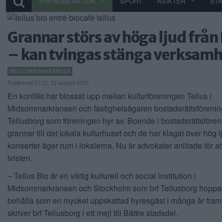
PRENUMERATION
SPORT
ÅSIKTER
ST
Grannar störs av höga ljud från 
– kan tvingas stänga verksam
MIDSOMMARKRANSEN
Publicerad 17:12, 31 augusti 2025
En konflikt har blossat upp mellan kulturföreningen Tellus i
Midsommarkransen och fastighetsägaren bostadsrättsföreni
Tellusborg som föreningen hyr av. Boende i bostadsrättsfören
grannar till det lokala kulturhuset och de har klagat över hög 
konserter äger rum i lokalerna. Nu är advokater anlitade för at
tvisten.
– Tellus Bio är en viktig kulturell och social institution i
Midsommarkransen och Stockholm som brf Tellusborg hoppa
behålla som en mycket uppskattad hyresgäst i många år fram
skriver brf Tellusborg i ett mejl till Bättre stadsdel.