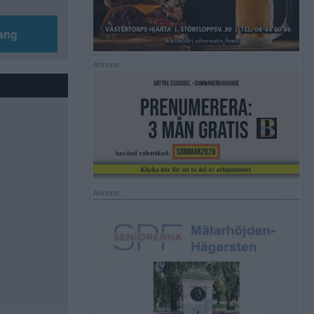
ang
Annons:
Annons: