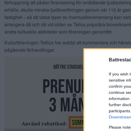
förhoppning att sådan finansiering för omfattande ljudisoleri
erhålls, skulle minska ljudöverföringen genom vår 115 år gam
fastighet – så att vissa typer av livemusikevenemang kan vara
arrangera då och då vid sidan av Tellus populära bioverksam
andra kulturella aktiviteter som föreningen genomför.
Kulturföreningen Telllus har avböjt att kommentera och hänvisa
pågående förhandlingar.
Battresta
If you wish 
sensitive in
confirm you
continue se
information 
further disc
participants
Downstream 
Please note