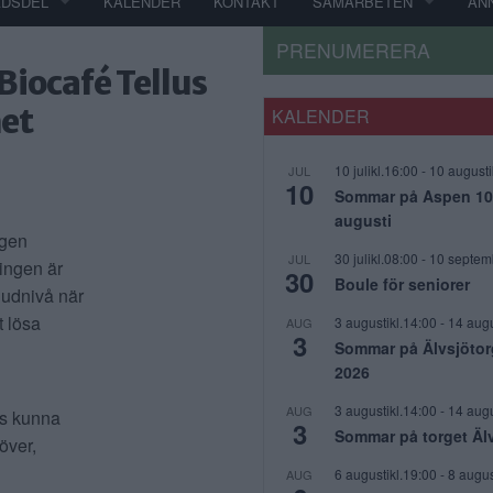
ADSDEL
KALENDER
KONTAKT
SAMARBETEN
AN
PRENUMERERA
Biocafé Tellus
het
KALENDER
10 julikl.16:00
-
10 augusti
JUL
10
Sommar på Aspen 10 j
augusti
ngen
30 julikl.08:00
-
10 septem
JUL
ingen är
30
Boule för seniorer
ljudnivå när
t lösa
3 augustikl.14:00
-
14 augu
AUG
3
Sommar på Älvsjötor
2026
3 augustikl.14:00
-
14 augu
AUG
s kunna
3
Sommar på torget Äl
över,
6 augustikl.19:00
-
8 augus
AUG