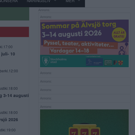
NONSERA
NÄRINGSLIV
MER
Annons:
Annons:
kl.17:00
uli- 10
berkl.12:00
Annons:
Annons:
stikl.18:00
Annons:
g 3-14 augusti
Annons:
Annons:
stikl.18:00
vsjö 2026
tikl.19:00