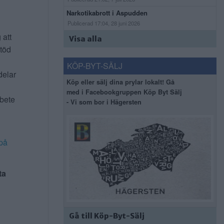
Narkotikabrott i Aspudden
Publicerad 17:04, 28 juni 2026
 att
Visa alla
stöd
KÖP-BYT-SÄLJ
delar
Köp eller sälj dina prylar lokalt! Gå
med i Facebookgruppen Köp Byt Sälj
rbete
- Vi som bor i Hägersten
på
ta
Gå till Köp-Byt-Sälj