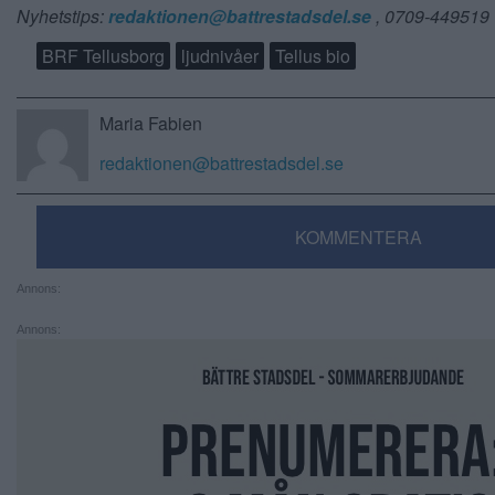
Nyhetstips:
redaktionen@battrestadsdel.se
, 0709-449519
BRF Tellusborg
ljudnivåer
Tellus bio
Maria Fabien
redaktionen@battrestadsdel.se
KOMMENTERA
Annons:
Annons: