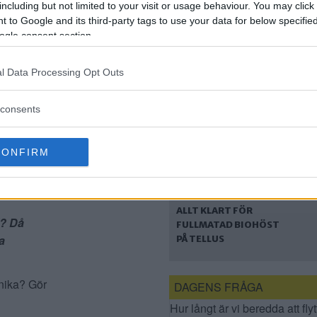
DEBATT: SÅ KAN
including but not limited to your visit or usage behaviour. You may click 
BULLER HANTERAS
 to Google and its third-party tags to use your data for below specifi
FÖR ATT
ogle consent section.
6 drivs av
KULTURLIVET SKA
FRÄMJAS – 5 FÖRSLAG
l Data Processing Opt Outs
läddesigner,
consents
lmen Så
CONFIRM
ALLT KLART FÖR
l? Då
FULLMATAD BIOHÖST
a
PÅ TELLUS
önika? Gör
DAGENS FRÅGA
Hur långt är vi beredda att flyt