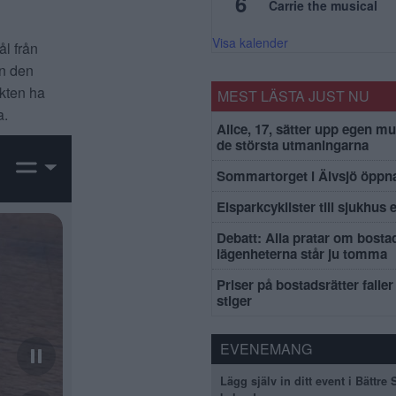
6
Carrie the musical
Visa kalender
ål från
en den
ikten ha
MEST LÄSTA JUST NU
a.
Alice, 17, sätter upp egen mu
de största utmaningarna
Sommartorget i Älvsjö öppna
Elsparkcyklister till sjukhus 
Debatt: Alla pratar om bosta
lägenheterna står ju tomma
Priser på bostadsrätter faller 
stiger
EVENEMANG
Lägg själv in ditt event i Bättre