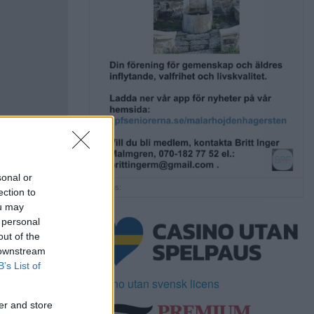
sonal or
Annons:
ection to
ou may
 personal
out of the
 downstream
B’s List of
Casino utan svensk licens
er and store