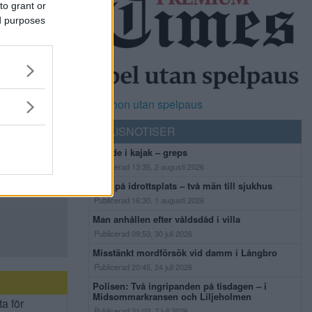
to grant or
ed purposes
Casinon utan spelpaus
POLISNOTISER
Flydde i kajak – greps
Publicerad 13:35, 2 augusti 2026
Bråk på idrottsplats – två män till sjukhus
Publicerad 16:30, 1 augusti 2026
Man anhållen efter våldsdåd i villa
Publicerad 09:53, 30 juli 2026
Misstänkt mordförsök vid damm i Långbro
Publicerad 20:45, 24 juli 2026
Polisen: Två ingripanden på tisdagen – i
Midsommarkransen och Liljeholmen
ta för
Publicerad 21:02, 7 juli 2026