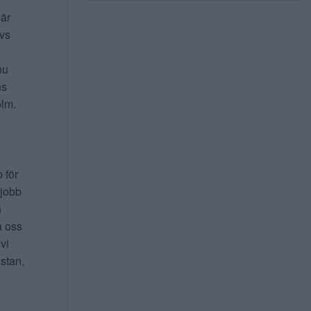
 är
ivs
nu
ns
lm.
b för
 jobb
n
a oss
 vi
 stan,