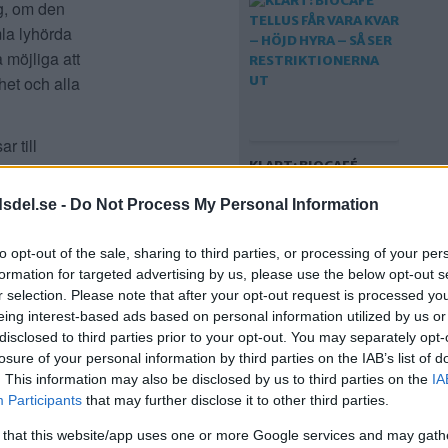
ng, om den
la lyhörda
 möjliga att
het och alla
r till
KLART: BIOCAFÉ
TELLUS FÅR VARA KVAR
dsdel.se -
Do Not Process My Personal Information
– HÖJD HYRA – SÅ SER
RESTRIKTIONERNA
UT
to opt-out of the sale, sharing to third parties, or processing of your per
formation for targeted advertising by us, please use the below opt-out s
r selection. Please note that after your opt-out request is processed y
eing interest-based ads based on personal information utilized by us or
disclosed to third parties prior to your opt-out. You may separately opt-
losure of your personal information by third parties on the IAB’s list of
. This information may also be disclosed by us to third parties on the
IA
Participants
that may further disclose it to other third parties.
 that this website/app uses one or more Google services and may gath