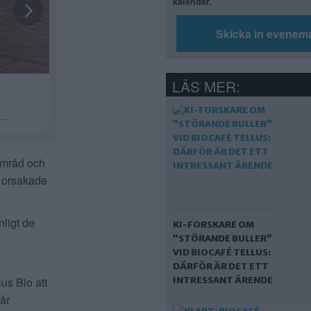
kalender.
Skicka in evenem
LÄS MER:
samråd och
r orsakade
nligt de
KI-FORSKARE OM
”STÖRANDE BULLER”
VID BIOCAFÉ TELLUS:
DÄRFÖR ÄR DET ETT
INTRESSANT ÄRENDE
us Bio att
år