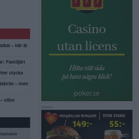
sikal – här är
r: Familjärt
efter olycka
dsbrist – men
– villor
Annons:
 Stadsdels