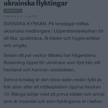
ukrainska flyktingar
ANNONSERA
SAMARBETE
Publicerad 14:47, 3 maj 2022
NÄRINGSLIV
SVENSKA KYRKAN. På torsdagar träffas
MER
ukrainska medborgare i Uppenbarelsekyrkan för
att fika, språkträna, få kläder och hygienartiklar
och umgås.
Sedan ett par veckor tillbaka har Hägerstens
församling öppet för ukrainare som flytt från sitt
hemland och hamnat i stadsdelen.
Denna torsdag är den stora salen redan fylld av
folk strax efter att mötesplatsen öppnat klockan
10. Många börjar med att prova kläder och annat
som är insamlat och som flyktingarna är i behov