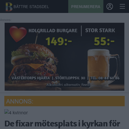
BÄTTRE STADSDEL
PRENUMERERA
Annons:
START
STADSDEL
PRENUMERATION
SPORT
ÅSIKTER
KALENDER
KONTAKT
De fixar mötesplats i kyrkan för
SAMARBETEN