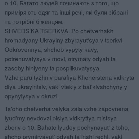
о 10. Багато людей починають з того, що
приміряють одяг та інші речі, які були зібрані
та потрібні біженцям.
SHVEDSʹKA TSERKVA. Po chetverhakh
hromadyany Ukrayiny zbyrayutʹsya v tserkvi
Odkrovennya, shchob vypyty kavy,
potrenuvatysya v movi, otrymaty odyah ta
zasoby hihiyeny ta pospilkuvatysya.
Vzhe paru tyzhniv parafiya Kheherstena vidkryta
dlya ukrayintsiv, yaki vtekly z batʹkivshchyny y
opynylysya v okruzi.
Tsʹoho chetverha velyka zala vzhe zapovnena
lyudʹmy nevdovzi pislya vidkryttya mistsya
zboriv o 10. Bahato lyudey pochynayutʹ z toho,
shcho prymiryayutʹ odyah ta inshi rechi, yaki