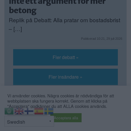
inte ett argument för mer
betong
Replik på Debatt: Alla pratar om bostadsbrist
– […]
Publicerad 10:21, 29 juli 2026
Fler debatt »
Fler insändare »
Vi använder cookies. Några cookies är nödvändiga för att
Fler krönikor »
webbplatsen ska fungera korrekt. Genom att klicka på
"Acceptera" godkänner du att ALLA cookies används.
⇧
Cookie inställningar
Acceptera alla
SPORT