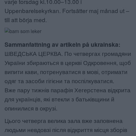
varje torsdag kl.10.00–13.00 i
Uppenbarelsekyrkan. Fortsätter maj månad ut –
till att börja med.
Sammanfattning av artikeln på ukrainska:
ШВЕДСЬКА ЦЕРКВА. По четвергах громадяни
України збираються в церкві Одкровення, щоб
випити кави, потренуватися в мові, отримати
одяг та засоби гігієни та поспілкуватися.
Вже пару тижнів парафія Хегерстена відкрита
для українців, які втекли з батьківщини й
опинилися в окрузі.
Цього четверга велика зала вже заповнена
людьми невдовзі після відкриття місця зборів