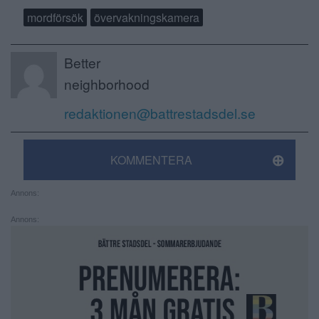
mordförsök
övervakningskamera
Better
neighborhood
redaktionen@battrestadsdel.se
KOMMENTERA
Annons:
Annons: