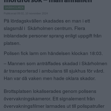
ANNONSERA
SKÄRHOLMEN
Publicerad 09:02, 10 november 2024
NÄRINGSLIV
På lördagskvällen skadades en man i ett
slagsmål i Skärholmen centrum. Flera
MER
inblandade personer sprang enligt uppgift från
platsen.
Polisen fick larm om händelsen klockan 18:03.
– Mannen som anträffades skadad i Skärholmen
är transporterad i ambulans till sjukhus för vård.
Han var då vaken men hade oklara skador.
Brottsplatsen lokaliserades genom polisens
övervakningskameror. Ett signalement från
övervakningsfilmer larmades ut till polispatruller