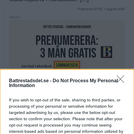
Publicerad 07:08, 7 augusti 2026
Annons:
Battrestadsdel.se -
Do Not Process My Personal
Information
Elsparkcyklister till sjukhus
If you wish to opt-out of the sale, sharing to third parties, or
processing of your personal or sensitive information for
efter olycka
targeted advertising by us, please use the below opt-out
section to confirm your selection. Please note that after your
På onsdagskvällen körde en elsparkcykel in
opt-out request is processed you may continue seeing
i en […]
interest-based ads based on personal information utilized by