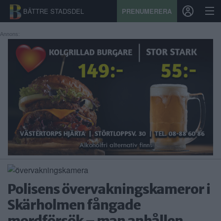
BÄTTRE STADSDEL
PRENUMERERA
Annons:
START
STADSDEL
PRENUMERATION
SPORT
ÅSIKTER
KALENDER
Polisens övervakningskameror i
KONTAKT
Skärholmen fångade
SAMARBETEN
mordförsök – man anhållen