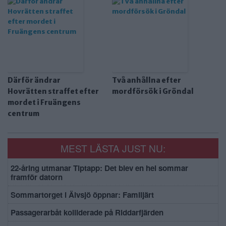
Därför ändrar
Två anhållna efter
Hovrätten straffet efter
mordförsök i Gröndal
mordet i Fruängens
centrum
MEST LÄSTA JUST NU:
22-åring utmanar Tiptapp: Det blev en hel sommar
framför datorn
Sommartorget i Älvsjö öppnar: Familjärt
Passagerarbåt kolliderade på Riddarfjärden