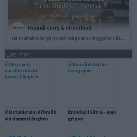
Läs mer:
Misstänkt mordförsök
Knivdåd i Sätra – man
vid damm i Långbro
gripen