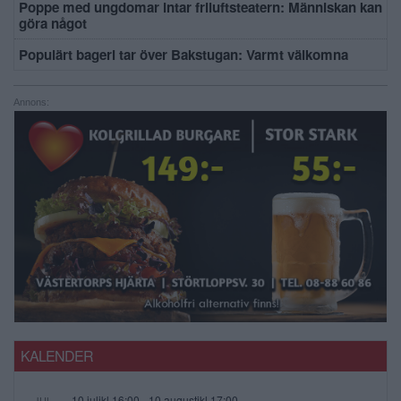
Poppe med ungdomar intar friluftsteatern: Människan kan
göra något
Populärt bageri tar över Bakstugan: Varmt välkomna
Annons:
KALENDER
10 julikl.16:00
-
10 augustikl.17:00
JUL