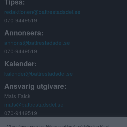
Tipsa:
redaktionen@battrestadsdel.se
070-9449519
Annonsera:
annons@battrestadsdel.se
070-9449519
Kalender:
kalender@battrestadsdel.se
Ansvarig utgivare:
Mats Falck
mats@battrestadsdel.se
070-9449519
Vi använder cookies. Några cookies är nödvändiga för att