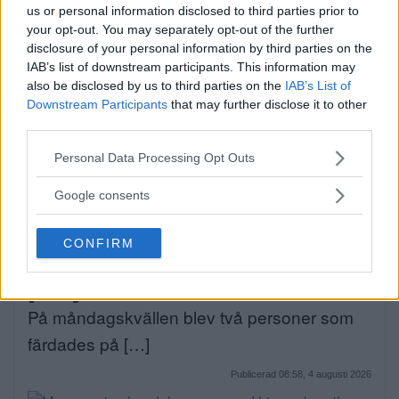
us or personal information disclosed to third parties prior to
Publicerad 09:51, 6 augusti 2026
your opt-out. You may separately opt-out of the further
disclosure of your personal information by third parties on the
IAB’s list of downstream participants. This information may
Alice, 17, sätter upp egen
also be disclosed by us to third parties on the
IAB’s List of
musikal – här är de största
Downstream Participants
that may further disclose it to other
third parties.
utmaningarna
Please note that this website/app uses one or more Google
Personal Data Processing Opt Outs
Alice Stenberg är 17 år och har skrivit, […]
services and may gather and store information including but
not limited to your visit or usage behaviour. You may click to
Google consents
Publicerad 16:16, 5 augusti 2026
grant or deny consent to Google and its third-party tags to
use your data for below specified purposes in below Google
CONFIRM
consent section.
Bilist körde på vuxen och barn
på cykel
På måndagskvällen blev två personer som
färdades på […]
Publicerad 08:58, 4 augusti 2026