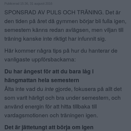
Publicerad 15:36, 31 augusti 2016
ANNONSERA
SPONSRAD AV PULS OCH TRÄNING. Det är
den tiden på året då gymmen börjar bli fulla igen,
NÄRINGSLIV
semestern känns redan avlägsen, men viljan till
MER
träning kanske inte riktigt har infunnit sig.
Här kommer några tips på hur du hanterar de
vanligaste uppförsbackarna:
Du har ångest för att du bara låg i
hängmattan hela semestern
Älta inte vad du
inte
gjorde, fokusera på allt det
som varit härligt och bra under semestern, och
använd energin för att hitta tillbaka till
vardagsmotionen och träningen igen.
Det är jättetungt att börja om igen