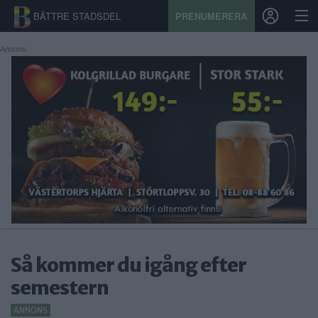
BÄTTRE STADSDEL
PRENUMERERA
Annons:
START
STADSDEL
PRENUMERATION
SPORT
ÅSIKTER
KALENDER
Så kommer du igång efter
KONTAKT
semestern
SAMARBETEN
ANNONS