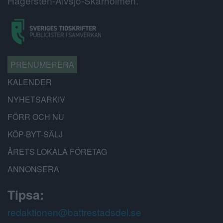
Hägersten-Älvsjö-Skärholmen.
PRENUMERERA
KALENDER
NYHETSARKIV
FÖRR OCH NU
KÖP-BYT-SÄLJ
ÅRETS LOKALA FÖRETAG
ANNONSERA
Tipsa:
redaktionen@battrestadsdel.se