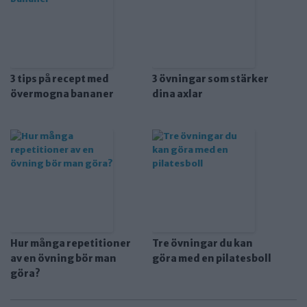
3 tips på recept med
3 övningar som stärker
övermogna bananer
dina axlar
Hur många repetitioner
Tre övningar du kan
av en övning bör man
göra med en pilatesboll
göra?