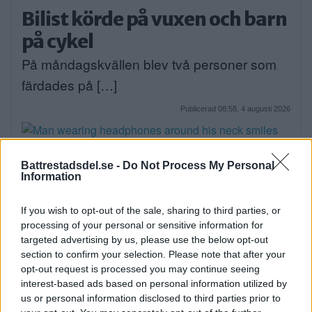
Bilist körde på vuxen och barn
på cykel
På måndagskvällen blev två personer som
färdades på […]
Publicerad 08:58, 4 augusti 2026
Battrestadsdel.se -
Do Not Process My Personal
Information
När onlinecasino blir en del av
den digitala vardagen i södra
If you wish to opt-out of the sale, sharing to third parties, or
processing of your personal or sensitive information for
Stockholm
targeted advertising by us, please use the below opt-out
EXTERN PARTNER. Södra Stockholm är en
section to confirm your selection. Please note that after your
opt-out request is processed you may continue seeing
del av […]
interest-based ads based on personal information utilized by
us or personal information disclosed to third parties prior to
Publicerad 05:03, 4 augusti 2026