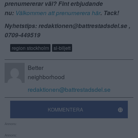
prenumererar väl? Fint erbjudande
nu:
Välkommen att prenumerera här
. Tack!
Nyhetstips: redaktionen@battrestadsdel.se ,
0709-449519
region stockholm
sl-biljett
Better
neighborhood
redaktionen@battrestadsdel.se
KOMMENTERA
Annons:
Annons: