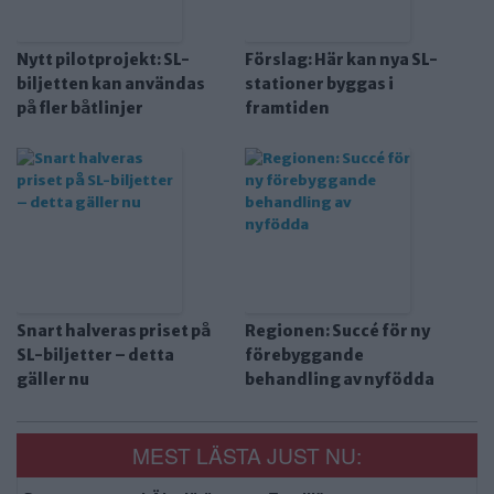
Nytt pilotprojekt: SL-
Förslag: Här kan nya SL-
biljetten kan användas
stationer byggas i
på fler båtlinjer
framtiden
Snart halveras priset på
Regionen: Succé för ny
SL-biljetter – detta
förebyggande
gäller nu
behandling av nyfödda
MEST LÄSTA JUST NU: