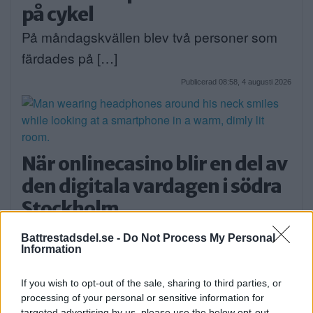
på cykel
På måndagskvällen blev två personer som
färdades på […]
Publicerad 08:58, 4 augusti 2026
När onlinecasino blir en del av
den digitala vardagen i södra
Stockholm
EXTERN PARTNER. Södra Stockholm är en
Battrestadsdel.se -
Do Not Process My Personal
del av […]
Information
Publicerad 05:03, 4 augusti 2026
If you wish to opt-out of the sale, sharing to third parties, or
processing of your personal or sensitive information for
targeted advertising by us, please use the below opt-out