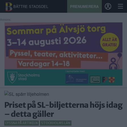
BÄTTRE STADSDEL
PRENUMERERA
Annons:
START
STADSDEL
PRENUMERATION
SPORT
ÅSIKTER
KALENDER
Priset på SL-biljetterna höjs idag
KONTAKT
– detta gäller
SAMARBETEN
LYSSNA PÅ ARTIKELN
STOCKHOLMS LÄN