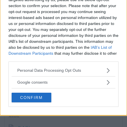
section to confirm your selection. Please note that after your
opt-out request is processed you may continue seeing
interest-based ads based on personal information utilized by
Sommartorget i Älvsjö
us or personal information disclosed to third parties prior to
your opt-out. You may separately opt-out of the further
öppnar: Familjärt
disclosure of your personal information by third parties on the
IAB’s list of downstream participants. This information may
På måndagseftermiddagen öppnade
also be disclosed by us to third parties on the
IAB’s List of
aktiviteterna på Älvsjö torg. Artisten […]
Downstream Participants
that may further disclose it to other
third parties.
Publicerad 16:23, 3 augusti 2026
Please note that this website/app uses one or more Google
Personal Data Processing Opt Outs
services and may gather and store information including but
Flydde i kajak – greps
not limited to your visit or usage behaviour. You may click to
Google consents
grant or deny consent to Google and its third-party tags to
På söndagsmorgonen följde polisen en man
use your data for below specified purposes in below Google
på Långsjön […]
CONFIRM
consent section.
Publicerad 13:35, 2 augusti 2026
Annons: