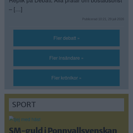
– […]
Publicerad 10:21, 29 juli 2026
Fler debatt »
Fler insändare »
Fler krönikor »
SPORT
SM-guld i Ponnyallsvenskan