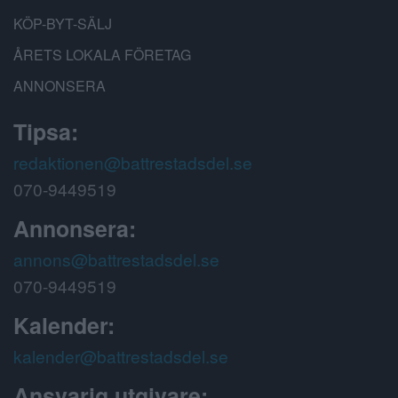
KÖP-BYT-SÄLJ
ÅRETS LOKALA FÖRETAG
ANNONSERA
Tipsa:
redaktionen@battrestadsdel.se
070-9449519
Annonsera:
annons@battrestadsdel.se
070-9449519
Kalender:
kalender@battrestadsdel.se
Ansvarig utgivare: