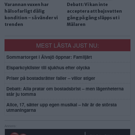
Varannan vuxen har
Debatt: Vi kan inte
hälsofarligt dålig
acceptera att bajsvatten
kondition – så vänder vi
gång på gång släpps ut i
trenden
Mälaren
MEST LÄSTA JUST NU:
Sommartorget i Älvsjö öppnar: Familjärt
Elsparkcyklister till sjukhus efter olycka
Priser på bostadsrätter faller – villor stiger
Debatt: Alla pratar om bostadsbrist – men lägenheterna
står ju tomma
Alice, 17, sätter upp egen musikal – här är de största
utmaningarna
Annons: