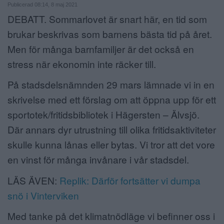
Publicerad 08:14, 8 maj 2021
ANNONSERA
DEBATT. Sommarlovet är snart här, en tid som
brukar beskrivas som barnens bästa tid på året.
NÄRINGSLIV
Men för många barnfamiljer är det också en
MER
stress när ekonomin inte räcker till.
På stadsdelsnämnden 29 mars lämnade vi in en
skrivelse med ett förslag om att öppna upp för ett
sportotek/fritidsbibliotek i Hägersten – Älvsjö.
Där annars dyr utrustning till olika fritidsaktiviteter
skulle kunna lånas eller bytas. Vi tror att det vore
en vinst för många invånare i vår stadsdel.
LÄS ÄVEN:
Replik: Därför fortsätter vi dumpa
snö i Vinterviken
Med tanke på det klimatnödläge vi befinner oss i