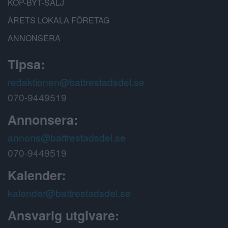
KÖP-BYT-SÄLJ
ÅRETS LOKALA FÖRETAG
ANNONSERA
Tipsa:
redaktionen@battrestadsdel.se
070-9449519
Annonsera:
annons@battrestadsdel.se
070-9449519
Kalender:
kalender@battrestadsdel.se
Ansvarig utgivare: