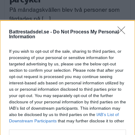
På måndagskvällen blev två personer som
färdades på […]
Publicerad 08:58, 4 augusti 2026
Battrestadsdel.se -
Do Not Process My Personal
Information
If you wish to opt-out of the sale, sharing to third parties, or
processing of your personal or sensitive information for
När onlinecasino blir en del av
targeted advertising by us, please use the below opt-out
section to confirm your selection. Please note that after your
den digitala vardagen i södra
opt-out request is processed you may continue seeing
Stockholm
interest-based ads based on personal information utilized by
us or personal information disclosed to third parties prior to
EXTERN PARTNER. Södra Stockholm är en
your opt-out. You may separately opt-out of the further
del av […]
disclosure of your personal information by third parties on the
IAB’s list of downstream participants. This information may
Publicerad 05:03, 4 augusti 2026
also be disclosed by us to third parties on the
IAB’s List of
Downstream Participants
that may further disclose it to other
third parties.