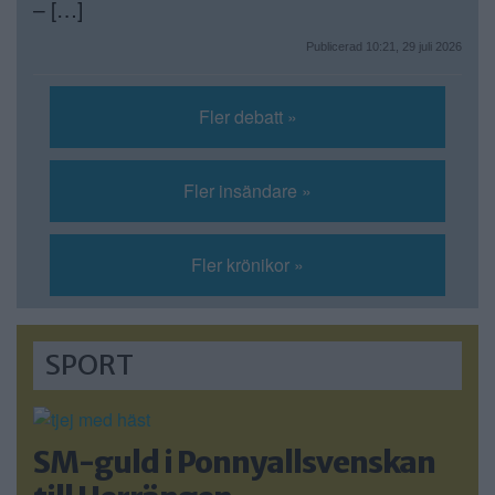
– […]
Publicerad 10:21, 29 juli 2026
Fler debatt »
Fler insändare »
Fler krönikor »
SPORT
SM-guld i Ponnyallsvenskan