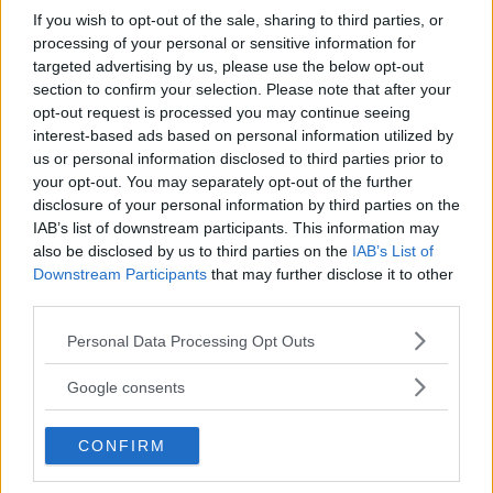
jul
10
If you wish to opt-out of the sale, sharing to third parties, or
10 julikl.16:00
-
10 augustikl.17:00
processing of your personal or sensitive information for
targeted advertising by us, please use the below opt-out
Sommar på Aspen 10 juli- 10 augusti
section to confirm your selection. Please note that after your
opt-out request is processed you may continue seeing
jul
30
interest-based ads based on personal information utilized by
30 julikl.08:00
-
10 septemberkl.12:00
us or personal information disclosed to third parties prior to
Boule för seniorer
your opt-out. You may separately opt-out of the further
disclosure of your personal information by third parties on the
aug
3
IAB’s list of downstream participants. This information may
3 augustikl.14:00
-
14 augustikl.18:00
also be disclosed by us to third parties on the
IAB’s List of
Downstream Participants
that may further disclose it to other
Sommar på Älvsjötorg 3-14 augusti 2026
third parties.
aug
3
Please note that this website/app uses one or more Google
Personal Data Processing Opt Outs
3 augustikl.14:00
-
14 augustikl.18:00
services and may gather and store information including but
not limited to your visit or usage behaviour. You may click to
Google consents
Sommar på torget Älvsjö 2026
grant or deny consent to Google and its third-party tags to
use your data for below specified purposes in below Google
aug
6
CONFIRM
consent section.
6 augustikl.19:00
-
8 augustikl.19:00