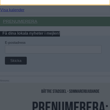
Carrie the musical
Visa kalender
PRENUMERERA
Få dina lokala nyheter i mejlen!
E-postadress
Annons: