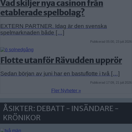
Vad skiljer nya casinon från
etablerade spelbolag?
EXTERN PARTNER. Idag är den svenska
spelmarknaden både […]
Publicerad 05:00, 23 juli 2026
Flotte utanför Rävudden upprör
Sedan början av juni har en bastuflotte i två […]
Publicerad 17:09, 21 juli 2026
Fler Nyheter »
ÅSIKTER: DEBATT - INSÄNDARE -
KRÖNIKOR