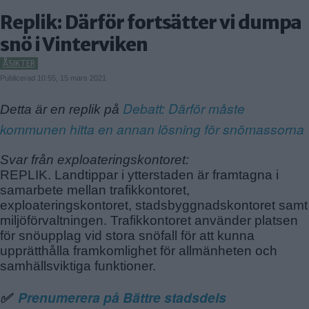
Replik: Därför fortsätter vi dumpa
snö i Vinterviken
ÅSIKTER
Publicerad 10:55, 15 mars 2021
Debatt: Därför måste
Detta är en replik på
kommunen hitta en annan lösning för snömassorna
Svar från exploateringskontoret:
REPLIK. Landtippar i ytterstaden är framtagna i
samarbete mellan trafikkontoret,
exploateringskontoret, stadsbyggnadskontoret samt
miljöförvaltningen. Trafikkontoret använder platsen
för snöupplag vid stora snöfall för att kunna
upprätthålla framkomlighet för allmänheten och
samhällsviktiga funktioner.
Prenumerera på Bättre stadsdels
✅