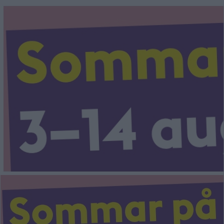
ÅRSTADAL
Enskede-Årsta-Vantör
ÄLVSJÖ
BANDHAGEN
SOLBERGA
ENSKEDEFÄLTET
ENSKEDE GÅRD
GAMLA ENSKEDE
HAGSÄTRA
HÖGDALEN
JOHANNESHOV
RÅGSVED
STUREBY
ÅRSTA
Farsta
ÖRBY
FAGERSJÖ
ÖSTBERGA
FARSTA
FARSTANÄSET
FARSTA STRAND
GUBBÄNGEN