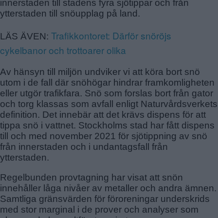
innerstaden till stadens fyra sjötippar och från
ytterstaden till snöupplag på land.
Trafikkontoret: Därför snöröjs
LÄS ÄVEN:
cykelbanor och trottoarer olika
Av hänsyn till miljön undviker vi att köra bort snö
utom i de fall där snöhögar hindrar framkomligheten
eller utgör trafikfara. Snö som forslas bort från gator
och torg klassas som avfall enligt Naturvårdsverkets
definition. Det innebär att det krävs dispens för att
tippa snö i vattnet. Stockholms stad har fått dispens
till och med november 2021 för sjötippning av snö
från innerstaden och i undantagsfall från
ytterstaden.
Regelbunden provtagning har visat att snön
innehåller låga nivåer av metaller och andra ämnen.
Samtliga gränsvärden för föroreningar underskrids
med stor marginal i de prover och analyser som