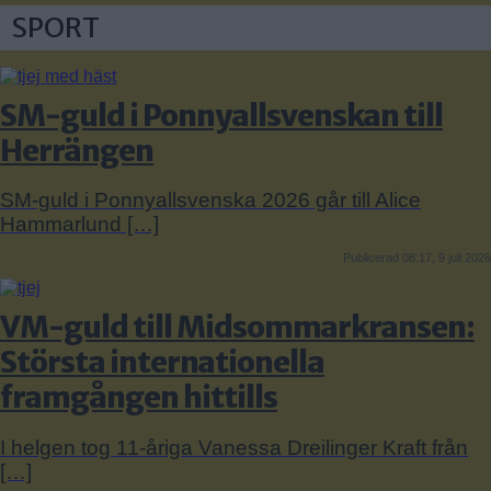
SPORT
SM-guld i Ponnyallsvenskan till
Herrängen
SM-guld i Ponnyallsvenska 2026 går till Alice
Hammarlund […]
Publicerad 08:17, 9 juli 2026
VM-guld till Midsommarkransen:
Största internationella
framgången hittills
I helgen tog 11-åriga Vanessa Dreilinger Kraft från
[…]