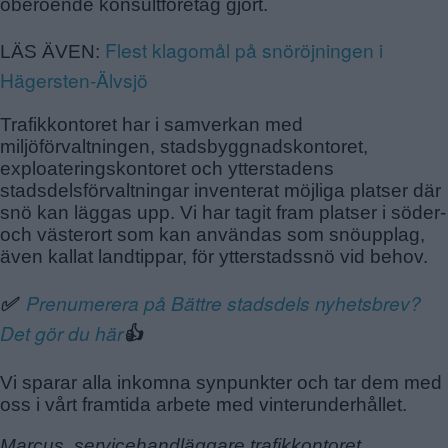
oberoende konsultföretag gjort.
Flest klagomål på snöröjningen i
LÄS ÄVEN:
Hägersten-Älvsjö
Trafikkontoret har i samverkan med
miljöförvaltningen, stadsbyggnadskontoret,
exploateringskontoret och ytterstadens
stadsdelsförvaltningar inventerat möjliga platser där
snö kan läggas upp. Vi har tagit fram platser i söder-
och västerort som kan användas som snöupplag,
även kallat landtippar, för ytterstadssnö vid behov.
Prenumerera på Bättre stadsdels nyhetsbrev?
✅
Det gör du här
👍
Vi sparar alla inkomna synpunkter och tar dem med
oss i vårt framtida arbete med vinterunderhållet.
Marcus, servicehandläggare trafikkontoret