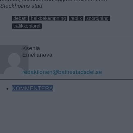
Stockholms stad
debatt
halkbekämpning
replik
snöröjning
trafikkontoret
Ksenia
Emelianova
redaktionen@battrestadsdel.se
KOMMENTERA