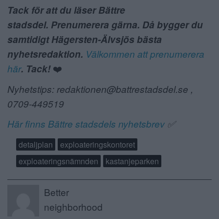
Tack för att du läser Bättre
stadsdel. Prenumerera gärna. Då bygger du
samtidigt Hägersten-Älvsjös bästa
nyhetsredaktion.
Välkommen att prenumerera
här
. Tack!
❤️
Nyhetstips: redaktionen@battrestadsdel.se ,
0709-449519
Här finns Bättre stadsdels nyhetsbrev
✅
detaljplan
exploateringskontoret
exploateringsnämnden
kastanjeparken
Better
neighborhood