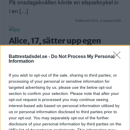
På onsdagskvällen körde en elsparkcykel in
i en […]
Publicerad 09:51, 6 augusti 2026
Alice, 17, sätter upp egen
musikal – här är de största
Battrestadsdel.se -
Do Not Process My Personal
utmaningarna
Information
Alice Stenberg är 17 år och har skrivit, […]
If you wish to opt-out of the sale, sharing to third parties, or
Publicerad 16:16, 5 augusti 2026
processing of your personal or sensitive information for
Annons:
targeted advertising by us, please use the below opt-out
section to confirm your selection. Please note that after your
opt-out request is processed you may continue seeing
interest-based ads based on personal information utilized by
Bilist körde på vuxen och barn
us or personal information disclosed to third parties prior to
på cykel
your opt-out. You may separately opt-out of the further
disclosure of your personal information by third parties on the
På måndagskvällen blev två personer som