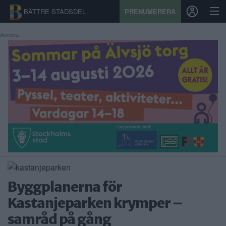
BÄTTRE STADSDEL
PRENUMERERA
Annons:
START
STADSDEL
PRENUMERATION
SPORT
ÅSIKTER
KALENDER
Byggplanerna för
KONTAKT
Kastanjeparken krymper –
samråd på gång
SAMARBETEN