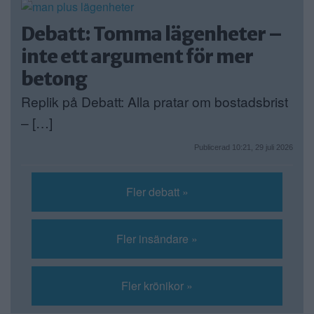
Debatt: Tomma lägenheter –
inte ett argument för mer
betong
Replik på Debatt: Alla pratar om bostadsbrist
– […]
Publicerad 10:21, 29 juli 2026
Fler debatt »
Fler insändare »
Fler krönikor »