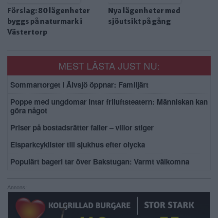
Förslag: 80 lägenheter
Nya lägenheter med
byggs på naturmark i
sjöutsikt på gång
Västertorp
MEST LÄSTA JUST NU:
Sommartorget i Älvsjö öppnar: Familjärt
Poppe med ungdomar intar friluftsteatern: Människan kan
göra något
Priser på bostadsrätter faller – villor stiger
Elsparkcyklister till sjukhus efter olycka
Populärt bageri tar över Bakstugan: Varmt välkomna
Annons: