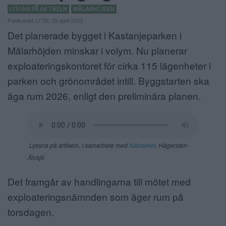
LYSSNA PÅ ARTIKELN
MÄLARHÖJDEN
ANNONSERA
Publicerad 17:30, 19 april 2023
Det planerade bygget i Kastanjeparken i
NÄRINGSLIV
Mälarhöjden minskar i volym. Nu planerar
MER
exploateringskontoret för cirka 115 lägenheter i
parken och grönområdet intill. Byggstarten ska
äga rum 2026, enligt den preliminära planen.
Lyssna på artikeln. I samarbete med
Nätverket
, Hägersten-
Älvsjö
Det framgår av handlingarna till mötet med
exploateringsnämnden som äger rum på
torsdagen.