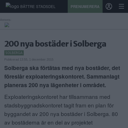
BÄTTRE STADSDEL
PRENUMERERA
Annons:
START
200 nya bostäder i Solberga
STADSDEL
SOLBERGA
Publicerad 13:55, 1 december 2015
PRENUMERATION
Solberga ska förtätas med nya bostäder, det
SPORT
föreslår exploateringskontoret. Sammanlagt
planeras 200 nya lägenheter i området.
ÅSIKTER
Exploateringskontoret har tillsammans med
KALENDER
stadsbyggnadskontoret tagit fram en plan för
KONTAKT
byggandet av 200 nya bostäder i Solberga. 80
av bostäderna är en del av projektet
SAMARBETEN