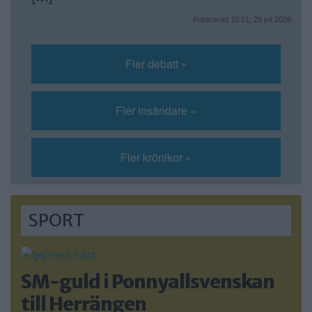
Publicerad 10:21, 29 juli 2026
Fler debatt »
Fler insändare »
Fler krönikor »
SPORT
SM-guld i Ponnyallsvenskan
till Herrängen