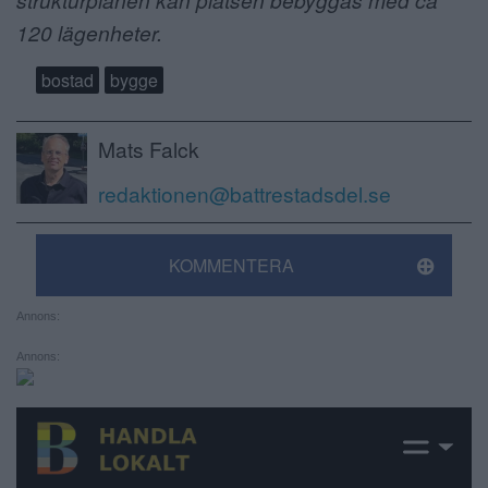
120 lägenheter.
bostad
bygge
Mats Falck
redaktionen@battrestadsdel.se
KOMMENTERA
Annons:
Annons: