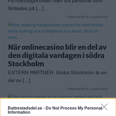
På måndagskvällen blev två personer som
färdades på […]
Publicerad 08:58, 4 augusti 2026
När onlinecasino blir en del av
den digitala vardagen i södra
Stockholm
EXTERN PARTNER. Södra Stockholm är en
del av […]
Publicerad 05:03, 4 augusti 2026
Battrestadsdel.se -
Do Not Process My Personal
Information