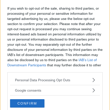
Sommartorget i Älvsjö
If you wish to opt-out of the sale, sharing to third parties, or
processing of your personal or sensitive information for
öppnar: Familjärt
targeted advertising by us, please use the below opt-out
På måndagseftermiddagen öppnade
section to confirm your selection. Please note that after your
opt-out request is processed you may continue seeing
aktiviteterna på Älvsjö torg. Artisten […]
interest-based ads based on personal information utilized by
us or personal information disclosed to third parties prior to
Publicerad 16:23, 3 augusti 2026
your opt-out. You may separately opt-out of the further
disclosure of your personal information by third parties on the
IAB’s list of downstream participants. This information may
Flydde i kajak – greps
also be disclosed by us to third parties on the
IAB’s List of
På söndagsmorgonen följde polisen en man
Downstream Participants
that may further disclose it to other
third parties.
på Långsjön […]
Please note that this website/app uses one or more Google
Personal Data Processing Opt Outs
Publicerad 13:35, 2 augusti 2026
services and may gather and store information including but
Annons:
not limited to your visit or usage behaviour. You may click to
Google consents
grant or deny consent to Google and its third-party tags to
use your data for below specified purposes in below Google
CONFIRM
consent section.