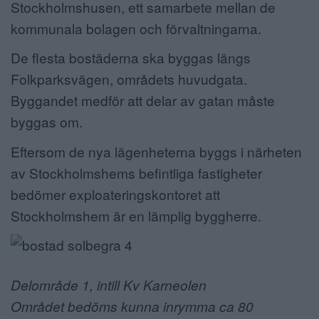
Stockholmshusen, ett samarbete mellan de
ANNONSERA
kommunala bolagen och förvaltningarna.
NÄRINGSLIV
De flesta bostäderna ska byggas längs
Folkparksvägen, områdets huvudgata.
MER
Byggandet medför att delar av gatan måste
byggas om.
Eftersom de nya lägenheterna byggs i närheten
av Stockholmshems befintliga fastigheter
bedömer exploateringskontoret att
Stockholmshem är en lämplig byggherre.
Delområde 1, intill Kv Karneolen
Området bedöms kunna inrymma ca 80