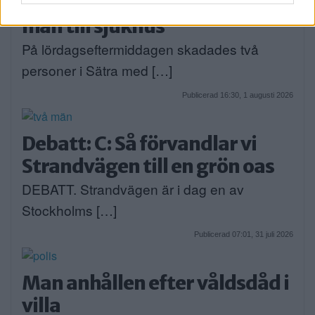
Bråk på idrottsplats – två
män till sjukhus
På lördagseftermiddagen skadades två
personer i Sätra med […]
Publicerad 16:30, 1 augusti 2026
Debatt: C: Så förvandlar vi
Strandvägen till en grön oas
DEBATT. Strandvägen är i dag en av
Stockholms […]
Publicerad 07:01, 31 juli 2026
Man anhållen efter våldsdåd i
villa