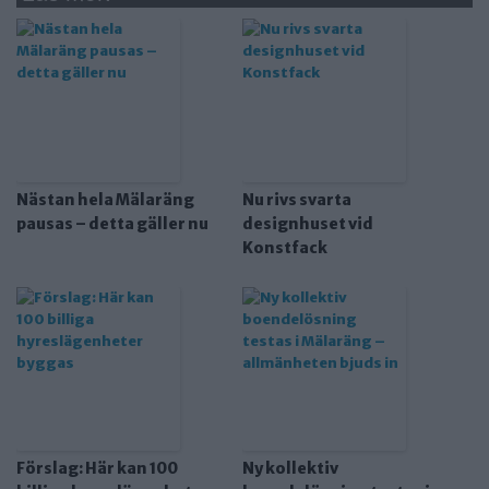
Nästan hela Mälaräng
Nu rivs svarta
pausas – detta gäller nu
designhuset vid
Konstfack
Förslag: Här kan 100
Ny kollektiv