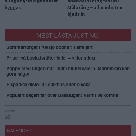
billiga hyreslägenheter
boendelösning testas i
byggas
Mälaräng – allmänheten
bjuds in
MEST LÄSTA JUST NU:
Sommartorget i Älvsjö öppnar: Familjärt
Priser på bostadsrätter faller – villor stiger
Poppe med ungdomar intar friluftsteatern: Människan kan
göra något
Elsparkcyklister till sjukhus efter olycka
Populärt bageri tar över Bakstugan: Varmt välkomna
Annons:
KALENDER