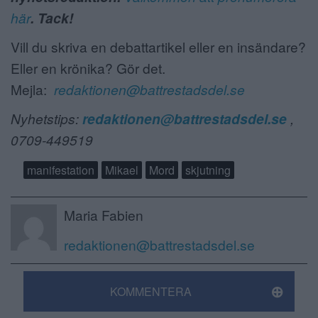
här
. Tack!
Vill du skriva en debattartikel eller en insändare?
Eller en krönika? Gör det.
Mejla:
redaktionen@battrestadsdel.se
Nyhetstips:
redaktionen@battrestadsdel.se
,
0709-449519
manifestation
Mikael
Mord
skjutning
Maria Fabien
redaktionen@battrestadsdel.se
KOMMENTERA