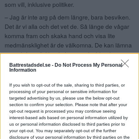
som vill, inklusive politiker.
– Jag är inte arg på dem längre, bara besviken.
Det är vi alla och det vet de. Så länge de vågar
komma fram och skaka hand och visa lite
medmänsklighet är de välkomna. De kan lämna
sin politikerroll. När de kommer hit bland
människor, då kan de också vara människor,
Battrestadsdel.se -
Do Not Process My Personal
Information
säger Aneta.
If you wish to opt-out of the sale, sharing to third parties, or
processing of your personal or sensitive information for
targeted advertising by us, please use the below opt-out
Ljusmanifestationen är på torsdag den 10 april och inleds
section to confirm your selection. Please note that after your
kl.18.00 på Skärholmens torg.
opt-out request is processed you may continue seeing
interest-based ads based on personal information utilized by
Ljusmanifestation mot gatuvåldet – för
us or personal information disclosed to third parties prior to
civilkuraget!
your opt-out. You may separately opt-out of the further
disclosure of your personal information by third parties on the