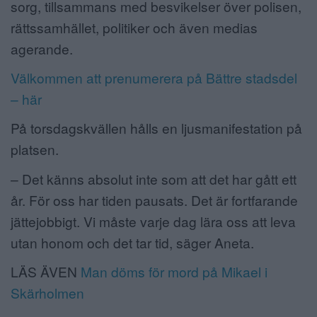
sorg, tillsammans med besvikelser över polisen,
ANNONSERA
rättssamhället, politiker och även medias
agerande.
NÄRINGSLIV
Välkommen att prenumerera på Bättre stadsdel
MER
– här
På torsdagskvällen hålls en ljusmanifestation på
platsen.
– Det känns absolut inte som att det har gått ett
år. För oss har tiden pausats. Det är fortfarande
jättejobbigt. Vi måste varje dag lära oss att leva
utan honom och det tar tid, säger Aneta.
LÄS ÄVEN
Man döms för mord på Mikael i
Skärholmen