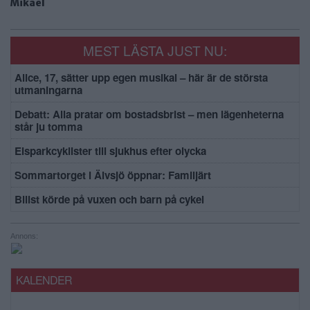
Mikael
MEST LÄSTA JUST NU:
Alice, 17, sätter upp egen musikal – här är de största
utmaningarna
Debatt: Alla pratar om bostadsbrist – men lägenheterna
står ju tomma
Elsparkcyklister till sjukhus efter olycka
Sommartorget i Älvsjö öppnar: Familjärt
Bilist körde på vuxen och barn på cykel
Annons:
KALENDER