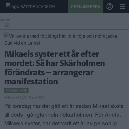
BÄTTRE STADSDEL
PRENUMERERA
Annons:
START
STADSDEL
Mikaels syster ett år efter
mordet: Så har Skärholmen
PRENUMERATION
förändrats – arrangerar
SPORT
manifestation
ÅSIKTER
SKÄRHOLMEN
Publicerad 11:35, 9 april 2025
KALENDER
På torsdag har det gått ett år sedan Mikael sköts
KONTAKT
till döds i gångtunneln i Skärholmen. För Aneta,
Mikaels syster, har det varit ett år av personlig
SAMARBETEN